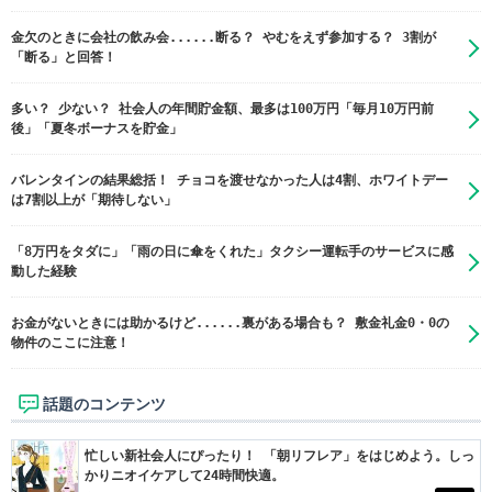
金欠のときに会社の飲み会......断る？ やむをえず参加する？ 3割が
「断る」と回答！
多い？ 少ない？ 社会人の年間貯金額、最多は100万円「毎月10万円前
後」「夏冬ボーナスを貯金」
バレンタインの結果総括！ チョコを渡せなかった人は4割、ホワイトデー
は7割以上が「期待しない」
「8万円をタダに」「雨の日に傘をくれた」タクシー運転手のサービスに感
動した経験
お金がないときには助かるけど......裏がある場合も？ 敷金礼金0・0の
物件のここに注意！
話題のコンテンツ
忙しい新社会人にぴったり！ 「朝リフレア」をはじめよう。しっ
かりニオイケアして24時間快適。