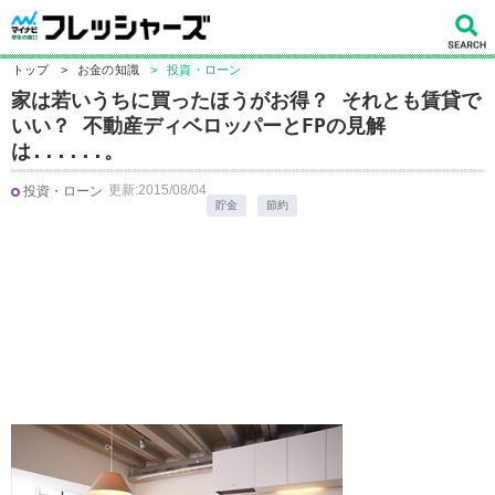
トップ
>
お金の知識
>
投資・ローン
家は若いうちに買ったほうがお得？ それとも賃貸で
いい？ 不動産ディベロッパーとFPの見解
は......。
更新:2015/08/04
投資・ローン
貯金
節約