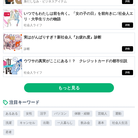
身だしなみ・ビジネスアイテム
PR
いつでもわたしは前を向く。「女の子の日」を前向きに♪社会人エ
リ・大学生リカの物語
社会人ライフ
PR
実はがんばりすぎ？新社会人『お疲れ度』診断
診断
PR
ウワサの真実がここにある！？ クレジットカードの都市伝説
社会人ライフ
PR
もっと見る
注目キーワード
あるある
女性
活字
パソコン
体験・経験
芸能人
運動
洗濯
キャンセル
出勤
一人暮らし
飲み会
基本
社会人生活
若者