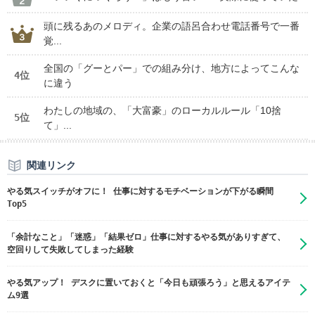
頭に残るあのメロディ。企業の語呂合わせ電話番号で一番
覚...
全国の「グーとパー」での組み分け、地方によってこんな
4位
に違う
わたしの地域の、「大富豪」のローカルルール「10捨
5位
て」...
関連リンク
やる気スイッチがオフに！ 仕事に対するモチベーションが下がる瞬間
Top5
「余計なこと」「迷惑」「結果ゼロ」仕事に対するやる気がありすぎて、
空回りして失敗してしまった経験
やる気アップ！ デスクに置いておくと「今日も頑張ろう」と思えるアイテ
ム9選