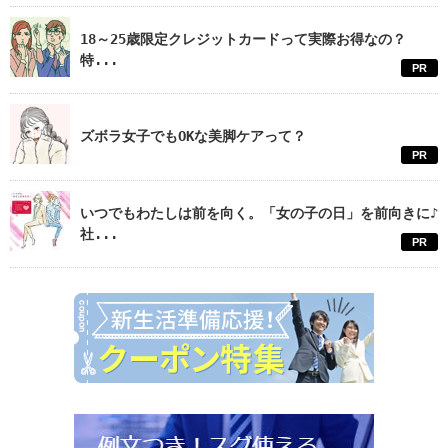
18～25歳限定クレジットカードって実際お得なの？
特...
PR
ズボラ女子でもOKな美脚ケアって？
PR
いつでもわたしは前を向く。「女の子の日」を前向きに♪
社...
PR