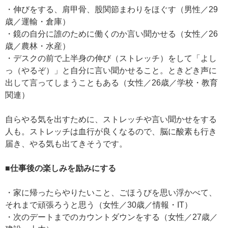
・伸びをする、肩甲骨、股関節まわりをほぐす（男性／29
歳／運輸・倉庫）
・鏡の自分に誰のために働くのか言い聞かせる（女性／26
歳／農林・水産）
・デスクの前で上半身の伸び（ストレッチ）をして「よし
っ（やるぞ）」と自分に言い聞かせること。ときどき声に
出して言ってしまうこともある（女性／26歳／学校・教育
関連）
自らやる気を出すために、ストレッチや言い聞かせをする
人も。ストレッチは血行が良くなるので、脳に酸素も行き
届き、やる気も出てきそうです。
■仕事後の楽しみを励みにする
・家に帰ったらやりたいこと、ごほうびを思い浮かべて、
それまで頑張ろうと思う（女性／30歳／情報・IT）
・次のデートまでのカウントダウンをする（女性／27歳／