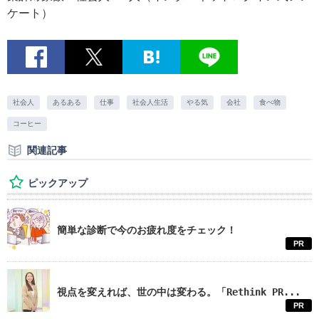
ケート）
社会人
あるある
仕事
社会人生活
やる気
会社
食べ物
コーヒー
関連記事
ピックアップ
簡単な診断で今のお疲れ度をチェック！
PR
視点を変えれば、世の中は変わる。「Rethink PR...
PR