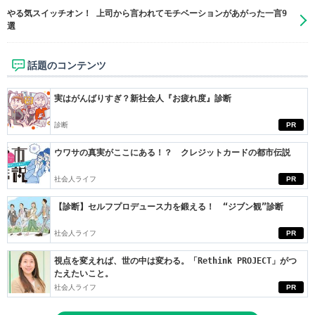
やる気スイッチオン！ 上司から言われてモチベーションがあがった一言9
選
話題のコンテンツ
実はがんばりすぎ？新社会人『お疲れ度』診断
診断
PR
ウワサの真実がここにある！？ クレジットカードの都市伝説
社会人ライフ
PR
【診断】セルフプロデュース力を鍛える！ “ジブン観”診断
社会人ライフ
PR
視点を変えれば、世の中は変わる。「Rethink PROJECT」がつ
たえたいこと。
社会人ライフ
PR