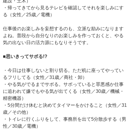
建設・土木）
・帰ってきてから見るテレビを確認してそれを楽しみにす
る（女性／25歳／電機）
仕事後のお楽しみを妄想するのも、立派な励みになります
よね。普段から自分なりのお楽しみを作っておくと、やる
気の出ない日の活力源にもなりそうです。
■思いきってサボる!?
・今日は仕事しないと割り切る。ただ机に座ってやってい
るフリしてる（女性／31歳／商社・卸）
・やる気がでるまでサボる。サボっていると罪悪感か仕事
に追われて嫌でもやる気が出てくる（女性／30歳／機械・
精密機器）
・5分間だけ休むと決めてタイマーをかけること（女性／31
歳／その他）
・トイレに行くふりをして、事務所を出て5分散歩する（男
性／30歳／電機）