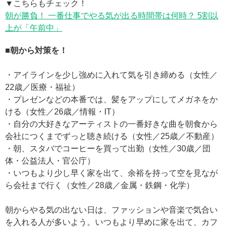
▼こちらもチェック！
朝が勝負！ 一番仕事でやる気が出る時間帯は何時？ 5割以
上が「午前中」
■朝から対策を！
・アイラインを少し強めに入れて気を引き締める（女性／
22歳／医療・福祉）
・プレゼンなどの本番では、髪をアップにしてメガネをか
ける（女性／26歳／情報・IT）
・自分の大好きなアーティストの一番好きな曲を朝食から
会社につくまでずっと聴き続ける（女性／25歳／不動産）
・朝、スタバでコーヒーを買って出勤（女性／30歳／団
体・公益法人・官公庁）
・いつもより少し早く家を出て、余裕を持って空を見なが
ら会社まで行く（女性／28歳／金属・鉄鋼・化学）
朝からやる気の出ない日は、ファッションや音楽で気合い
を入れる人が多いよう。いつもより早めに家を出て、カフ