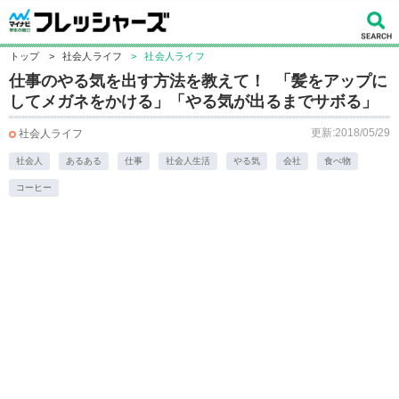
トップ
>
社会人ライフ
>
社会人ライフ
仕事のやる気を出す方法を教えて！ 「髪をアップに
してメガネをかける」「やる気が出るまでサボる」
更新:2018/05/29
社会人ライフ
社会人
あるある
仕事
社会人生活
やる気
会社
食べ物
コーヒー