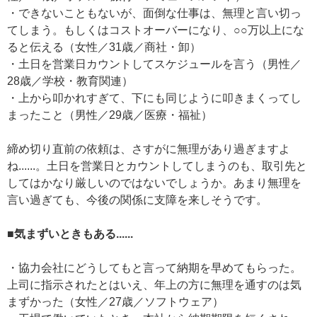
・できないこともないが、面倒な仕事は、無理と言い切っ
てしまう。もしくはコストオーバーになり、○○万以上にな
ると伝える（女性／31歳／商社・卸）
・土日を営業日カウントしてスケジュールを言う（男性／
28歳／学校・教育関連）
・上から叩かれすぎて、下にも同じように叩きまくってし
まったこと（男性／29歳／医療・福祉）
締め切り直前の依頼は、さすがに無理があり過ぎますよ
ね......。土日を営業日とカウントしてしまうのも、取引先と
してはかなり厳しいのではないでしょうか。あまり無理を
言い過ぎても、今後の関係に支障を来しそうです。
■気まずいときもある......
・協力会社にどうしてもと言って納期を早めてもらった。
上司に指示されたとはいえ、年上の方に無理を通すのは気
まずかった（女性／27歳／ソフトウェア）