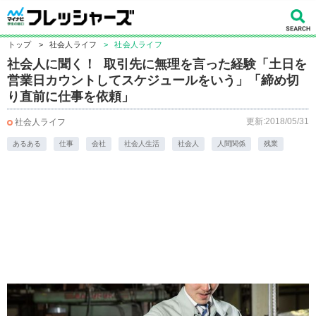
トップ
>
社会人ライフ
>
社会人ライフ
社会人に聞く！ 取引先に無理を言った経験「土日を
営業日カウントしてスケジュールをいう」「締め切
り直前に仕事を依頼」
更新:2018/05/31
社会人ライフ
あるある
仕事
会社
社会人生活
社会人
人間関係
残業