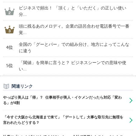
ビジネスで頻出！ 「頂く」と「いただく」の正しい使い
分...
頭に残るあのメロディ。企業の語呂合わせ電話番号で一番
覚...
全国の「グーとパー」での組み分け、地方によってこんな
4位
に違う
「閾値」を簡単に言うと？ ビジネスシーンでの意味や使
5位
い...
関連リンク
やっぱり美人は「得」？ 仕事相手が美人・イケメンだったら対応「変わ
る」が4割
「今すぐ大阪から北海道まで来て」「デートして」大事な取引先に無理を
言われたらどうする？