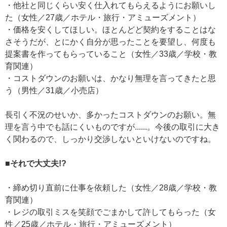
・他社と同じくらい安く仕入れてもらえるようにお願いし
た（女性／27歳／ホテル・旅行・アミューズメント）
・価格を安くしてほしい。ほとんどど契約をすることはな
さそうだが、とにかく自分が思ったことを要望し、何度も
提案書を作ってもらっていること（女性／33歳／学校・教
育関連）
・コストダウンのお願いは、かなり無理を言ってきたと思
う（男性／31歳／小売店）
長引く不況のせいか、多かったコストダウンのお願い。無
理を言う中でも話にくいものですが......。今後の取引に大き
く関わるので、しっかり交渉しないといけないのですね。
■それで大丈夫!?
・締め切り直前に仕事を依頼した（女性／28歳／学校・教
育関連）
・レジの取引ミスを笑顔でごまかして許してもらった（女
性／25歳／ホテル・旅行・アミューズメント）