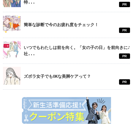
特...
PR
簡単な診断で今のお疲れ度をチェック！
PR
いつでもわたしは前を向く。「女の子の日」を前向きに♪
社...
PR
ズボラ女子でもOKな美脚ケアって？
PR