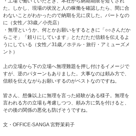
・工場で働いていたとき、本社から納期期限を短くされ
た。しかし、現場の状況と人の稼働を確認したら、間に合
わないことがわかったので納期を元に戻した。パートなの
に（女性／33歳／小売店）
・無理というか、何とかお願いをするときに「○○さんだか
らこそ」「頼りにしています」とただただ信頼を伝えるよ
うにしている（女性／31歳／ホテル・旅行・アミューズメ
ント）
上の立場から下の立場へ無理難題を押し付けるイメージで
すが、逆のパターンもありました。大事なのは頼み方で、
信頼を伝えながらお願いするのがベストなのですね。
皆さん、想像以上に無理を言った経験がある様子。無理を
言われる方の立場も考慮しつつ、頼み方に気を付けると、
その後の関係の悪化も防げそうですね。
文・OFFICE-SANGA 宮野茉莉子