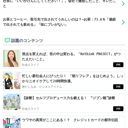
社長に「いいかげんにしてください！」。会社で激怒したこと、キレたこ
と
お茶とコーヒー、取引先で出されてうれしいのは？→お茶：73.6％「連続
で出されても飲める」「味にブレがない」
話題のコンテンツ
視点を変えれば、世の中は変わる。「Rethink PROJECT」がつ
たえたいこと。
社会人ライフ
PR
忙しい新社会人にぴったり！ 「朝リフレア」をはじめよう。しっ
かりニオイケアして24時間快適。
身だしなみ・ビジネスアイテム
PR
【診断】セルフプロデュース力を鍛える！ “ジブン観”診断
社会人ライフ
PR
ウワサの真実がここにある！？ クレジットカードの都市伝説