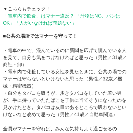
▼こちらもチェック！
「電車内で飲食」はマナー違反？ 「汁物はNG、パンは
OK」「人がいなければ問題ない」
■公共の場所ではマナーを守って！
・電車の中で、混んでいるのに新聞を広げて読んでいる人
を見て、自分も気をつけなければと思った（男性／31歳／
商社・卸）
・電車内で化粧している女性を見たときに、公共の場での
マナーは守らないといけないと思った（男性／32歳／機
械・精密機器）
・自分もタバコを吸うが、歩きタバコをしていた若い男
が、手に持っていたたばこを子供に当てそうになったのを
見かけたとき。タバコは灰皿のあるところで吸わないとい
けないなと改めて思った（男性／41歳／自動車関連）
全員がマナーを守れば、みんな気持ちよく過ごせるの