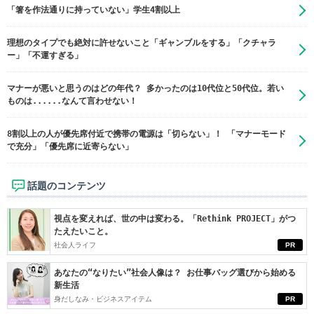
「箸を作法通りに持っていない」学生4割以上
理想のタイプでも絶対に許せないこと「ギャンブルをする」「クチャラ
ー」「不運すぎる」
マナーが悪いと思うのはどの年代？ 多かったのは10代位と50代位。若い
ものは......なんて言わせない！
8割以上の人が優先席付近で携帯の電源は「切らない」！ 「マナーモード
で充分」「優先席に近寄らない」
話題のコンテンツ
視点を変えれば、世の中は変わる。「Rethink PROJECT」がつ
たえたいこと。
社会人ライフ
PR
あなたの“なりたい”社会人像は？ お仕事バッグ選びから始める
新生活
身だしなみ・ビジネスアイテム
PR