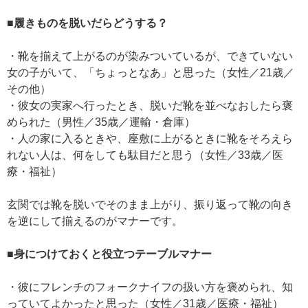
■履きものを脱いだらどうする？
・靴を揃えて上がるのが染みついているが、できていない
女の子がいて、「ちょっとなあ」と思った（女性／21歳／
その他）
・彼女の実家へ行ったとき、脱いだ靴を並べなおしたら褒
められた（男性／35歳／運輸・倉庫）
・人の家に入るときや、座敷に上がるときに靴をそろえら
れない人は、何をしても駄目だと思う（女性／33歳／医
療・福祉）
玄関では靴を脱いでそのまま上がり、振り返って靴の向き
を逆にして揃えるのがマナーです。
■身につけておくと役立つテーブルマナー
・彼にフレンチのフォークナイフの扱い方を褒められ、知
っていてよかったと思った（女性／31歳／医療・福祉）