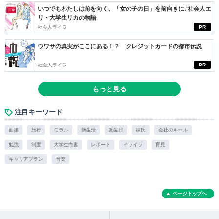
いつでもわたしは前を向く。「女の子の日」を前向きに♪社会人エ
リ・大学生リカの物語
社会人ライフ
PR
ウワサの真実がここにある！？ クレジットカードの都市伝説
社会人ライフ
PR
もっと見る
注目キーワード
面接
旅行
モラル
新生活
誕生日
彼氏
会社のルール
勉強
制度
大学生白書
レポート
イライラ
育児
キャリアプラン
音楽
ページトップへ