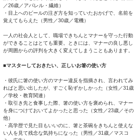
／26歳／アパレル・繊維）
・目上へのビールの注ぎ方を知っていたおかげで、名前を
覚えてもらえた（男性／30歳／電機）
一人の社会人として、職場できちんとマナーを守った行動
ができることはとても重要。ときには、マナーの良し悪し
が周囲からの評判を大きく変えてしまうこともあります。
■マスターしておきたい、正しいお箸の使い方
・彼氏に箸の使い方のマナー違反を指摘され、言われてみ
ればと思い出したが、すごく恥ずかしかった（女性／31歳
／学校・教育関連）
・取引き先と食事した際、箸の使い方を褒められ、マナー
を身につけておいてよかったと思った（女性／23歳／その
他）
・高学歴で見た目もいいのに、箸と茶碗をきちんと使えな
い人を見て残念な気持ちになった（男性／31歳／マスコ