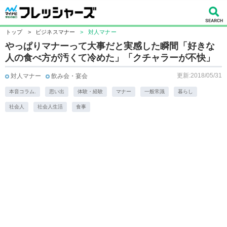
トップ
>
ビジネスマナー
>
対人マナー
やっぱりマナーって大事だと実感した瞬間「好きな
人の食べ方が汚くて冷めた」「クチャラーが不快」
更新:2018/05/31
対人マナー
飲み会・宴会
本音コラム.
思い出
体験・経験
マナー
一般常識
暮らし
社会人
社会人生活
食事