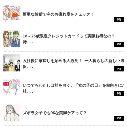
簡単な診断で今のお疲れ度をチェック！
PR
18～25歳限定クレジットカードって実際お得なの？
特...
PR
入社後に家探しを始める人必見！ 一人暮らしの新しい選
択...
PR
いつでもわたしは前を向く。「女の子の日」を前向きに♪
社...
PR
ズボラ女子でもOKな美脚ケアって？
PR