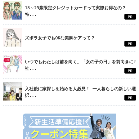
18～25歳限定クレジットカードって実際お得なの？
特...
PR
ズボラ女子でもOKな美脚ケアって？
PR
いつでもわたしは前を向く。「女の子の日」を前向きに♪
社...
PR
入社後に家探しを始める人必見！ 一人暮らしの新しい選
択...
PR