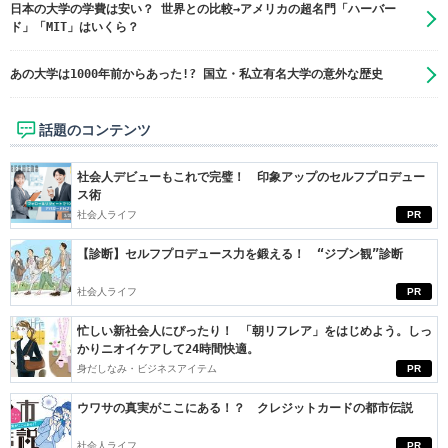
日本の大学の学費は安い？ 世界との比較→アメリカの超名門「ハーバー
ド」「MIT」はいくら？
あの大学は1000年前からあった!? 国立・私立有名大学の意外な歴史
話題のコンテンツ
社会人デビューもこれで完璧！ 印象アップのセルフプロデュー
ス術
社会人ライフ
PR
【診断】セルフプロデュース力を鍛える！ “ジブン観”診断
社会人ライフ
PR
忙しい新社会人にぴったり！ 「朝リフレア」をはじめよう。しっ
かりニオイケアして24時間快適。
身だしなみ・ビジネスアイテム
PR
ウワサの真実がここにある！？ クレジットカードの都市伝説
社会人ライフ
PR