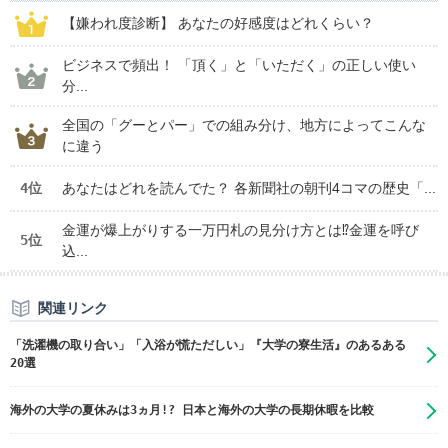
【嫌われ度診断】 あなたの好感度はどれくらい？
ビジネスで頻出！ 「頂く」と「いただく」の正しい使い
分...
全国の「グーとパー」での組み分け、地方によってこんな
に違う
4位
あなたはどれを読んでた？ 各新聞社の朝刊4コマの歴史「...
金運が爆上がりする一万円札の見分け方とは⁉金運を呼び
5位
込...
関連リンク
「洗濯機の取り合い」「入浴が慌ただしい」『大学の寮生活』のあるある
20選
海外の大学の夏休みは3ヵ月!? 日本と海外の大学の長期休暇を比較