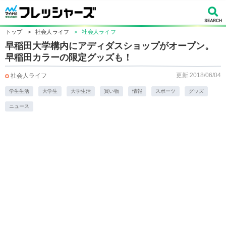
トップ
>
社会人ライフ
>
社会人ライフ
早稲田大学構内にアディダスショップがオープン。
早稲田カラーの限定グッズも！
更新:2018/06/04
社会人ライフ
学生生活
大学生
大学生活
買い物
情報
スポーツ
グッズ
ニュース