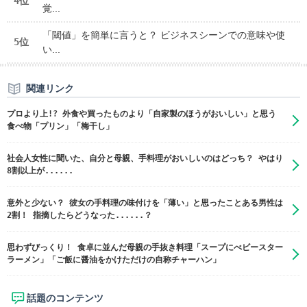
4位
覚...
「閾値」を簡単に言うと？ ビジネスシーンでの意味や使
5位
い...
関連リンク
プロより上!? 外食や買ったものより「自家製のほうがおいしい」と思う
食べ物「プリン」「梅干し」
社会人女性に聞いた、自分と母親、手料理がおいしいのはどっち？ やはり
8割以上が......
意外と少ない？ 彼女の手料理の味付けを「薄い」と思ったことある男性は
2割！ 指摘したらどうなった......？
思わずびっくり！ 食卓に並んだ母親の手抜き料理「スープにべビースター
ラーメン」「ご飯に醤油をかけただけの自称チャーハン」
話題のコンテンツ