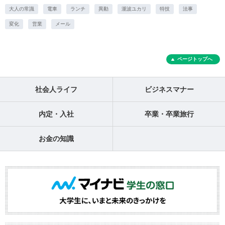
大人の常識
電車
ランチ
異動
瀧波ユカリ
特技
法事
変化
営業
メール
ページトップへ
社会人ライフ
ビジネスマナー
内定・入社
卒業・卒業旅行
お金の知識