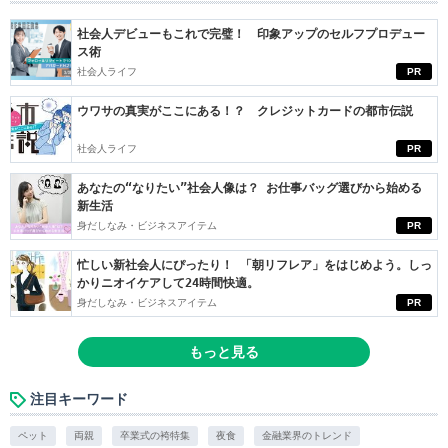
社会人デビューもこれで完璧！ 印象アップのセルフプロデュー
ス術
社会人ライフ
PR
ウワサの真実がここにある！？ クレジットカードの都市伝説
社会人ライフ
PR
あなたの“なりたい”社会人像は？ お仕事バッグ選びから始める
新生活
身だしなみ・ビジネスアイテム
PR
忙しい新社会人にぴったり！ 「朝リフレア」をはじめよう。しっ
かりニオイケアして24時間快適。
身だしなみ・ビジネスアイテム
PR
もっと見る
注目キーワード
ペット
両親
卒業式の袴特集
夜食
金融業界のトレンド