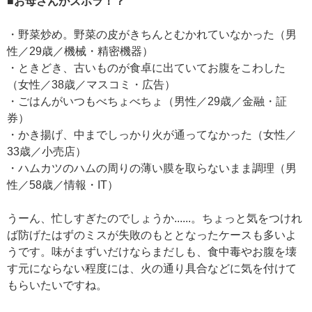
■お母さんがズボラ！？
・野菜炒め。野菜の皮がきちんとむかれていなかった（男
性／29歳／機械・精密機器）
・ときどき、古いものが食卓に出ていてお腹をこわした
（女性／38歳／マスコミ・広告）
・ごはんがいつもべちょべちょ（男性／29歳／金融・証
券）
・かき揚げ、中までしっかり火が通ってなかった（女性／
33歳／小売店）
・ハムカツのハムの周りの薄い膜を取らないまま調理（男
性／58歳／情報・IT）
うーん、忙しすぎたのでしょうか......。ちょっと気をつけれ
ば防げたはずのミスが失敗のもととなったケースも多いよ
うです。味がまずいだけならまだしも、食中毒やお腹を壊
す元にならない程度には、火の通り具合などに気を付けて
もらいたいですね。