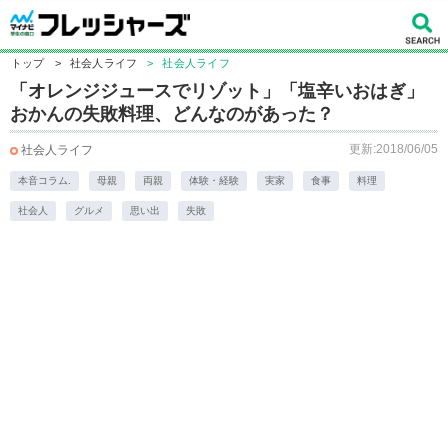
トップ
>
社会人ライフ
>
社会人ライフ
「オレンジジュースでリゾット」「塩辛いおはぎ」
おかんの失敗料理、どんなのがあった？
更新:2018/06/05
社会人ライフ
本音コラム.
母親
両親
体験・経験
実家
食事
料理
社会人
グルメ
思い出
失敗