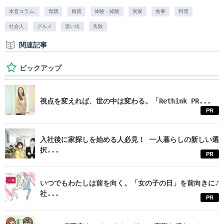
本音コラム.
母親
両親
体験・経験
実家
食事
料理
社会人
グルメ
思い出
失敗
関連記事
ピックアップ
視点を変えれば、世の中は変わる。「Rethink PR...
PR
入社後に家探しを始める人必見！ 一人暮らしの新しい選
択...
PR
いつでもわたしは前を向く。「女の子の日」を前向きに♪
社...
PR