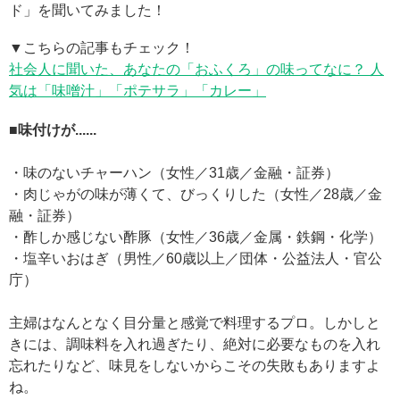
ド」を聞いてみました！
▼こちらの記事もチェック！
社会人に聞いた、あなたの「おふくろ」の味ってなに？ 人
気は「味噌汁」「ポテサラ」「カレー」
■味付けが......
・味のないチャーハン（女性／31歳／金融・証券）
・肉じゃがの味が薄くて、びっくりした（女性／28歳／金
融・証券）
・酢しか感じない酢豚（女性／36歳／金属・鉄鋼・化学）
・塩辛いおはぎ（男性／60歳以上／団体・公益法人・官公
庁）
主婦はなんとなく目分量と感覚で料理するプロ。しかしと
きには、調味料を入れ過ぎたり、絶対に必要なものを入れ
忘れたりなど、味見をしないからこその失敗もありますよ
ね。