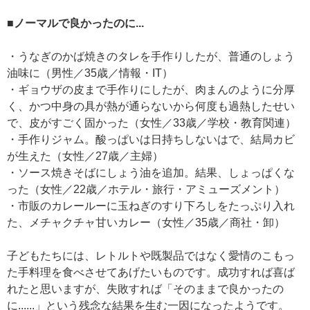
■ノーマルで良かったのに...
・うなぎのかば焼きのタレを手作りしたが、普通のしょう
油味に（男性／35歳／情報・IT）
・ギョウザの皮まで手作りにしたが、肉まんのように分厚
く、かつ中身の具が熱が通らないから何度も過熱したせい
で、皮がすごく固かった（女性／33歳／学校・教育関連）
・手作りジャム。酸っぱいは日持ちしないはで、結局カビ
が生えた（女性／27歳／主婦）
・ソース焼きそばにしょう油を追加。結果、しょっぱくな
った（女性／22歳／ホテル・旅行・アミューズメント）
・市販のカレールーに玉ねぎのすり下ろしをたっぷり入れ
た、メチャクチャ甘いカレー（女性／35歳／商社・卸）
子どもたちには、レトルトや既製品ではなく愛情のこもっ
た手料理を食べさせてあげたいものです。成功すれば喜ば
れたと思いますが、失敗すれば「そのままで良かったの
に......」という残念な結果を生む一因になったようです。