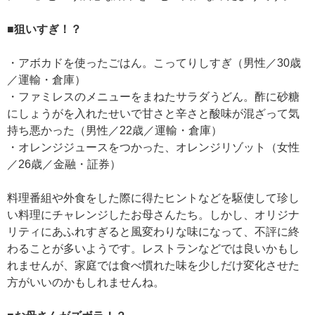
■狙いすぎ！？
・アボカドを使ったごはん。こってりしすぎ（男性／30歳
／運輸・倉庫）
・ファミレスのメニューをまねたサラダうどん。酢に砂糖
にしょうがを入れたせいで甘さと辛さと酸味が混ざって気
持ち悪かった（男性／22歳／運輸・倉庫）
・オレンジジュースをつかった、オレンジリゾット（女性
／26歳／金融・証券）
料理番組や外食をした際に得たヒントなどを駆使して珍し
い料理にチャレンジしたお母さんたち。しかし、オリジナ
リティにあふれすぎると風変わりな味になって、不評に終
わることが多いようです。レストランなどでは良いかもし
れませんが、家庭では食べ慣れた味を少しだけ変化させた
方がいいのかもしれませんね。