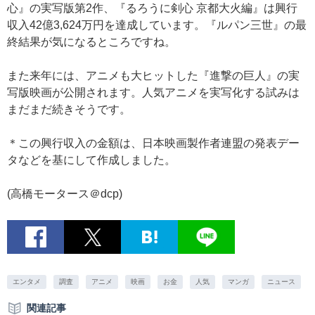
心』の実写版第2作、『るろうに剣心 京都大火編』は興行
収入42億3,624万円を達成しています。『ルパン三世』の最
終結果が気になるところですね。
また来年には、アニメも大ヒットした『進撃の巨人』の実
写版映画が公開されます。人気アニメを実写化する試みは
まだまだ続きそうです。
＊この興行収入の金額は、日本映画製作者連盟の発表デー
タなどを基にして作成しました。
(高橋モータース＠dcp)
エンタメ
調査
アニメ
映画
お金
人気
マンガ
ニュース
関連記事