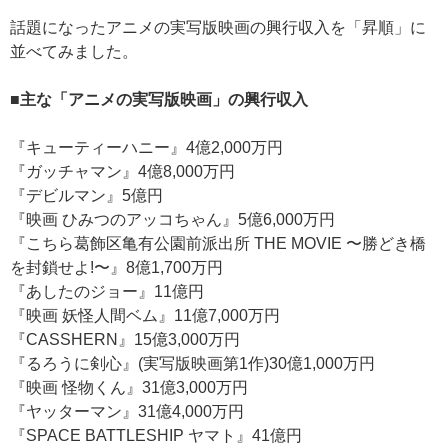
話題になったアニメの実写版映画の興行収入を「昇順」に
並べてみました。
■主な「アニメの実写版映画」の興行収入
『キューティーハニー』4億2,000万円
『ガッチャマン』4億8,000万円
『デビルマン』5億円
『映画 ひみつのアッコちゃん』5億6,000万円
『こちら葛飾区亀有公園前派出所 THE MOVIE 〜勝どき橋
を封鎖せよ!〜』8億1,700万円
『あしたのジョー』11億円
『映画 妖怪人間ベム』11億7,000万円
『CASSHERN』15億3,000万円
『るろうに剣心』(実写版映画第1作)30億1,000万円
『映画 怪物くん』31億3,000万円
『ヤッターマン』31億4,000万円
『SPACE BATTLESHIP ヤマト』41億円