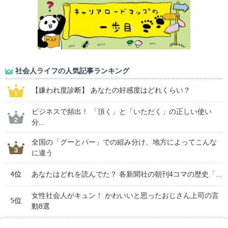
社会人ライフの人気記事ランキング
【嫌われ度診断】 あなたの好感度はどれくらい？
ビジネスで頻出！ 「頂く」と「いただく」の正しい使い
分...
全国の「グーとパー」での組み分け、地方によってこんな
に違う
4位
あなたはどれを読んでた？ 各新聞社の朝刊4コマの歴史「...
女性社会人がキュン！ かわいいと思ったおじさん上司の言
5位
動8選