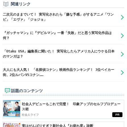
関連リンク
二次元のままでいて！ 実写化されたら「嫌な予感」がするアニメ「ワン
ピ」「エヴァ」「ジョジョ」
『ガッチャマン』に『デビルマン』一番「失敗」だと思う実写化作品は
何？
「Otaku USA」編集長に聞いた！ 実写化したらアメリカ人にウケる日本
のマンガは？
大人にも大人気！ 「名探偵コナン」映画作品ランキング！ 3位ベイカー
街、2位ルパンVSコナン……
話題のコンテンツ
社会人デビューもこれで完璧！ 印象アップのセルフプロデュー
ス術
社会人ライフ
PR
実はがんばりすぎ？新社会人『お疲れ度』診断