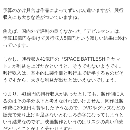
予算のかけ具合は作品によってずいぶん違いますが、興行
収入にも大きな差がついていますね。
例えば、国内外で評判の良くなかった『デビルマン』は、
予算10億円を掛けて興行収入5億円という寂しい結果に終わ
っています。
しかし、興行収入41億円の『SPACE BATTLESHIP ヤマ
ト』が利益を上げたかというと、そうでもないようです。
興行収入は、基本的に製作側と興行主で折半するものだそ
うですから、大きな利益が出たとはいえないでしょう。
つまり、41億円の興行収入があったとしても、製作側に入
るのはその半分以下と考えなければいけません。同作は製
作費に20億円も費やしたそうなので、DVDやグッズなどの
販売で売り上げを足さないとむしろ赤字になってしまうと
いう結果なのです。映画製作というのはリスクの高い商売
だということがよく分かりますね。