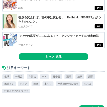
診断
PR
視点を変えれば、世の中は変わる。「Rethink PROJECT」がつ
たえたいこと。
社会人ライフ
PR
ウワサの真実がここにある！？ クレジットカードの都市伝説
社会人ライフ
PR
もっと見る
注目キーワード
役職
一発芸
年賀状
ケア
報告書
副業
法事
謝罪
地域ネタ
グルメ
海外
宝くじ
卒業旅行特集2016
タバコ
社会人生活のトリセツ