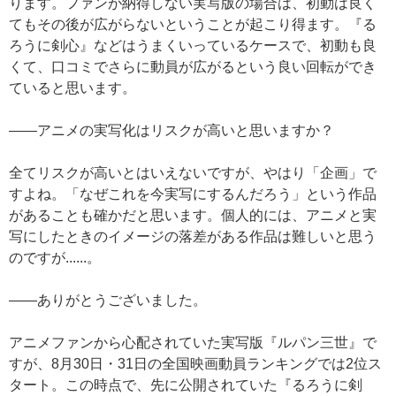
ります。ファンが納得しない実写版の場合は、初動は良く
てもその後が広がらないということが起こり得ます。『る
ろうに剣心』などはうまくいっているケースで、初動も良
くて、口コミでさらに動員が広がるという良い回転ができ
ていると思います。
——アニメの実写化はリスクが高いと思いますか？
全てリスクが高いとはいえないですが、やはり「企画」で
すよね。「なぜこれを今実写にするんだろう」という作品
があることも確かだと思います。個人的には、アニメと実
写にしたときのイメージの落差がある作品は難しいと思う
のですが......。
——ありがとうございました。
アニメファンから心配されていた実写版『ルパン三世』で
すが、8月30日・31日の全国映画動員ランキングでは2位ス
タート。この時点で、先に公開されていた『るろうに剣