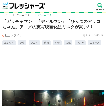
トップ
>
社会人ライフ
>
社会人ライフ
「ガッチャマン」「デビルマン」「ひみつのアッコ
ちゃん」アニメの実写映画化はリスクが高い!?
更新:2018/06/12
社会人ライフ
エンタメ
調査
アニメ
映画
お金
人気
マンガ
ニュース