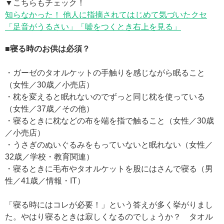
▼こちらもチェック！
知らなかった！ 他人に指摘されてはじめて気づいたクセ
「足音がうるさい」「嘘をつくとき右上を見る」
■寝る時のお供は必須？
・ガーゼのタオルケットの手触りを感じながら眠ること
（女性／30歳／小売店）
・枕を変えると眠れないのでずっと同じ枕を使っている
（女性／37歳／その他）
・寝るときに枕などの布を端を指で触ること（女性／30歳
／小売店）
・うさぎのぬいぐるみをもっていないと眠れない（女性／
32歳／学校・教育関連）
・寝るときに毛布やタオルケットを股にはさんで寝る（男
性／41歳／情報・IT）
「寝る時にはコレが必要！」という答えが多く挙がりまし
た。やはり寝るときは寂しくなるのでしょうか？ タオル