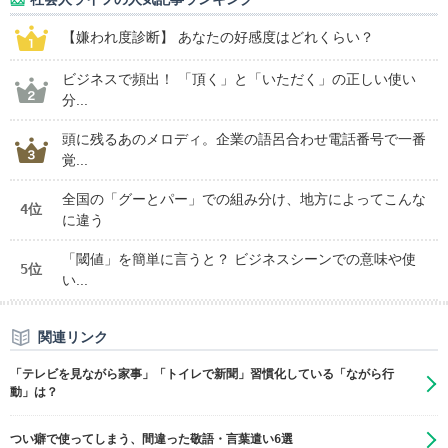
【嫌われ度診断】 あなたの好感度はどれくらい？
ビジネスで頻出！ 「頂く」と「いただく」の正しい使い
分...
頭に残るあのメロディ。企業の語呂合わせ電話番号で一番
覚...
全国の「グーとパー」での組み分け、地方によってこんな
4位
に違う
「閾値」を簡単に言うと？ ビジネスシーンでの意味や使
5位
い...
関連リンク
「テレビを見ながら家事」「トイレで新聞」習慣化している「ながら行
動」は？
つい癖で使ってしまう、間違った敬語・言葉遣い6選