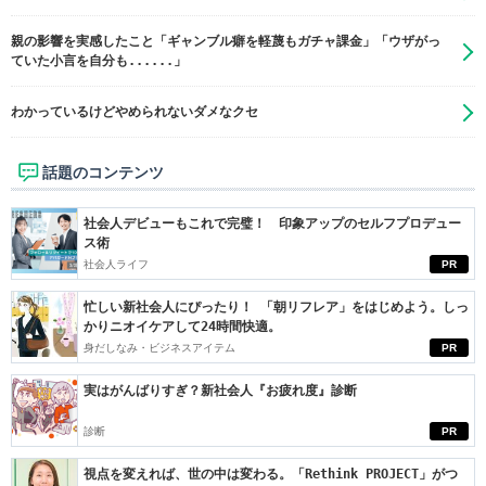
親の影響を実感したこと「ギャンブル癖を軽蔑もガチャ課金」「ウザがっ
ていた小言を自分も......」
わかっているけどやめられないダメなクセ
話題のコンテンツ
社会人デビューもこれで完璧！ 印象アップのセルフプロデュー
ス術
社会人ライフ
PR
忙しい新社会人にぴったり！ 「朝リフレア」をはじめよう。しっ
かりニオイケアして24時間快適。
身だしなみ・ビジネスアイテム
PR
実はがんばりすぎ？新社会人『お疲れ度』診断
診断
PR
視点を変えれば、世の中は変わる。「Rethink PROJECT」がつ