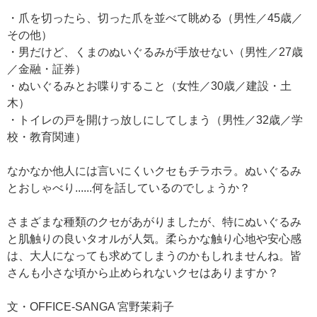
・爪を切ったら、切った爪を並べて眺める（男性／45歳／
その他）
・男だけど、くまのぬいぐるみが手放せない（男性／27歳
／金融・証券）
・ぬいぐるみとお喋りすること（女性／30歳／建設・土
木）
・トイレの戸を開けっ放しにしてしまう（男性／32歳／学
校・教育関連）
なかなか他人には言いにくいクセもチラホラ。ぬいぐるみ
とおしゃべり......何を話しているのでしょうか？
さまざまな種類のクセがあがりましたが、特にぬいぐるみ
と肌触りの良いタオルが人気。柔らかな触り心地や安心感
は、大人になっても求めてしまうのかもしれませんね。皆
さんも小さな頃から止められないクセはありますか？
文・OFFICE-SANGA 宮野茉莉子