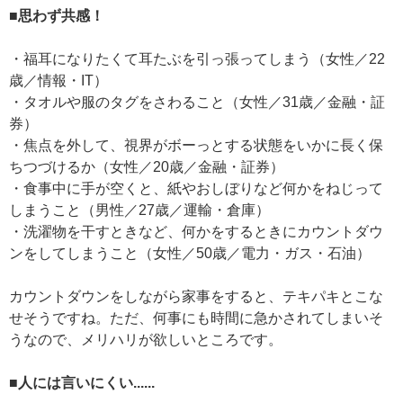
■思わず共感！
・福耳になりたくて耳たぶを引っ張ってしまう（女性／22
歳／情報・IT）
・タオルや服のタグをさわること（女性／31歳／金融・証
券）
・焦点を外して、視界がボーっとする状態をいかに長く保
ちつづけるか（女性／20歳／金融・証券）
・食事中に手が空くと、紙やおしぼりなど何かをねじって
しまうこと（男性／27歳／運輸・倉庫）
・洗濯物を干すときなど、何かをするときにカウントダウ
ンをしてしまうこと（女性／50歳／電力・ガス・石油）
カウントダウンをしながら家事をすると、テキパキとこな
せそうですね。ただ、何事にも時間に急かされてしまいそ
うなので、メリハリが欲しいところです。
■人には言いにくい......