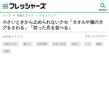
トップ
>
社会人ライフ
>
社会人ライフ
小さいときから止められないクセ「タオルや服のタ
グをさわる」「切った爪を並べる」
更新:2018/06/13
社会人ライフ
本音コラム.
暮らし
生活習慣
社会人生活
社会人
クセ
睡眠
食事