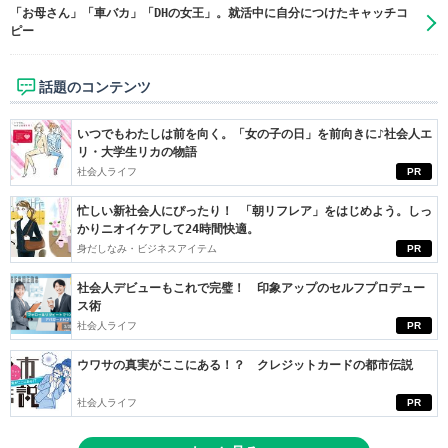
「お母さん」「車バカ」「DHの女王」。就活中に自分につけたキャッチコ
ピー
話題のコンテンツ
いつでもわたしは前を向く。「女の子の日」を前向きに♪社会人エ
リ・大学生リカの物語
社会人ライフ
PR
忙しい新社会人にぴったり！ 「朝リフレア」をはじめよう。しっ
かりニオイケアして24時間快適。
身だしなみ・ビジネスアイテム
PR
社会人デビューもこれで完璧！ 印象アップのセルフプロデュー
ス術
社会人ライフ
PR
ウワサの真実がここにある！？ クレジットカードの都市伝説
社会人ライフ
PR