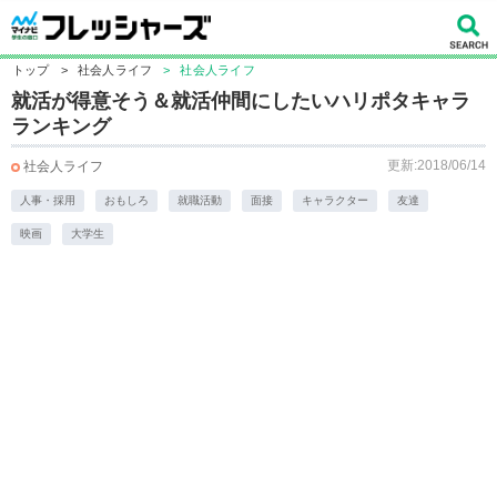
トップ
>
社会人ライフ
>
社会人ライフ
就活が得意そう＆就活仲間にしたいハリポタキャラ
ランキング
更新:2018/06/14
社会人ライフ
人事・採用
おもしろ
就職活動
面接
キャラクター
友達
映画
大学生