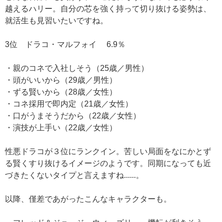
越えるハリー。自分の芯を強く持って切り抜ける姿勢は、
就活生も見習いたいですね。
3位 ドラコ・マルフォイ 6.9％
・親のコネで入社しそう（25歳／男性）
・頭がいいから（29歳／男性）
・ずる賢いから（28歳／女性）
・コネ採用で即内定（21歳／女性）
・口がうまそうだから（22歳／女性）
・演技が上手い（22歳／女性）
性悪ドラコが３位にランクイン。苦しい局面をなにかとず
る賢くすり抜けるイメージのようです。同期になっても近
づきたくないタイプと言えますね......。
以降、僅差であがったこんなキャラクターも。