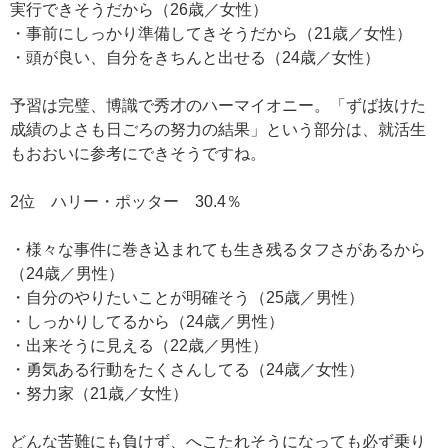
実行できそうだから（26歳／女性）
・事前にしっかり準備してきそうだから（21歳／女性）
・頭が良い、自分をきちんと出せる（24歳／女性）
予習は完璧、博識で秀才のハーマイオニー。「ずば抜けた
成績のよさも日ごろの努力の結果」という部分は、就活生
もおおいに参考にできそうですね。
2位 ハリー・ポッター 30.4％
・様々な事件に巻き込まれても生き残るタフさがあるから
（24歳／男性）
・自分のやりたいことが明確そう（25歳／男性）
・しっかりしてるから（24歳／男性）
・出来そうに見える（22歳／男性）
・勇気ある行動をたくさんしてる（24歳／女性）
・努力家（21歳／女性）
どんな苦難にも負けず、へこたれそうになっても必ず乗り