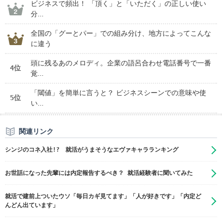
ビジネスで頻出！ 「頂く」と「いただく」の正しい使い
分...
全国の「グーとパー」での組み分け、地方によってこんな
に違う
頭に残るあのメロディ。企業の語呂合わせ電話番号で一番
4位
覚...
「閾値」を簡単に言うと？ ビジネスシーンでの意味や使
5位
い...
関連リンク
シンジのコネ入社!? 就活がうまそうなエヴァキャラランキング
お世話になった先輩には内定報告するべき？ 就活経験者に聞いてみた
就活で建前上ついたウソ「毎日カギ見てます」「人が好きです」「内定ど
んどん出ています」