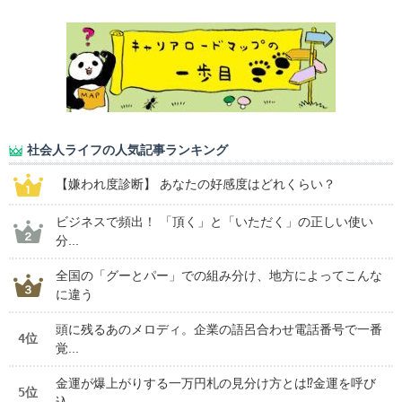
社会人ライフの人気記事ランキング
【嫌われ度診断】 あなたの好感度はどれくらい？
ビジネスで頻出！ 「頂く」と「いただく」の正しい使い
分...
全国の「グーとパー」での組み分け、地方によってこんな
に違う
頭に残るあのメロディ。企業の語呂合わせ電話番号で一番
4位
覚...
金運が爆上がりする一万円札の見分け方とは⁉金運を呼び
5位