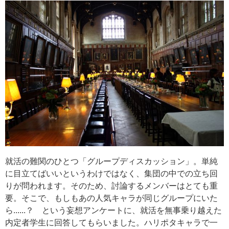
就活の難関のひとつ「グループディスカッション」。単純
に目立てばいいというわけではなく、集団の中での立ち回
りが問われます。そのため、討論するメンバーはとても重
要。そこで、もしもあの人気キャラが同じグループにいた
ら......？ という妄想アンケートに、就活を無事乗り越えた
内定者学生に回答してもらいました。ハリポタキャラで一