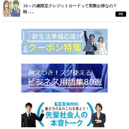
18～25歳限定クレジットカードって実際お得なの？
特...
PR