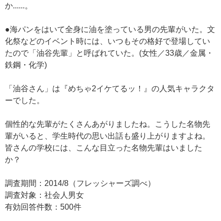
か......。
●海パンをはいて全身に油を塗っている男の先輩がいた。文
化祭などのイベント時には、いつもその格好で登場してい
たので「油谷先輩」と呼ばれていた。(女性／33歳／金属・
鉄鋼・化学)
「油谷さん」は『めちゃ2イケてるッ！』の人気キャラクタ
ーでした。
個性的な先輩がたくさんあがりましたね。こうした名物先
輩がいると、学生時代の思い出話も盛り上がりますよね。
皆さんの学校には、こんな目立った名物先輩はいました
か？
調査期間：2014/8（フレッシャーズ調べ）
調査対象：社会人男女
有効回答件数：500件