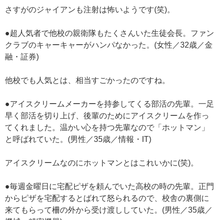
さすがのジャイアンも注射は怖いようです(笑)。
●超人気者で他校の親衛隊もたくさんいた生徒会長。ファン
クラブのキャーキャーがハンパなかった。(女性／32歳／金
融・証券)
他校でも人気とは、相当すごかったのですね。
●アイスクリームメーカーを持参してくる部活の先輩。一足
早く部活を切り上げ、後輩のためにアイスクリームを作っ
てくれました。温かい心を持つ先輩なので「ホットマン」
と呼ばれていた。(男性／35歳／情報・IT)
アイスクリームなのにホットマンとはこれいかに(笑)。
●毎週金曜日に宅配ピザを頼んでいた高校の時の先輩。正門
からピザを宅配するとばれて怒られるので、校舎の裏側に
来てもらって柵の外から受け渡ししていた。(男性／35歳／