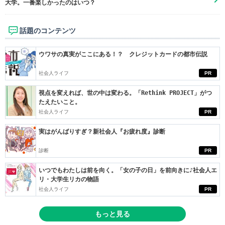
大学。一番楽しかったのはいつ？
話題のコンテンツ
ウワサの真実がここにある！？ クレジットカードの都市伝説
社会人ライフ
PR
視点を変えれば、世の中は変わる。「Rethink PROJECT」がつ
たえたいこと。
社会人ライフ
PR
実はがんばりすぎ？新社会人『お疲れ度』診断
診断
PR
いつでもわたしは前を向く。「女の子の日」を前向きに♪社会人エ
リ・大学生リカの物語
社会人ライフ
PR
もっと見る