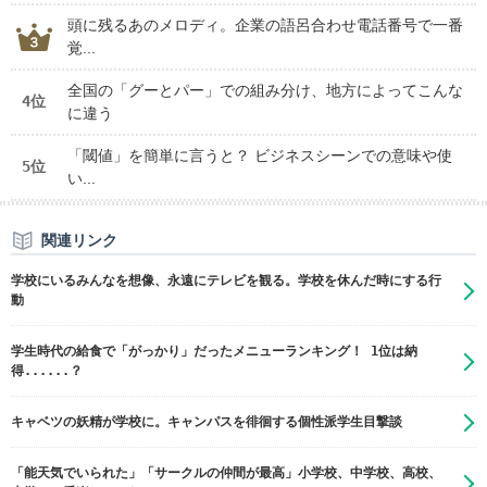
頭に残るあのメロディ。企業の語呂合わせ電話番号で一番
覚...
全国の「グーとパー」での組み分け、地方によってこんな
4位
に違う
「閾値」を簡単に言うと？ ビジネスシーンでの意味や使
5位
い...
関連リンク
学校にいるみんなを想像、永遠にテレビを観る。学校を休んだ時にする行
動
学生時代の給食で「がっかり」だったメニューランキング！ 1位は納
得......？
キャベツの妖精が学校に。キャンパスを徘徊する個性派学生目撃談
「能天気でいられた」「サークルの仲間が最高」小学校、中学校、高校、