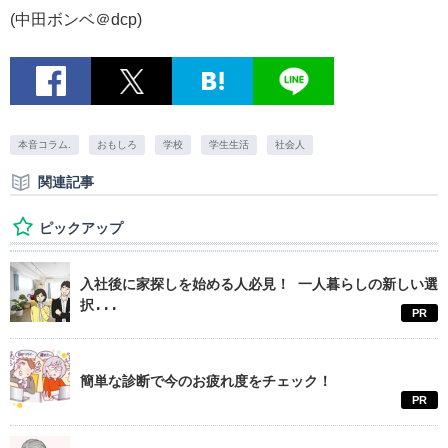
(中田ボンベ＠dcp)
本音コラム.
おもしろ
学校
学生生活
社会人
関連記事
ピックアップ
入社後に家探しを始める人必見！ 一人暮らしの新しい選
択...
PR
簡単な診断で今のお疲れ度をチェック！
PR