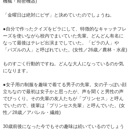
機械・精密機器)
「金曜日は絶対にピザ」と決めていたのでしょうね。
●自分で作ったクイズをビラにして、特徴的なキャッチフレ
ーズを使いながら校内でまいていた先輩。どんどん有名に
なって最後はテレビ出演までしていた。「ビラの人」や
「パズルの人」と呼ばれていた。(女性／26歳／農林・水産)
ものすごく行動的ですね。どんな大人になっているのか気
になります。
●女子用の制服を趣味で着てる男子の先輩。女の子っぽい顔
立ちなので最初は女子かと思ったが、声を聞くと男性の声
でびっくり。その先輩の友人たちが「プリンセス」と呼ん
でいたので、後輩は「プリンセス先輩」と呼んでいた。(女
性／28歳／アパレル・繊維)
30歳前後になった今でもその趣味は続いているのでしょう