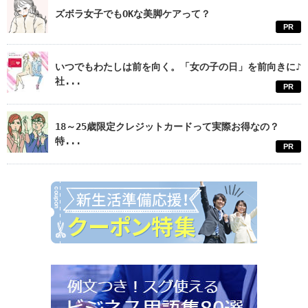
ズボラ女子でもOKな美脚ケアって？
PR
いつでもわたしは前を向く。「女の子の日」を前向きに♪
社...
PR
18～25歳限定クレジットカードって実際お得なの？
特...
PR