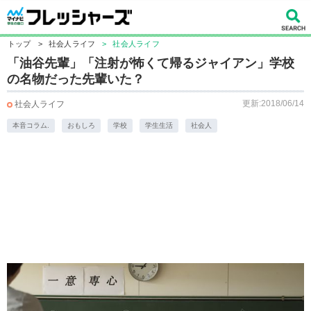
トップ
>
社会人ライフ
>
社会人ライフ
「油谷先輩」「注射が怖くて帰るジャイアン」学校
の名物だった先輩いた？
更新:2018/06/14
社会人ライフ
本音コラム.
おもしろ
学校
学生生活
社会人