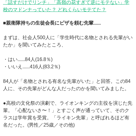
「話すだけでリンチ」「高嶺の花すぎて逆にモテない」学
校のマドンナっていた？ どれくらいモテてた？
■親衛隊持ちの生徒会長にピザを頼む先輩......
まずは、社会人500人に「学生時代に名物とされる先輩がい
たか」を聞いてみたところ、
・はい......84人(16.8％)
・いいえ......416人(83.2％)
84人が「名物とされる有名な先輩がいた」と回答。この84
人に、その先輩がどんな人だったのかを聞いてみました。
●高校の文化祭の演劇で、ライオンキングの主役を演じた先
輩。「心配ないさ〜！」とすごく声が通っていて、そのク
ラスは学年賞を受賞。「ライキン先輩」と呼ばれるほど有
名だった。(男性／25歳／その他)