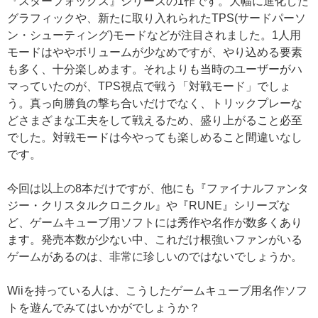
『スターフォックス』シリーズの1作です。大幅に進化した
グラフィックや、新たに取り入れられたTPS(サードパーソ
ン・シューティング)モードなどが注目されました。1人用
モードはややボリュームが少なめですが、やり込める要素
も多く、十分楽しめます。それよりも当時のユーザーがハ
マっていたのが、TPS視点で戦う「対戦モード」でしょ
う。真っ向勝負の撃ち合いだけでなく、トリックプレーな
どさまざまな工夫をして戦えるため、盛り上がること必至
でした。対戦モードは今やっても楽しめること間違いなし
です。
今回は以上の8本だけですが、他にも『ファイナルファンタ
ジー・クリスタルクロニクル』や『RUNE』シリーズな
ど、ゲームキューブ用ソフトには秀作や名作が数多くあり
ます。発売本数が少ない中、これだけ根強いファンがいる
ゲームがあるのは、非常に珍しいのではないでしょうか。
Wiiを持っている人は、こうしたゲームキューブ用名作ソフ
トを遊んでみてはいかがでしょうか？