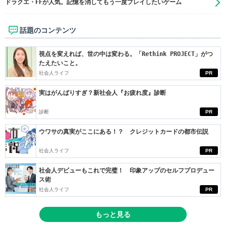
ドラクエ・FFが人気。記憶を消してもう一度プレイしたいゲーム
話題のコンテンツ
視点を変えれば、世の中は変わる。「Rethink PROJECT」がつ
たえたいこと。
社会人ライフ
PR
実はがんばりすぎ？新社会人『お疲れ度』診断
診断
PR
ウワサの真実がここにある！？ クレジットカードの都市伝説
社会人ライフ
PR
社会人デビューもこれで完璧！ 印象アップのセルフプロデュー
ス術
社会人ライフ
PR
もっと見る