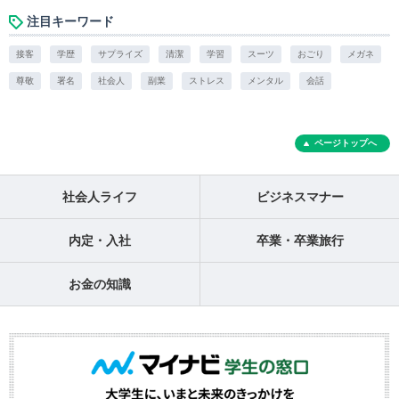
注目キーワード
接客
学歴
サプライズ
清潔
学習
スーツ
おごり
メガネ
尊敬
署名
社会人
副業
ストレス
メンタル
会話
ページトップへ
社会人ライフ
ビジネスマナー
内定・入社
卒業・卒業旅行
お金の知識