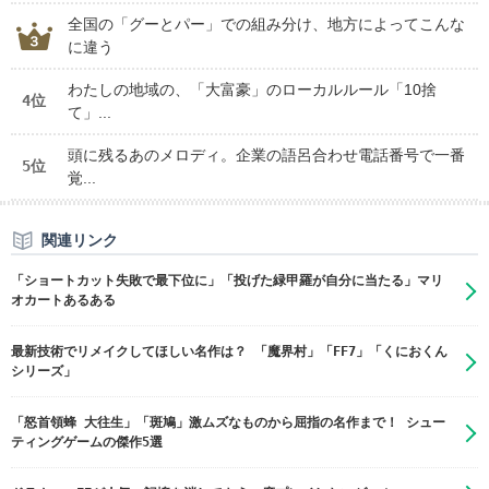
全国の「グーとパー」での組み分け、地方によってこんな
に違う
わたしの地域の、「大富豪」のローカルルール「10捨
4位
て」...
頭に残るあのメロディ。企業の語呂合わせ電話番号で一番
5位
覚...
関連リンク
「ショートカット失敗で最下位に」「投げた緑甲羅が自分に当たる」マリ
オカートあるある
最新技術でリメイクしてほしい名作は？ 「魔界村」「FF7」「くにおくん
シリーズ」
「怒首領蜂 大往生」「斑鳩」激ムズなものから屈指の名作まで！ シュー
ティングゲームの傑作5選