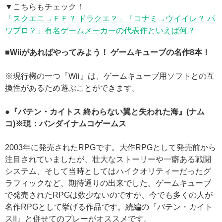
▼こちらもチェック！
「スクエニ→ＦＦ？ ドラクエ？」「コナミ→ウイイレ？ パ
ワプロ？」有名ゲームメーカーの代表作といえば何？
■Wiiがあればやってみよう！ ゲームキューブの名作8本！
※現行機の一つ『Wii』は、ゲームキューブ用ソフトとの互
換性があるため遊ぶことができます。
●『バテン・カイトス 終わらない翼と失われた海』(ナム
コ)※現：バンダイナムコゲームス
2003年に発売されたRPGです。大作RPGとして発売前から
注目されていましたが、壮大なストーリーや一癖ある戦闘
システム、そして当時としてはハイクオリティーだったグ
ラフィックなど、期待通りの出来でした。ゲームキューブ
で発売されたRPGは数少ないのですが、今でも多くの人が
名作RPGとして挙げる作品です。続編の『バテン・カイト
スII』と併せてのプレーがオススメです。