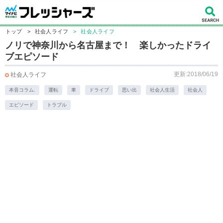
トップ
>
社会人ライフ
>
社会人ライフ
ノリで神奈川から名古屋まで！ 楽しかったドライ
ブエピソード
更新:2018/06/19
社会人ライフ
本音コラム.
運転
車
ドライブ
思い出
社会人生活
社会人
エピソード
トラブル