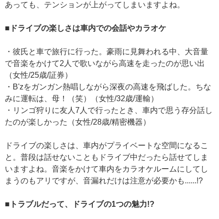
あっても、テンションが上がってしまいますよね。
■ドライブの楽しさは車内での会話やカラオケ
・彼氏と車で旅行に行った。豪雨に見舞われる中、大音量
で音楽をかけて2人で歌いながら高速を走ったのが思い出
（女性/25歳/証券）
・B'zをガンガン熱唱しながら深夜の高速を飛ばした。ちな
みに運転は、母！（笑）（女性/32歳/運輸）
・リンゴ狩りに友人7人で行ったとき、車内で思う存分話し
たのが楽しかった（女性/28歳/精密機器）
ドライブの楽しさは、車内がプライベートな空間になるこ
と。普段は話せないこともドライブ中だったら話せてしま
いますよね。音楽をかけて車内をカラオケルームにしてし
まうのもアリですが、音漏れだけは注意が必要かも......!?
■トラブルだって、ドライブの1つの魅力!?