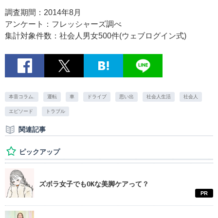
調査期間：2014年8月
アンケート：フレッシャーズ調べ
集計対象件数：社会人男女500件(ウェブログイン式)
本音コラム.
運転
車
ドライブ
思い出
社会人生活
社会人
エピソード
トラブル
関連記事
ピックアップ
ズボラ女子でもOKな美脚ケアって？
PR