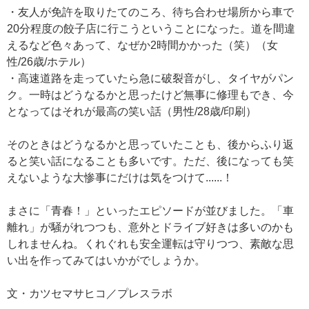
・友人が免許を取りたてのころ、待ち合わせ場所から車で
20分程度の餃子店に行こうということになった。道を間違
えるなど色々あって、なぜか2時間かかった（笑）（女
性/26歳/ホテル）
・高速道路を走っていたら急に破裂音がし、タイヤがパン
ク。一時はどうなるかと思ったけど無事に修理もでき、今
となってはそれが最高の笑い話（男性/28歳/印刷）
そのときはどうなるかと思っていたことも、後からふり返
ると笑い話になることも多いです。ただ、後になっても笑
えないような大惨事にだけは気をつけて......！
まさに「青春！」といったエピソードが並びました。「車
離れ」が騒がれつつも、意外とドライブ好きは多いのかも
しれませんね。くれぐれも安全運転は守りつつ、素敵な思
い出を作ってみてはいかがでしょうか。
文・カツセマサヒコ／プレスラボ