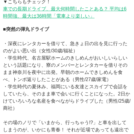
▼こちらもチェック！
車での長期ドライブ、最大何時間したことある？ 平均は6
時間強、最大は36時間「電車より楽しい」
■突然の弾丸ドライブ
・深夜にレンタカーを借りて、急きょ日の出を見に行った
のがよい思い出（女性/30歳/福祉）
・学生時代、名古屋駅ホームのきしめんがおいしいらしい
という話題になり、寮のメンバーとレンタカーを借りその
まま神奈川を夜中に出発。早朝のホームできしめんを食
べ、トンボ返りしたことがある（男性/27歳/家電）
・学生時代の夏休み、福岡にいる友達とスカイプで会話を
していたら、そのまま車で会いに行くことになった。2日か
けていろいろな名産を食べながらドライブした（男性/25歳/
商社）
その場のノリで「いまから、行っちゃう!?」と車を出して
しまうのが、いかにも青春！ それが近場であっても遠出で