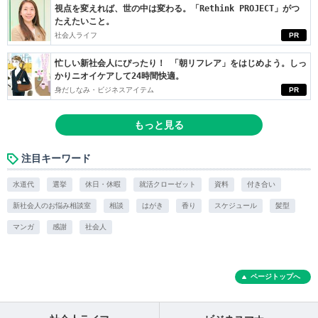
視点を変えれば、世の中は変わる。「Rethink PROJECT」がつ
たえたいこと。
社会人ライフ
PR
忙しい新社会人にぴったり！ 「朝リフレア」をはじめよう。しっ
かりニオイケアして24時間快適。
身だしなみ・ビジネスアイテム
PR
もっと見る
注目キーワード
水道代
選挙
休日・休暇
就活クローゼット
資料
付き合い
新社会人のお悩み相談室
相談
はがき
香り
スケジュール
髪型
マンガ
感謝
社会人
ページトップへ