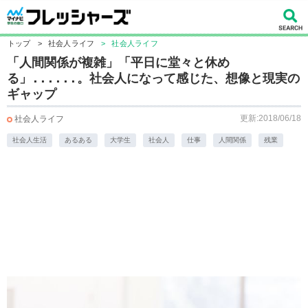
トップ
>
社会人ライフ
>
社会人ライフ
「人間関係が複雑」「平日に堂々と休め
る」......。社会人になって感じた、想像と現実の
ギャップ
更新:2018/06/18
社会人ライフ
社会人生活
あるある
大学生
社会人
仕事
人間関係
残業