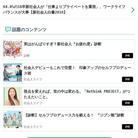
64.0%の18卒新社会人が「仕事よりプライベートを重視」、ワークライフ
バランスが大事【新社会人白書2018】
話題のコンテンツ
実はがんばりすぎ？新社会人『お疲れ度』診断
診断
PR
社会人デビューもこれで完璧！ 印象アップのセルフプロデュー
ス術
社会人ライフ
PR
視点を変えれば、世の中は変わる。「Rethink PROJECT」がつ
たえたいこと。
社会人ライフ
PR
【診断】セルフプロデュース力を鍛える！ “ジブン観”診断
社会人ライフ
PR