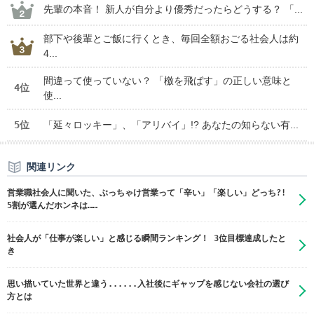
先輩の本音！ 新人が自分より優秀だったらどうする？ 「...
部下や後輩とご飯に行くとき、毎回全額おごる社会人は約
4...
間違って使っていない？ 「檄を飛ばす」の正しい意味と
4位
使...
5位
「延々ロッキー」、「アリバイ」!? あなたの知らない有...
関連リンク
営業職社会人に聞いた、ぶっちゃけ営業って「辛い」「楽しい」どっち?!
5割が選んだホンネは……
社会人が「仕事が楽しい」と感じる瞬間ランキング！ 3位目標達成したと
き
思い描いていた世界と違う......入社後にギャップを感じない会社の選び
方とは