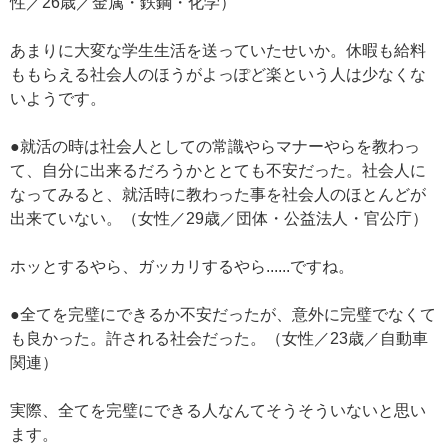
性／26歳／金属・鉄鋼・化学）
あまりに大変な学生生活を送っていたせいか。休暇も給料
ももらえる社会人のほうがよっぽど楽という人は少なくな
いようです。
●就活の時は社会人としての常識やらマナーやらを教わっ
て、自分に出来るだろうかととても不安だった。社会人に
なってみると、就活時に教わった事を社会人のほとんどが
出来ていない。（女性／29歳／団体・公益法人・官公庁）
ホッとするやら、ガッカリするやら......ですね。
●全てを完璧にできるか不安だったが、意外に完璧でなくて
も良かった。許される社会だった。（女性／23歳／自動車
関連）
実際、全てを完璧にできる人なんてそうそういないと思い
ます。