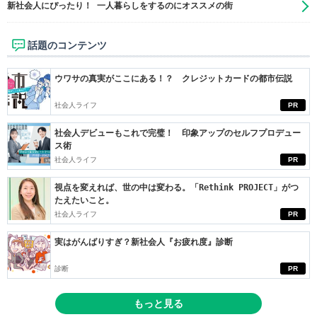
新社会人にぴったり！ 一人暮らしをするのにオススメの街
話題のコンテンツ
ウワサの真実がここにある！？ クレジットカードの都市伝説
社会人ライフ
PR
社会人デビューもこれで完璧！ 印象アップのセルフプロデュー
ス術
社会人ライフ
PR
視点を変えれば、世の中は変わる。「Rethink PROJECT」がつ
たえたいこと。
社会人ライフ
PR
実はがんばりすぎ？新社会人『お疲れ度』診断
診断
PR
もっと見る