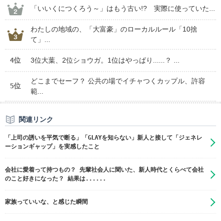
「いいくにつくろう～」はもう古い!? 実際に使っていた...
わたしの地域の、「大富豪」のローカルルール「10捨
て」...
4位
3位大葉、2位ショウガ。1位はやっぱり......？ ...
どこまでセーフ？ 公共の場でイチャつくカップル、許容
5位
範...
関連リンク
「上司の誘いを平気で断る」「GLAYを知らない」新人と接して「ジェネレ
ーションギャップ」を実感したこと
会社に愛着って持つもの？ 先輩社会人に聞いた、新人時代とくらべて会社
のこと好きになった？ 結果は......
家族っていいな、と感じた瞬間