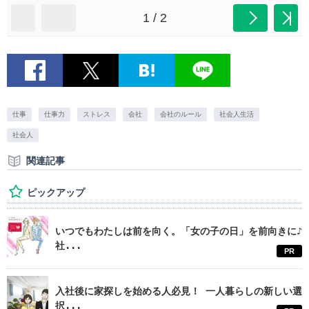
1 / 2
仕事
仕事力
ストレス
会社
会社のルール
社会人生活
社会人
関連記事
ピックアップ
いつでもわたしは前を向く。「女の子の日」を前向きに♪
社...
PR
入社後に家探しを始める人必見！ 一人暮らしの新しい選
択...