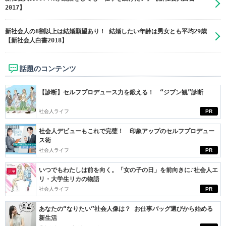
2017】
新社会人の8割以上は結婚願望あり！ 結婚したい年齢は男女とも平均29歳
【新社会人白書2018】
話題のコンテンツ
【診断】セルフプロデュース力を鍛える！ “ジブン観”診断
社会人ライフ
PR
社会人デビューもこれで完璧！ 印象アップのセルフプロデュー
ス術
社会人ライフ
PR
いつでもわたしは前を向く。「女の子の日」を前向きに♪社会人エ
リ・大学生リカの物語
社会人ライフ
PR
あなたの“なりたい”社会人像は？ お仕事バッグ選びから始める
新生活