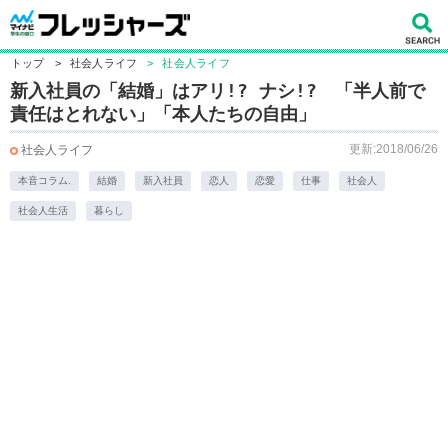
トップ
>
社会人ライフ
>
社会人ライフ
新入社員の「結婚」はアリ!? ナシ!? 「半人前で
責任はとれない」「本人たちの自由」
更新:2018/06/26
社会人ライフ
本音コラム.
結婚
新入社員
恋人
恋愛
仕事
社会人
社会人生活
暮らし