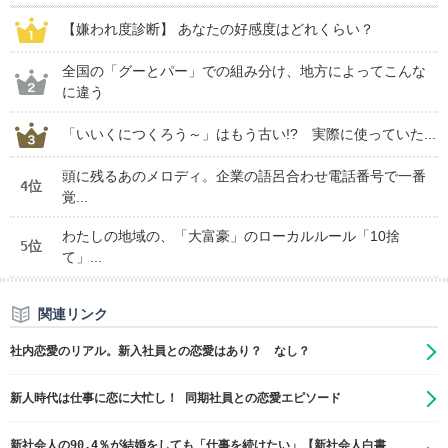
【嫌われ度診断】 あなたの好感度はどれくらい？
全国の「グーとパー」での組み分け、地方によってこんな
に違う
「いいくにつくろう～」はもう古い!? 実際に使っていた...
頭に残るあのメロディ。企業の語呂合わせ電話番号で一番
4位
覚...
わたしの地域の、「大富豪」のローカルルール「10捨
5位
て」...
関連リンク
社内恋愛のリアル。新入社員との恋愛はあり？ なし？
新人時代は仕事に恋に大忙し！ 同期社員との恋愛エピソード
新社会人の90.4％が結婚をしても「仕事を続けたい」【新社会人白書