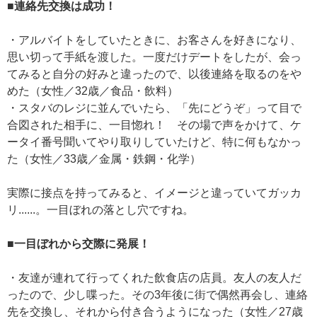
■連絡先交換は成功！
・アルバイトをしていたときに、お客さんを好きになり、
思い切って手紙を渡した。一度だけデートをしたが、会っ
てみると自分の好みと違ったので、以後連絡を取るのをや
めた（女性／32歳／食品・飲料）
・スタバのレジに並んでいたら、「先にどうぞ」って目で
合図された相手に、一目惚れ！ その場で声をかけて、ケ
ータイ番号聞いてやり取りしていたけど、特に何もなかっ
た（女性／33歳／金属・鉄鋼・化学）
実際に接点を持ってみると、イメージと違っていてガッカ
リ......。一目ぼれの落とし穴ですね。
■一目ぼれから交際に発展！
・友達が連れて行ってくれた飲食店の店員。友人の友人だ
ったので、少し喋った。その3年後に街で偶然再会し、連絡
先を交換し、それから付き合うようになった（女性／27歳