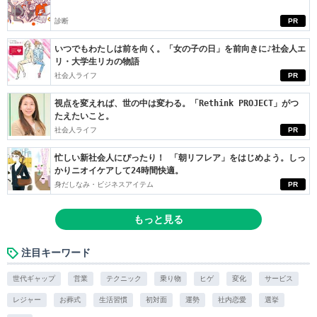
診断
PR
いつでもわたしは前を向く。「女の子の日」を前向きに♪社会人エ
リ・大学生リカの物語
社会人ライフ
PR
視点を変えれば、世の中は変わる。「Rethink PROJECT」がつ
たえたいこと。
社会人ライフ
PR
忙しい新社会人にぴったり！ 「朝リフレア」をはじめよう。しっ
かりニオイケアして24時間快適。
身だしなみ・ビジネスアイテム
PR
もっと見る
注目キーワード
世代ギャップ
営業
テクニック
乗り物
ヒゲ
変化
サービス
レジャー
お葬式
生活習慣
初対面
運勢
社内恋愛
選挙