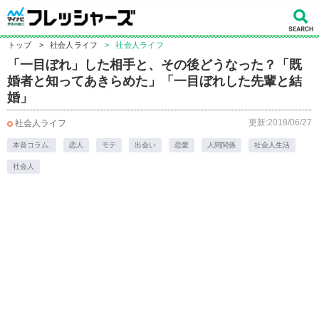
トップ
>
社会人ライフ
>
社会人ライフ
「一目ぼれ」した相手と、その後どうなった？「既
婚者と知ってあきらめた」「一目ぼれした先輩と結
婚」
更新:2018/06/27
社会人ライフ
本音コラム.
恋人
モテ
出会い
恋愛
人間関係
社会人生活
社会人