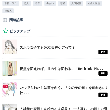
本音コラム.
恋人
モテ
出会い
恋愛
人間関係
社会人生活
社会人
関連記事
ピックアップ
ズボラ女子でもOKな美脚ケアって？
PR
視点を変えれば、世の中は変わる。「Rethink PR...
PR
いつでもわたしは前を向く。「女の子の日」を前向きに♪
社...
PR
入社後に家探しを始める人必見！ 一人暮らしの新しい選