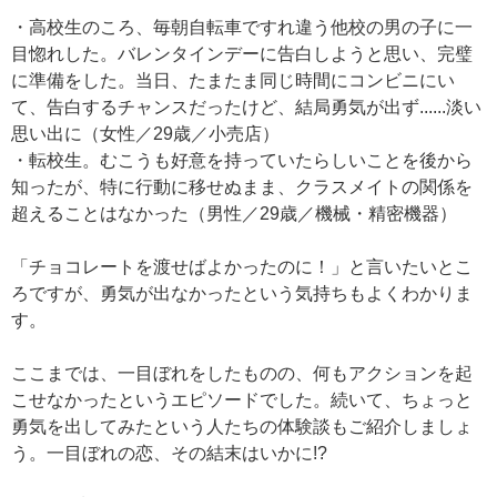
・高校生のころ、毎朝自転車ですれ違う他校の男の子に一
目惚れした。バレンタインデーに告白しようと思い、完璧
に準備をした。当日、たまたま同じ時間にコンビニにい
て、告白するチャンスだったけど、結局勇気が出ず......淡い
思い出に（女性／29歳／小売店）
・転校生。むこうも好意を持っていたらしいことを後から
知ったが、特に行動に移せぬまま、クラスメイトの関係を
超えることはなかった（男性／29歳／機械・精密機器）
「チョコレートを渡せばよかったのに！」と言いたいとこ
ろですが、勇気が出なかったという気持ちもよくわかりま
す。
ここまでは、一目ぼれをしたものの、何もアクションを起
こせなかったというエピソードでした。続いて、ちょっと
勇気を出してみたという人たちの体験談もご紹介しましょ
う。一目ぼれの恋、その結末はいかに!?