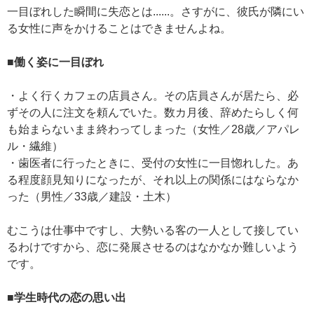
一目ぼれした瞬間に失恋とは......。さすがに、彼氏が隣にい
る女性に声をかけることはできませんよね。
■働く姿に一目ぼれ
・よく行くカフェの店員さん。その店員さんが居たら、必
ずその人に注文を頼んでいた。数カ月後、辞めたらしく何
も始まらないまま終わってしまった（女性／28歳／アパレ
ル・繊維）
・歯医者に行ったときに、受付の女性に一目惚れした。あ
る程度顔見知りになったが、それ以上の関係にはならなか
った（男性／33歳／建設・土木）
むこうは仕事中ですし、大勢いる客の一人として接してい
るわけですから、恋に発展させるのはなかなか難しいよう
です。
■学生時代の恋の思い出