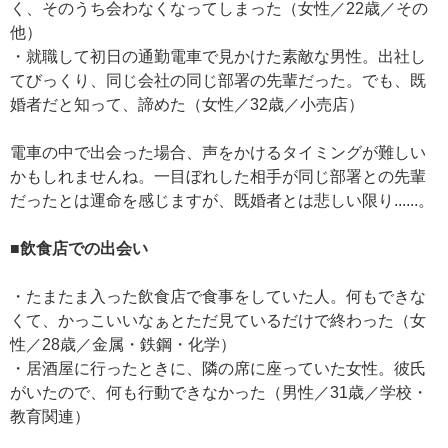
く、そのうち会わなくなってしまった（女性／22歳／その
他）
・就職して初日の通勤電車で見かけた素敵な男性。出社し
てびっくり、同じ会社の同じ部署の先輩だった。でも、既
婚者だと知って、諦めた（女性／32歳／小売店）
電車の中で出会った場合、声をかけるタイミングが難しい
かもしれませんね。一目ぼれした相手が同じ部署との先輩
だったとは運命を感じますが、既婚者とは悲しい限り......。
■飲食店での出会い
・たまたま入った飲食店で食事をしていた人。何もできな
くて、かっこいいなぁとただ見ているだけで終わった（女
性／28歳／金属・鉄鋼・化学）
・居酒屋に行ったときに、隣の席に座っていた女性。彼氏
がいたので、何も行動できなかった（男性／31歳／学校・
教育関連）