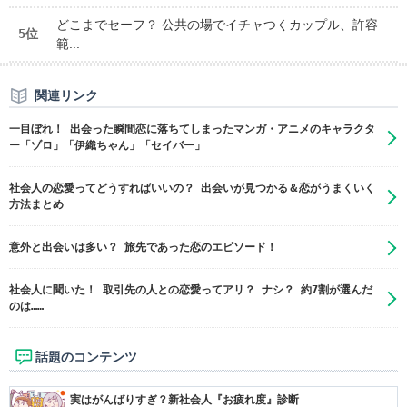
どこまでセーフ？ 公共の場でイチャつくカップル、許容
5位
範...
関連リンク
一目ぼれ！ 出会った瞬間恋に落ちてしまったマンガ・アニメのキャラクタ
ー「ゾロ」「伊織ちゃん」「セイバー」
社会人の恋愛ってどうすればいいの？ 出会いが見つかる＆恋がうまくいく
方法まとめ
意外と出会いは多い？ 旅先であった恋のエピソード！
社会人に聞いた！ 取引先の人との恋愛ってアリ？ ナシ？ 約7割が選んだ
のは……
話題のコンテンツ
実はがんばりすぎ？新社会人『お疲れ度』診断