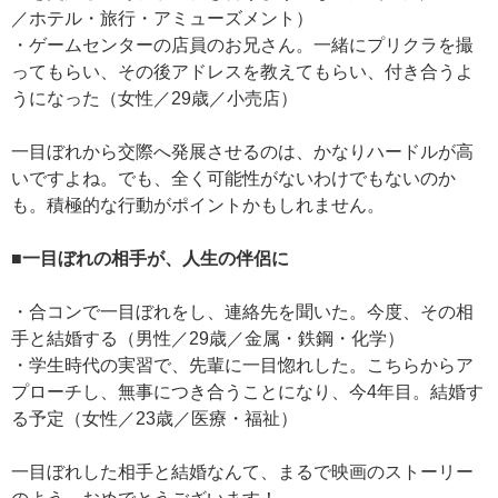
／ホテル・旅行・アミューズメント）
・ゲームセンターの店員のお兄さん。一緒にプリクラを撮
ってもらい、その後アドレスを教えてもらい、付き合うよ
うになった（女性／29歳／小売店）
一目ぼれから交際へ発展させるのは、かなりハードルが高
いですよね。でも、全く可能性がないわけでもないのか
も。積極的な行動がポイントかもしれません。
■一目ぼれの相手が、人生の伴侶に
・合コンで一目ぼれをし、連絡先を聞いた。今度、その相
手と結婚する（男性／29歳／金属・鉄鋼・化学）
・学生時代の実習で、先輩に一目惚れした。こちらからア
プローチし、無事につき合うことになり、今4年目。結婚す
る予定（女性／23歳／医療・福祉）
一目ぼれした相手と結婚なんて、まるで映画のストーリー