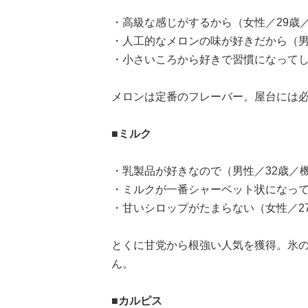
・高級な感じがするから（女性／29歳
・人工的なメロンの味が好きだから（男
・小さいころから好きで習慣になってし
メロンは定番のフレーバー。屋台には
■ミルク
・乳製品が好きなので（男性／32歳／
・ミルクが一番シャーベット状になって
・甘いシロップがたまらない（女性／2
とくに甘党から根強い人気を獲得。氷
ん。
■カルピス