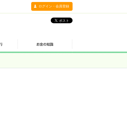
ログイン・会員登録