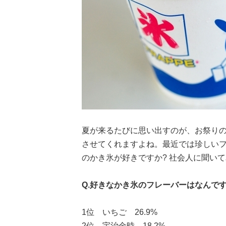
夏が来るたびに思い出すのが、お祭り
させてくれますよね。最近では珍しい
のかき氷が好きですか? 社会人に聞い
Q.好きなかき氷のフレーバーはなんで
1位 いちご 26.9%
2位 宇治金時 18.2%