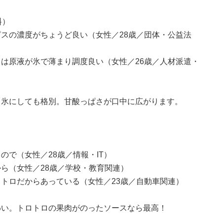
料）
スの濃度がちょうど良い（女性／28歳／団体・公益法
は原液が氷で薄まり調度良い（女性／26歳／人材派遣・
き氷にしても格別。甘酸っぱさが口中に広がります。
ので（女性／28歳／情報・IT）
ら（女性／28歳／学校・教育関連）
トロだからあっている（女性／23歳／自動車関連）
わい。トロトロの果肉がのったソースなら最高！