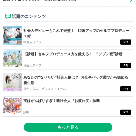
話題のコンテンツ
社会人デビューもこれで完璧！ 印象アップのセルフプロデュー
ス術
社会人ライフ
PR
【診断】セルフプロデュース力を鍛える！ “ジブン観”診断
社会人ライフ
PR
あなたの“なりたい”社会人像は？ お仕事バッグ選びから始める
新生活
身だしなみ・ビジネスアイテム
PR
実はがんばりすぎ？新社会人『お疲れ度』診断
診断
PR
もっと見る