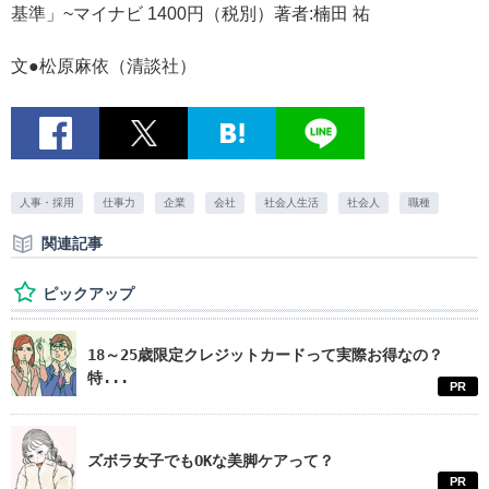
基準」~マイナビ 1400円（税別）著者:楠田 祐
文●松原麻依（清談社）
人事・採用
仕事力
企業
会社
社会人生活
社会人
職種
関連記事
ピックアップ
18～25歳限定クレジットカードって実際お得なの？
特...
PR
ズボラ女子でもOKな美脚ケアって？
PR