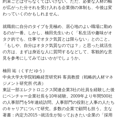
約束ごとは守らなくてはいけない。ただ、必要な人材の幅
が広がった分それを受け入れる企業側の体制も、今後は変
わっていくのかもしれません。
就職前に自分のタイプを見極め、居心地のよい職場に勤め
るのが一番。しかし、楠田先生いわく「私生活や趣味がオ
タク的でも、仕事でオタク気質とは限らない」とのこと。
「もしや、自分はオタク気質なのでは？」と思った就活生
の方は、まずは身近な人に質問するなどして、客観的な意
見を参考にしてみてはいかがでしょうか。
楠田 祐（くすだ ゆう）
中央大学大学院戦略経営研究科 客員教授（戦略的人材マネ
ジメント研究所 代表）
東証一部エレクトロニクス関連企業3社の社員を経験した後
にベンチャー企業社長を10年経験。2009年より年間500社
の人事部門を5年連続訪問。人事部門の役割と人事の人たち
のキャリアについて研究。多数の企業で顧問も担う。主な
著書：内定力2015 ~就活生が知っておきたい企業の「採用