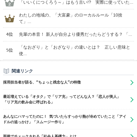
「いいくにつくろう～」はもう古い!? 実際に使っていた...
わたしの地域の、「大富豪」のローカルルール「10捨
て」...
4位
先輩の本音！ 新人が自分より優秀だったらどうする？ 「...
「なおざり」と「おざなり」の違いとは？ 正しい意味と
5位
使...
関連リンク
採用担当者が語る、“ちょっと残念な人”の特徴
最近増えている「オタク」で「リア充」ってどんな人？「恋人が美人」
「リア充の飲み会に呼ばれる」
あんなにハマってたのに！ 気づいたらすっかり熱が冷めていたこと「アイ
ドルの追っかけ」「スムージー作り」
面接でチェックされる「社会人基礎力」とは