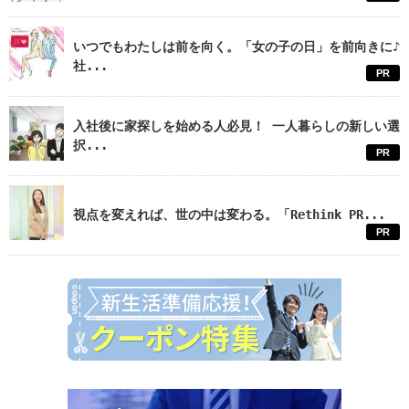
いつでもわたしは前を向く。「女の子の日」を前向きに♪
社...
PR
入社後に家探しを始める人必見！ 一人暮らしの新しい選
択...
PR
視点を変えれば、世の中は変わる。「Rethink PR...
PR