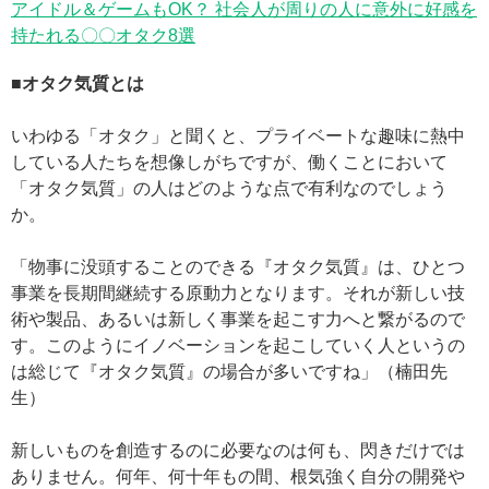
アイドル＆ゲームもOK？ 社会人が周りの人に意外に好感を
持たれる〇〇オタク8選
■オタク気質とは
いわゆる「オタク」と聞くと、プライベートな趣味に熱中
している人たちを想像しがちですが、働くことにおいて
「オタク気質」の人はどのような点で有利なのでしょう
か。
「物事に没頭することのできる『オタク気質』は、ひとつ
事業を長期間継続する原動力となります。それが新しい技
術や製品、あるいは新しく事業を起こす力へと繋がるので
す。このようにイノベーションを起こしていく人というの
は総じて『オタク気質』の場合が多いですね」（楠田先
生）
新しいものを創造するのに必要なのは何も、閃きだけでは
ありません。何年、何十年もの間、根気強く自分の開発や