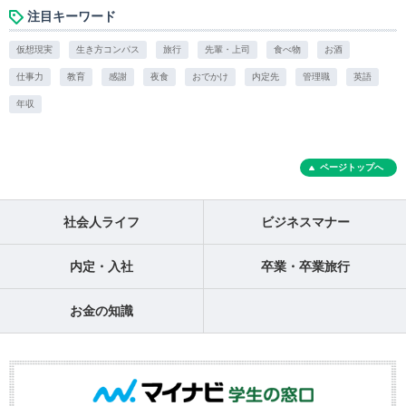
注目キーワード
仮想現実
生き方コンパス
旅行
先輩・上司
食べ物
お酒
仕事力
教育
感謝
夜食
おでかけ
内定先
管理職
英語
年収
ページトップへ
社会人ライフ
ビジネスマナー
内定・入社
卒業・卒業旅行
お金の知識