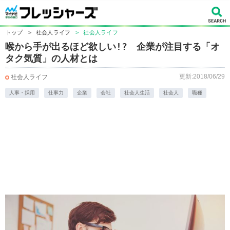
トップ
>
社会人ライフ
>
社会人ライフ
喉から手が出るほど欲しい!? 企業が注目する「オ
タク気質」の人材とは
更新:2018/06/29
社会人ライフ
人事・採用
仕事力
企業
会社
社会人生活
社会人
職種