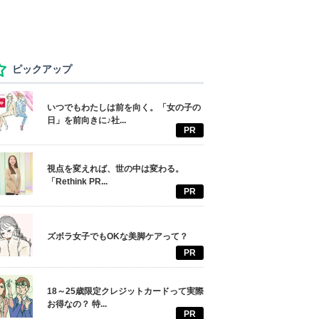
ピックアップ
いつでもわたしは前を向く。「女の子の
日」を前向きに♪社...
PR
視点を変えれば、世の中は変わる。
「Rethink PR...
PR
ズボラ女子でもOKな美脚ケアって？
PR
18～25歳限定クレジットカードって実際
お得なの？ 特...
PR