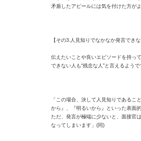
矛盾したアピールには気を付けた方が
【その3.人見知りでなかなか発言でき
伝えたいことや良いエピソードを持っ
できない人も“残念な人”と言えるようで
「この場合、決して人見知りであるこ
から』、『明るいから』といった表面
ただ、発言が極端に少ないと、面接官
なってしまいます」(同)