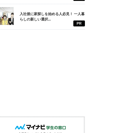
入社後に家探しを始める人必見！ 一人暮
らしの新しい選択...
PR