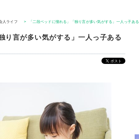
会人ライフ
>
「二段ベッドに憧れる」「独り言が多い気がする」一人っ子あ
独り言が多い気がする」一人っ子ある