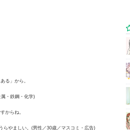
るある」から。
金属・鉄鋼・化学)
ですからね。
らやましい。(男性／30歳／マスコミ・広告)