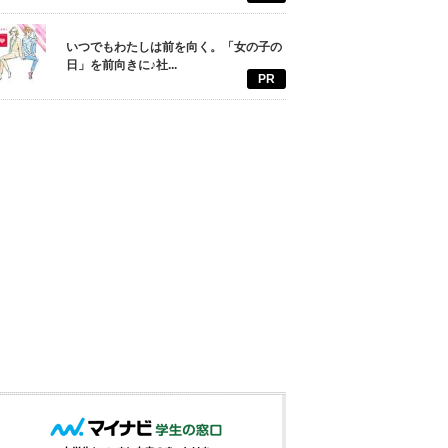
いつでもわたしは前を向く。「女の子の
日」を前向きに♪社...
PR