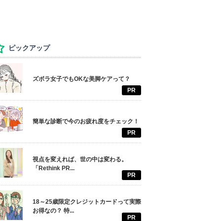
ピックアップ
ズボラ女子でもOKな美脚ケアって？
PR
簡単な診断で今のお疲れ度をチェック！
PR
視点を変えれば、世の中は変わる。
「Rethink PR...
PR
18～25歳限定クレジットカードって実際
お得なの？ 特...
PR