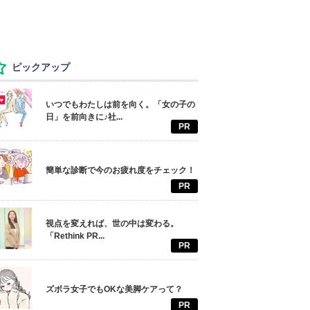
ピックアップ
いつでもわたしは前を向く。「女の子の
日」を前向きに♪社...
PR
簡単な診断で今のお疲れ度をチェック！
PR
視点を変えれば、世の中は変わる。
「Rethink PR...
PR
ズボラ女子でもOKな美脚ケアって？
PR