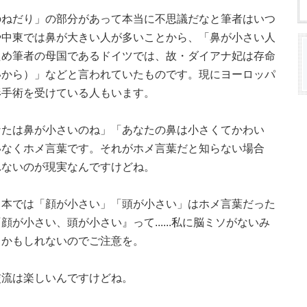
のねだり」の部分があって本当に不思議だなと筆者はいつ
や中東では鼻が大きい人が多いことから、「鼻が小さい人
ため筆者の母国であるドイツでは、故・ダイアナ妃は存命
いから）」などと言われていたものです。現にヨーロッパ
形手術を受けている人もいます。
なたは鼻が小さいのね」「あなたの鼻は小さくてかわい
いなくホメ言葉です。それがホメ言葉だと知らない場合
れないのが現実なんですけどね。
日本では「顔が小さい」「頭が小さい」はホメ言葉だった
が小さい、頭が小さい』って......私に脳ミソがないみ
うかもしれないのでご注意を。
交流は楽しいんですけどね。