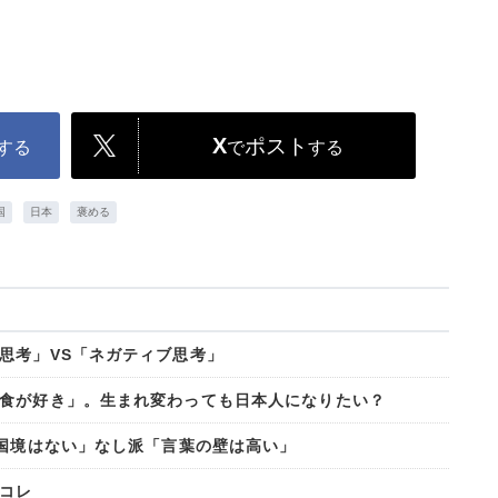
X
ポスト
する
で
する
国
日本
褒める
思考」VS「ネガティブ思考」
食が好き」。生まれ変わっても日本人になりたい？
に国境はない」なし派「言葉の壁は高い」
コレ