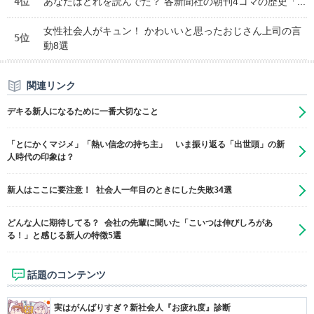
4位
あなたはどれを読んでた？ 各新聞社の朝刊4コマの歴史「...
女性社会人がキュン！ かわいいと思ったおじさん上司の言
5位
動8選
関連リンク
デキる新人になるために一番大切なこと
「とにかくマジメ」「熱い信念の持ち主」 いま振り返る「出世頭」の新
人時代の印象は？
新人はここに要注意！ 社会人一年目のときにした失敗34選
どんな人に期待してる？ 会社の先輩に聞いた「こいつは伸びしろがあ
る！」と感じる新人の特徴5選
話題のコンテンツ
実はがんばりすぎ？新社会人『お疲れ度』診断