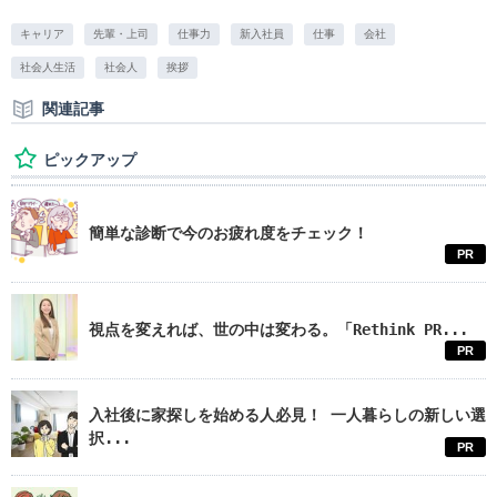
キャリア
先輩・上司
仕事力
新入社員
仕事
会社
社会人生活
社会人
挨拶
関連記事
ピックアップ
簡単な診断で今のお疲れ度をチェック！
PR
視点を変えれば、世の中は変わる。「Rethink PR...
PR
入社後に家探しを始める人必見！ 一人暮らしの新しい選
択...
PR