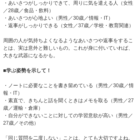
・あいさつがしっかりできて、周りに気を遣える人（女性
／28歳／食品・飲料）
・あいさつが心地よい（男性／30歳／情報・IT）
・返事がしっかりできる（女性／37歳／学校・教育関連）
周囲の人が気持ちよくなるようなあいさつや返事をするこ
とは、実は意外と難しいもの。これが身に付いていれば、
大きな武器になるかも。
■学ぶ姿勢を示して！
・ノートに必要なことを書き留めている（男性／30歳／情
報・IT）
・素直で、きちんと話を聞くときはメモを取る（男性／27
歳／運輸・倉庫）
・自分ができないことに対しての学習意欲が高い（男性／
27歳／その他）
「同じ質問を二度しない」ことは、とても大切ですよね。