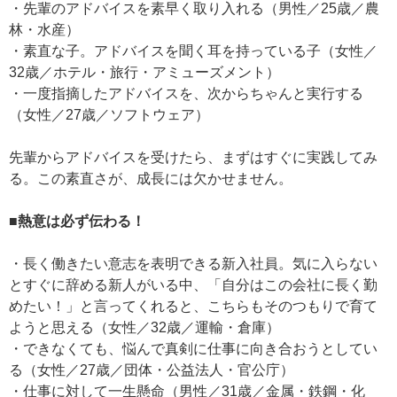
・先輩のアドバイスを素早く取り入れる（男性／25歳／農
林・水産）
・素直な子。アドバイスを聞く耳を持っている子（女性／
32歳／ホテル・旅行・アミューズメント）
・一度指摘したアドバイスを、次からちゃんと実行する
（女性／27歳／ソフトウェア）
先輩からアドバイスを受けたら、まずはすぐに実践してみ
る。この素直さが、成長には欠かせません。
■熱意は必ず伝わる！
・長く働きたい意志を表明できる新入社員。気に入らない
とすぐに辞める新人がいる中、「自分はこの会社に長く勤
めたい！」と言ってくれると、こちらもそのつもりで育て
ようと思える（女性／32歳／運輸・倉庫）
・できなくても、悩んで真剣に仕事に向き合おうとしてい
る（女性／27歳／団体・公益法人・官公庁）
・仕事に対して一生懸命（男性／31歳／金属・鉄鋼・化