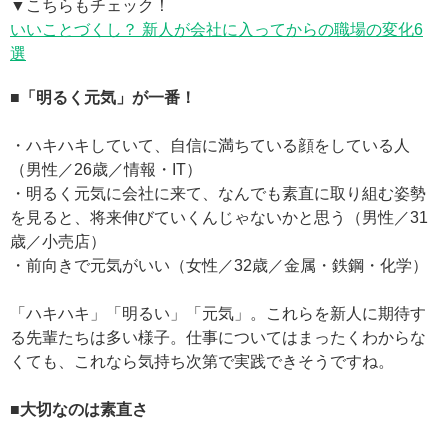
▼こちらもチェック！
いいことづくし？ 新人が会社に入ってからの職場の変化6
選
■「明るく元気」が一番！
・ハキハキしていて、自信に満ちている顔をしている人
（男性／26歳／情報・IT）
・明るく元気に会社に来て、なんでも素直に取り組む姿勢
を見ると、将来伸びていくんじゃないかと思う（男性／31
歳／小売店）
・前向きで元気がいい（女性／32歳／金属・鉄鋼・化学）
「ハキハキ」「明るい」「元気」。これらを新人に期待す
る先輩たちは多い様子。仕事についてはまったくわからな
くても、これなら気持ち次第で実践できそうですね。
■大切なのは素直さ