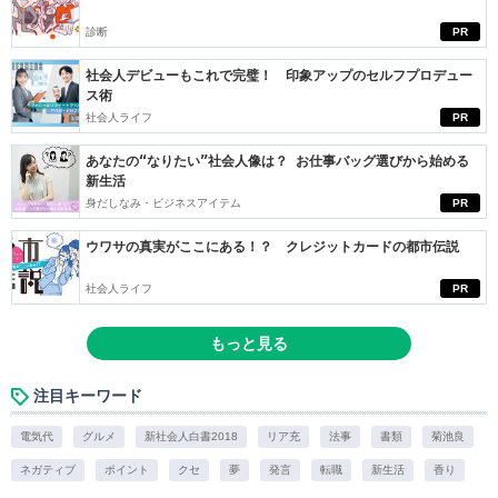
診断
PR
社会人デビューもこれで完璧！ 印象アップのセルフプロデュー
ス術
社会人ライフ
PR
あなたの“なりたい”社会人像は？ お仕事バッグ選びから始める
新生活
身だしなみ・ビジネスアイテム
PR
ウワサの真実がここにある！？ クレジットカードの都市伝説
社会人ライフ
PR
もっと見る
注目キーワード
電気代
グルメ
新社会人白書2018
リア充
法事
書類
菊池良
ネガティブ
ポイント
クセ
夢
発言
転職
新生活
香り