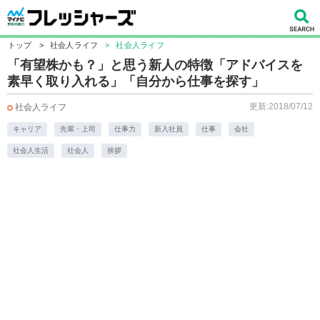
トップ
>
社会人ライフ
>
社会人ライフ
「有望株かも？」と思う新人の特徴「アドバイスを
素早く取り入れる」「自分から仕事を探す」
更新:2018/07/12
社会人ライフ
キャリア
先輩・上司
仕事力
新入社員
仕事
会社
社会人生活
社会人
挨拶