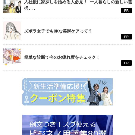
入社後に家探しを始める人必見！ 一人暮らしの新しい選
択...
PR
ズボラ女子でもOKな美脚ケアって？
PR
簡単な診断で今のお疲れ度をチェック！
PR