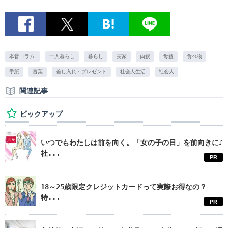
本音コラム.
一人暮らし
暮らし
実家
両親
母親
食べ物
手紙
言葉
差し入れ・プレゼント
社会人生活
社会人
関連記事
ピックアップ
いつでもわたしは前を向く。「女の子の日」を前向きに♪
社...
PR
18～25歳限定クレジットカードって実際お得なの？
特...
PR