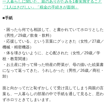
一人暮らしに聞いた、親のありがたみを1番実感すること
「1人はさびしい」「税金の手続きが面倒」
■手紙
・困ったら何でも相談して、と書かれていてホロリとした
（男性／29歳／飲食・飲料）
・応援している、という言葉にグッときた（女性／27歳／
機械・精密機器）
・体を壊さないように、と心配された（女性／29歳／学
校・教育関連）
・お土産に持って帰った特産の野菜が、母の描いた絵葉書
になって返ってきた。うれしかった（男性／26歳／商社・
卸）
面と向かってだと恥ずかしくて受け流してしまう両親の言
葉も、一人暮らしの部屋の中で手紙を通して見ると、思わ
ずホロリときてしまいます。