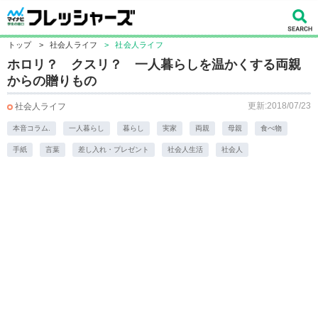
トップ
>
社会人ライフ
>
社会人ライフ
ホロリ？ クスリ？ 一人暮らしを温かくする両親
からの贈りもの
更新:2018/07/23
社会人ライフ
本音コラム.
一人暮らし
暮らし
実家
両親
母親
食べ物
手紙
言葉
差し入れ・プレゼント
社会人生活
社会人