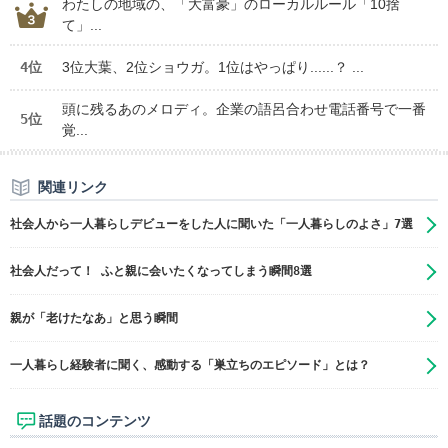
わたしの地域の、「大富豪」のローカルルール「10捨
て」...
4位
3位大葉、2位ショウガ。1位はやっぱり......？ ...
頭に残るあのメロディ。企業の語呂合わせ電話番号で一番
5位
覚...
関連リンク
社会人から一人暮らしデビューをした人に聞いた「一人暮らしのよさ」7選
社会人だって！ ふと親に会いたくなってしまう瞬間8選
親が「老けたなあ」と思う瞬間
一人暮らし経験者に聞く、感動する「巣立ちのエピソード」とは？
話題のコンテンツ