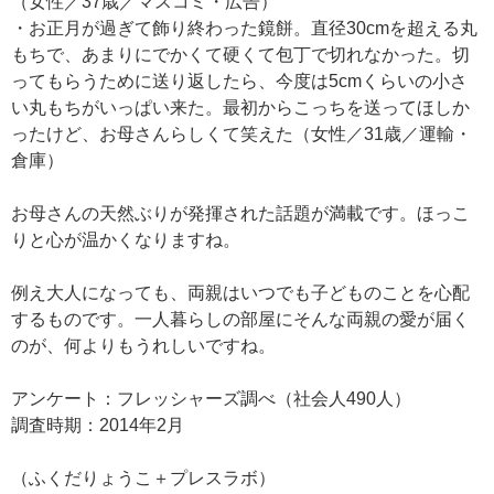
（女性／37歳／マスコミ・広告）
・お正月が過ぎて飾り終わった鏡餅。直径30cmを超える丸
もちで、あまりにでかくて硬くて包丁で切れなかった。切
ってもらうために送り返したら、今度は5cmくらいの小さ
い丸もちがいっぱい来た。最初からこっちを送ってほしか
ったけど、お母さんらしくて笑えた（女性／31歳／運輸・
倉庫）
お母さんの天然ぶりが発揮された話題が満載です。ほっこ
りと心が温かくなりますね。
例え大人になっても、両親はいつでも子どものことを心配
するものです。一人暮らしの部屋にそんな両親の愛が届く
のが、何よりもうれしいですね。
アンケート：フレッシャーズ調べ（社会人490人）
調査時期：2014年2月
（ふくだりょうこ＋プレスラボ）