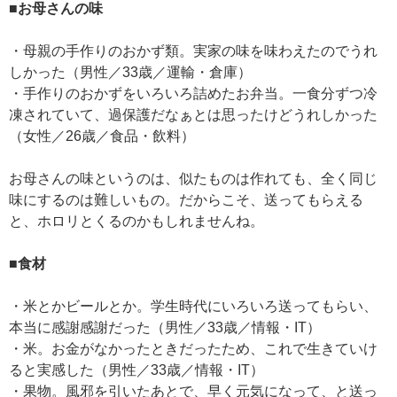
■お母さんの味
・母親の手作りのおかず類。実家の味を味わえたのでうれ
しかった（男性／33歳／運輸・倉庫）
・手作りのおかずをいろいろ詰めたお弁当。一食分ずつ冷
凍されていて、過保護だなぁとは思ったけどうれしかった
（女性／26歳／食品・飲料）
お母さんの味というのは、似たものは作れても、全く同じ
味にするのは難しいもの。だからこそ、送ってもらえる
と、ホロリとくるのかもしれませんね。
■食材
・米とかビールとか。学生時代にいろいろ送ってもらい、
本当に感謝感謝だった（男性／33歳／情報・IT）
・米。お金がなかったときだったため、これで生きていけ
ると実感した（男性／33歳／情報・IT）
・果物。風邪を引いたあとで、早く元気になって、と送っ