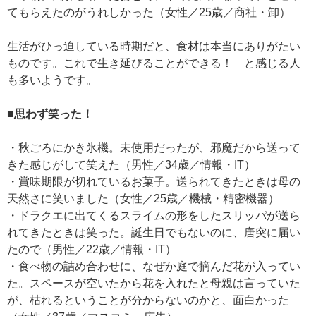
てもらえたのがうれしかった（女性／25歳／商社・卸）
生活がひっ迫している時期だと、食材は本当にありがたい
ものです。これで生き延びることができる！ と感じる人
も多いようです。
■思わず笑った！
・秋ごろにかき氷機。未使用だったが、邪魔だから送って
きた感じがして笑えた（男性／34歳／情報・IT）
・賞味期限が切れているお菓子。送られてきたときは母の
天然さに笑いました（女性／25歳／機械・精密機器）
・ドラクエに出てくるスライムの形をしたスリッパが送ら
れてきたときは笑った。誕生日でもないのに、唐突に届い
たので（男性／22歳／情報・IT）
・食べ物の詰め合わせに、なぜか庭で摘んだ花が入ってい
た。スペースが空いたから花を入れたと母親は言っていた
が、枯れるということが分からないのかと、面白かった