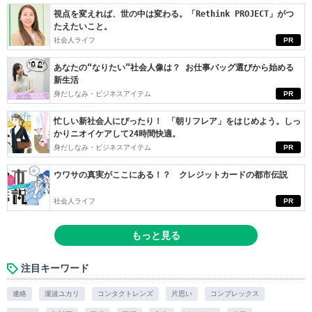
視点を変えれば、世の中は変わる。「Rethink PROJECT」がつ
たえたいこと。
社会人ライフ
PR
あなたの“なりたい”社会人像は？ お仕事バッグ選びから始める
新生活
身だしなみ・ビジネスアイテム
PR
忙しい新社会人にぴったり！ 「朝リフレア」をはじめよう。しっ
かりニオイケアして24時間快適。
身だしなみ・ビジネスアイテム
PR
ウワサの真実がここにある！？ クレジットカードの都市伝説
社会人ライフ
PR
もっと見る
注目キーワード
連絡
瀧波ユカリ
コンタクトレンズ
片思い
コンプレックス