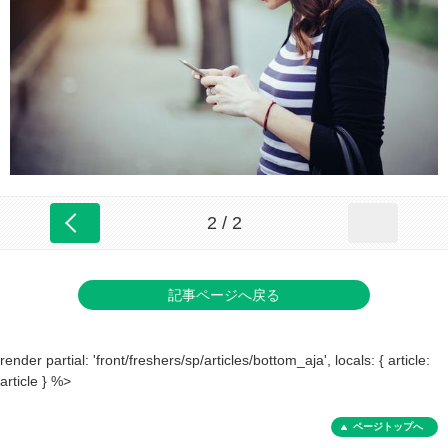
2 / 2
記事ページへ戻る
render partial: 'front/freshers/sp/articles/bottom_aja', locals: { article:
article } %>
ページトップへ