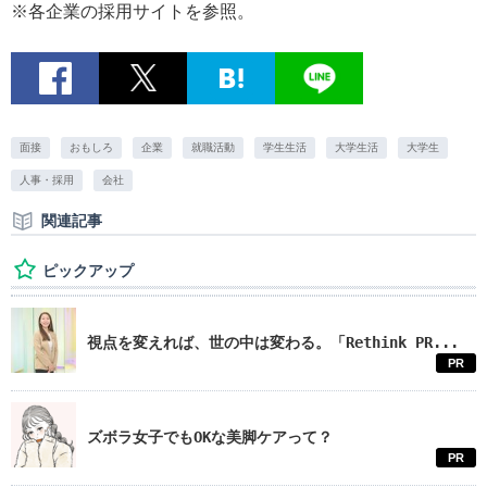
※各企業の採用サイトを参照。
面接
おもしろ
企業
就職活動
学生生活
大学生活
大学生
人事・採用
会社
関連記事
ピックアップ
視点を変えれば、世の中は変わる。「Rethink PR...
PR
ズボラ女子でもOKな美脚ケアって？
PR