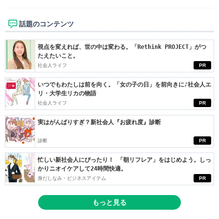
話題のコンテンツ
視点を変えれば、世の中は変わる。「Rethink PROJECT」がつ
たえたいこと。
社会人ライフ
PR
いつでもわたしは前を向く。「女の子の日」を前向きに♪社会人エ
リ・大学生リカの物語
社会人ライフ
PR
実はがんばりすぎ？新社会人『お疲れ度』診断
診断
PR
忙しい新社会人にぴったり！ 「朝リフレア」をはじめよう。しっ
かりニオイケアして24時間快適。
身だしなみ・ビジネスアイテム
PR
もっと見る