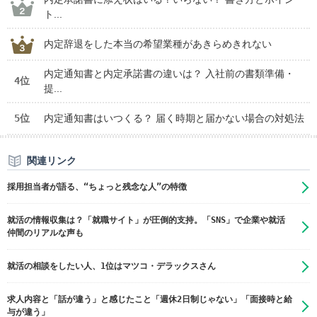
ト...
内定辞退をした本当の希望業種があきらめきれない
内定通知書と内定承諾書の違いは？ 入社前の書類準備・
4位
提...
5位
内定通知書はいつくる？ 届く時期と届かない場合の対処法
関連リンク
採用担当者が語る、“ちょっと残念な人”の特徴
就活の情報収集は？「就職サイト」が圧倒的支持。「SNS」で企業や就活
仲間のリアルな声も
就活の相談をしたい人、1位はマツコ・デラックスさん
求人内容と「話が違う」と感じたこと「週休2日制じゃない」「面接時と給
与が違う」