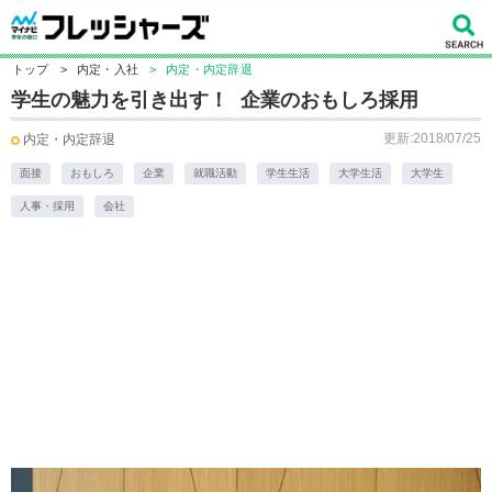
トップ
>
内定・入社
>
内定・内定辞退
学生の魅力を引き出す！ 企業のおもしろ採用
更新:2018/07/25
内定・内定辞退
面接
おもしろ
企業
就職活動
学生生活
大学生活
大学生
人事・採用
会社