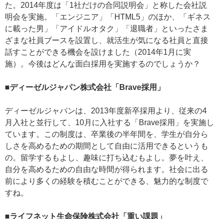
た。2014年度は「1社だけの合同説明会」と称した会社説
明会を実施。「エンジニア」「HTML5」のほか、「ギネス
に載った男」「アイドルオタク」「退職者」といったさま
ざまな社員ブースを設置し、就活生が気になる社員と直接
話すことができる機会を設けました（2014年1月に実
施）。今後はどんな面白採用を実施するのでしょうか？
■ディーゼルジャパン株式会社「Brave採用」
ディーゼルジャパンは、2013年度新卒採用より、従来の4
月入社と並行して、10月に入社する「Brave採用」を実施し
ています。この制度は、卒業後の半年間を、学生が自分ら
しさを高めるための期間として自由に活用できるというも
の。留学するもよし、趣味に打ち込むもよし。夢を叶え、
自分を高めるための自由な時間が得られます。社会に出る
前により多くの経験を積むことができる、魅力的な制度で
すね。
■ライフネット生命保険株式会社「重い課題」