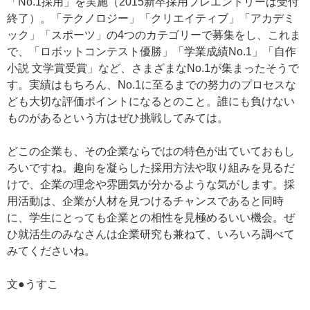
「No.1採用」を実施（2015新卒採用プレエントリーは受付
終了）。「テクノロジー」「クリエイティブ」「アカデミ
ック」「スポーツ」の4つのカテゴリーで募集をし、これま
で、「ロボットコンテスト優勝」「学業成績No.1」「自作
小説 文学賞受賞」など、さまざまなNo.1が集まったそうで
す。実績はもちろん、No.1に至るまでの努力のプロセスな
ども大切な評価ポイントになるとのこと。誰にも負けない
ものがあるという方はぜひ挑戦してみては。
どこの企業も、その企業ならではの特色が出ていておもし
ろいですね。趣向を凝らした採用方法や取り組みを見るだ
けで、企業の理念や雰囲気が分かるような気がします。採
用活動は、企業が人材を見つけるチャンスであると同時
に、学生にとっても企業との相性を見極めるいい機会。ぜ
ひ就活生のみなさんは企業研究も兼ねて、いろいろ調べて
みてくださいね。
文●うすこ