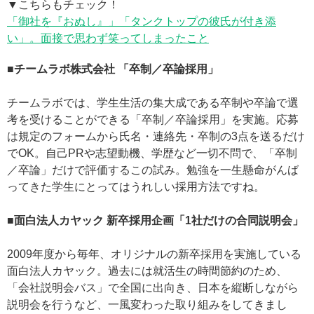
▼こちらもチェック！
「御社を『おぬし』」「タンクトップの彼氏が付き添
い」。面接で思わず笑ってしまったこと
■チームラボ株式会社 「卒制／卒論採用」
チームラボでは、学生生活の集大成である卒制や卒論で選
考を受けることができる「卒制／卒論採用」を実施。応募
は規定のフォームから氏名・連絡先・卒制の3点を送るだけ
でOK。自己PRや志望動機、学歴など一切不問で、「卒制
／卒論」だけで評価するこの試み。勉強を一生懸命がんば
ってきた学生にとってはうれしい採用方法ですね。
■面白法人カヤック 新卒採用企画「1社だけの合同説明会」
2009年度から毎年、オリジナルの新卒採用を実施している
面白法人カヤック。過去には就活生の時間節約のため、
「会社説明会バス」で全国に出向き、日本を縦断しながら
説明会を行うなど、一風変わった取り組みをしてきまし