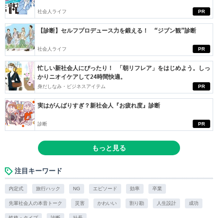
社会人ライフ
PR
【診断】セルフプロデュース力を鍛える！ “ジブン観”診断
社会人ライフ
PR
忙しい新社会人にぴったり！ 「朝リフレア」をはじめよう。しっ
かりニオイケアして24時間快適。
身だしなみ・ビジネスアイテム
PR
実はがんばりすぎ？新社会人『お疲れ度』診断
診断
PR
もっと見る
注目キーワード
内定式
旅行ハック
NG
エピソード
効率
卒業
先輩社会人の本音トーク
災害
かわいい
割り勘
人生設計
成功
性格・タイプ
診断
社長