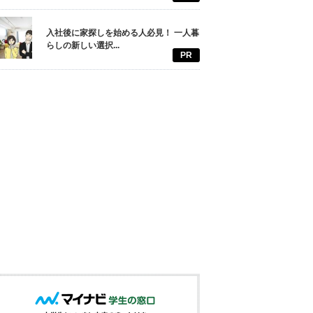
入社後に家探しを始める人必見！ 一人暮
らしの新しい選択...
PR