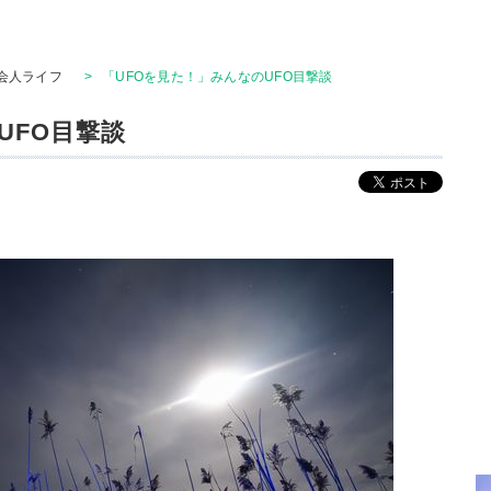
会人ライフ
>
「UFOを見た！」みんなのUFO目撃談
UFO目撃談