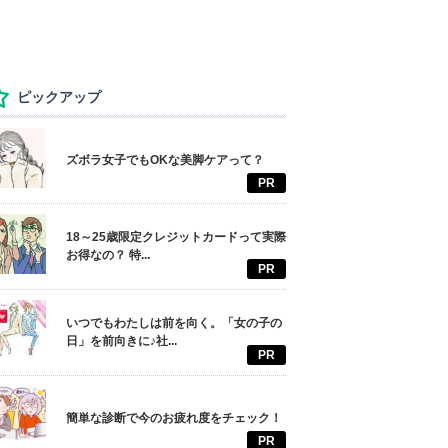
ピックアップ
ズボラ女子でもOKな美脚ケアって？
PR
18～25歳限定クレジットカードって実際
お得なの？ 特...
PR
いつでもわたしは前を向く。「女の子の
日」を前向きに♪社...
PR
簡単な診断で今のお疲れ度をチェック！
PR