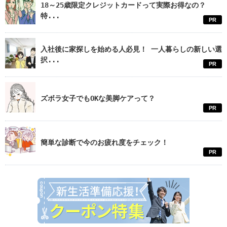
18～25歳限定クレジットカードって実際お得なの？
特...
PR
入社後に家探しを始める人必見！ 一人暮らしの新しい選
択...
PR
ズボラ女子でもOKな美脚ケアって？
PR
簡単な診断で今のお疲れ度をチェック！
PR