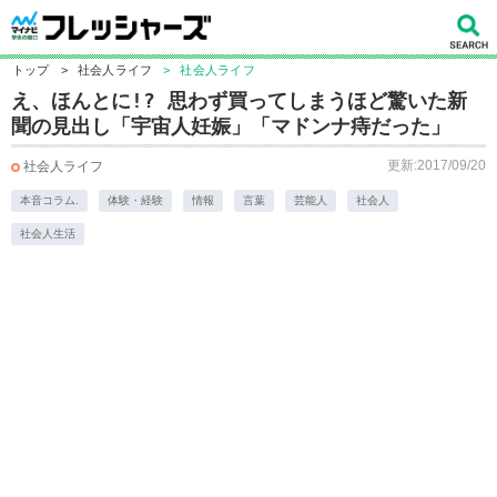
トップ
>
社会人ライフ
>
社会人ライフ
え、ほんとに!? 思わず買ってしまうほど驚いた新
聞の見出し「宇宙人妊娠」「マドンナ痔だった」
更新:2017/09/20
社会人ライフ
本音コラム.
体験・経験
情報
言葉
芸能人
社会人
社会人生活