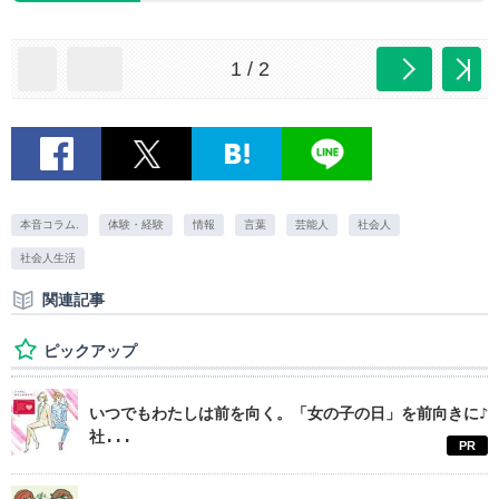
1 / 2
本音コラム.
体験・経験
情報
言葉
芸能人
社会人
社会人生活
関連記事
ピックアップ
いつでもわたしは前を向く。「女の子の日」を前向きに♪
社...
PR