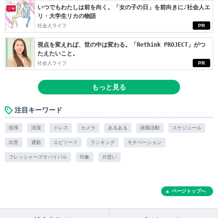
いつでもわたしは前を向く。「女の子の日」を前向きに♪社会人エ
リ・大学生リカの物語
社会人ライフ
PR
視点を変えれば、世の中は変わる。「Rethink PROJECT」がつ
たえたいこと。
社会人ライフ
PR
もっと見る
注目キーワード
指導
清潔
ドレス
カメラ
あるある
就職活動
スケジュール
出世
通勤
エピソード
ランキング
モチベーション
フレッシャーズサバイバル
印象
片思い
ページトップへ