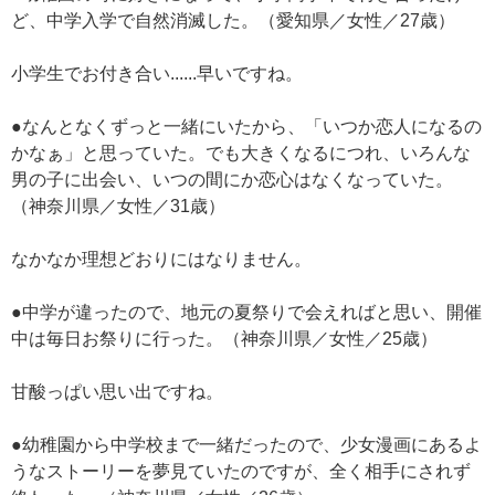
ど、中学入学で自然消滅した。（愛知県／女性／27歳）
小学生でお付き合い......早いですね。
●なんとなくずっと一緒にいたから、「いつか恋人になるの
かなぁ」と思っていた。でも大きくなるにつれ、いろんな
男の子に出会い、いつの間にか恋心はなくなっていた。
（神奈川県／女性／31歳）
なかなか理想どおりにはなりません。
●中学が違ったので、地元の夏祭りで会えればと思い、開催
中は毎日お祭りに行った。（神奈川県／女性／25歳）
甘酸っぱい思い出ですね。
●幼稚園から中学校まで一緒だったので、少女漫画にあるよ
うなストーリーを夢見ていたのですが、全く相手にされず