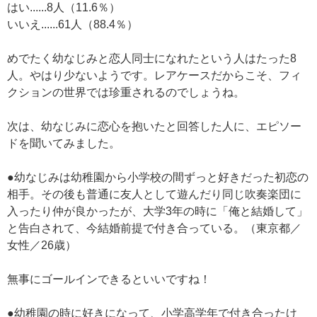
はい......8人（11.6％）
いいえ......61人（88.4％）
めでたく幼なじみと恋人同士になれたという人はたった8
人。やはり少ないようです。レアケースだからこそ、フィ
クションの世界では珍重されるのでしょうね。
次は、幼なじみに恋心を抱いたと回答した人に、エピソー
ドを聞いてみました。
●幼なじみは幼稚園から小学校の間ずっと好きだった初恋の
相手。その後も普通に友人として遊んだり同じ吹奏楽団に
入ったり仲が良かったが、大学3年の時に「俺と結婚して」
と告白されて、今結婚前提で付き合っている。（東京都／
女性／26歳）
無事にゴールインできるといいですね！
●幼稚園の時に好きになって、小学高学年で付き合ったけ