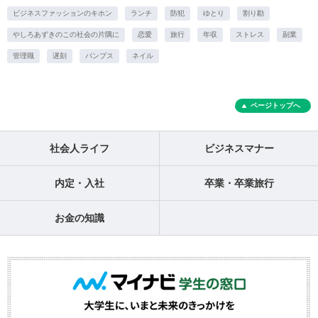
ビジネスファッションのキホン
ランチ
防犯
ゆとり
割り勘
やしろあずきのこの社会の片隅に
恋愛
旅行
年収
ストレス
副業
管理職
遅刻
パンプス
ネイル
ページトップへ
社会人ライフ
ビジネスマナー
内定・入社
卒業・卒業旅行
お金の知識