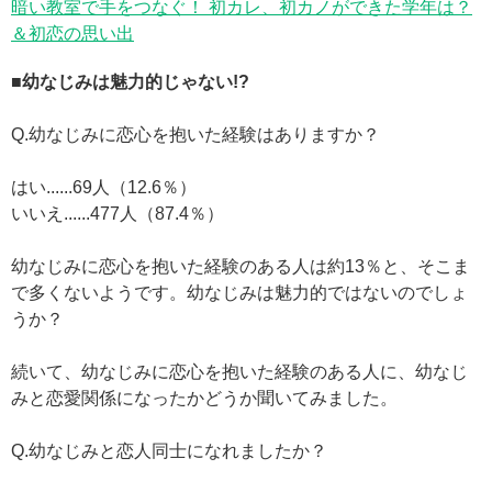
暗い教室で手をつなぐ！ 初カレ、初カノができた学年は？
＆初恋の思い出
■幼なじみは魅力的じゃない!?
Q.幼なじみに恋心を抱いた経験はありますか？
はい......69人（12.6％）
いいえ......477人（87.4％）
幼なじみに恋心を抱いた経験のある人は約13％と、そこま
で多くないようです。幼なじみは魅力的ではないのでしょ
うか？
続いて、幼なじみに恋心を抱いた経験のある人に、幼なじ
みと恋愛関係になったかどうか聞いてみました。
Q.幼なじみと恋人同士になれましたか？