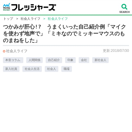
トップ
>
社会人ライフ
>
社会人ライフ
つかみが肝心!? うまくいった自己紹介例「マイク
を使わず地声で」「ミキなのでミッキーマウスのも
のまねをした」
更新:2018/07/30
社会人ライフ
本音コラム.
人間関係
自己紹介
印象
会社
新社会人
新入社員
社会人生活
社会人
職場