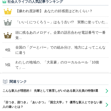
社会人ライフの人気記事ランキング
【嫌われ度診断】 あなたの好感度はどれくらい？
「いいくにつくろう～」はもう古い!? 実際に使っていた...
頭に残るあのメロディ。企業の語呂合わせ電話番号で一番
覚...
全国の「グーとパー」での組み分け、地方によってこんな
4位
に違う
わたしの地域の、「大富豪」のローカルルール「10捨
5位
て」...
関連リンク
こんな新人が理想的！ 先輩として教育しがいのある新入社員の特徴8選
「目つき、顔つき」「あいさつ」「国立大学」？ 優秀な新人とできない新
人の違いとは？