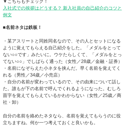
▼こちらもチェック！
入社式での挨拶はどうする？ 新入社員の自己紹介のコツと
例文
■名前ネタは鉄板！
・某アスリートと同姓同名なので、その人とセットになる
ように覚えてもらえる自己紹介をした。「メダルをとって
ない○○です」みたいに。ウケたらしくて、「メダルをとっ
てない○○」でしばらく通った（女性／28歳／金融・証券）
・名前になぞらえた小ネタを挟んだ。早く名前を覚えてく
れる（男性／34歳／小売店）
・自分の名前が変わっているので、その由来について話し
た。誰もが下の名前で呼んでくれるようになった。むしろ
苗字を覚えてもらえているかわからない（女性／25歳／商
社・卸）
自分の名前を絡めたネタなら、名前を覚えてもらうのに役
立ちますね。何か一つ考えておくと良いかも。