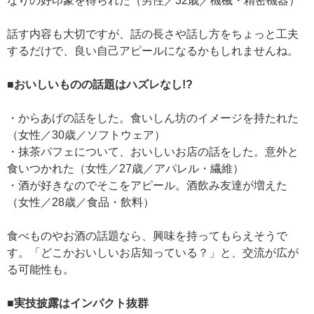
なりの好印象を得られた（男性／32歳／機械・精密機器）
話す内容も大切ですが、話の長さや話し方をちょっと工夫
するだけで、良い自己アピールになるかもしれませんね。
■おいしいものの話題はハズレなし!?
・からあげの話をした。食いしん坊のイメージを持たれた
（女性／30歳／ソフトウェア）
・抹茶パフェについて、おいしいお店の話をした。意外と
食いつかれた（女性／27歳／アパレル・繊維）
・酒が好きなのでそこをアピール。酒飲み友達が増えた
（女性／28歳／食品・飲料）
食べものやお酒の話題なら、興味を持ってもらえそうで
す。「どこかおいしいお店知っている？」と、交流が広が
る可能性も。
■実技披露はインパクト抜群