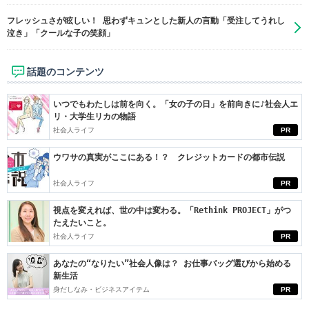
フレッシュさが眩しい！ 思わずキュンとした新人の言動「受注してうれし
泣き」「クールな子の笑顔」
話題のコンテンツ
いつでもわたしは前を向く。「女の子の日」を前向きに♪社会人エ
リ・大学生リカの物語
社会人ライフ
PR
ウワサの真実がここにある！？ クレジットカードの都市伝説
社会人ライフ
PR
視点を変えれば、世の中は変わる。「Rethink PROJECT」がつ
たえたいこと。
社会人ライフ
PR
あなたの“なりたい”社会人像は？ お仕事バッグ選びから始める
新生活
身だしなみ・ビジネスアイテム
PR