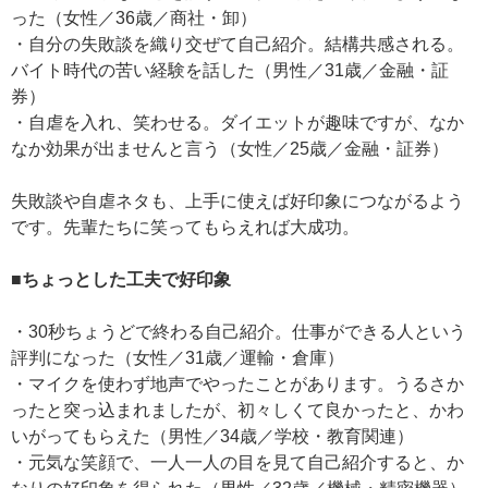
った（女性／36歳／商社・卸）
・自分の失敗談を織り交ぜて自己紹介。結構共感される。
バイト時代の苦い経験を話した（男性／31歳／金融・証
券）
・自虐を入れ、笑わせる。ダイエットが趣味ですが、なか
なか効果が出ませんと言う（女性／25歳／金融・証券）
失敗談や自虐ネタも、上手に使えば好印象につながるよう
です。先輩たちに笑ってもらえれば大成功。
■ちょっとした工夫で好印象
・30秒ちょうどで終わる自己紹介。仕事ができる人という
評判になった（女性／31歳／運輸・倉庫）
・マイクを使わず地声でやったことがあります。うるさか
ったと突っ込まれましたが、初々しくて良かったと、かわ
いがってもらえた（男性／34歳／学校・教育関連）
・元気な笑顔で、一人一人の目を見て自己紹介すると、か