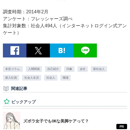
調査時期：2014年2月
アンケート：フレッシャーズ調べ
集計対象数：社会人494人（インターネットログイン式アン
ケート）
本音コラム.
人間関係
自己紹介
印象
会社
新社会人
新入社員
社会人生活
社会人
職場
関連記事
ピックアップ
ズボラ女子でもOKな美脚ケアって？
PR