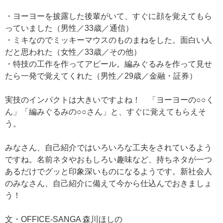
・ヨーヨーを披露した後輩がいて、すぐに顔を覚えてもら
っていました（男性／33歳／通信）
・ミキなのでミッキーマウスのものまねをした。面白い人
だと思われた（女性／33歳／その他）
・特技の工作を作ってアピール。編みぐるみを作って見せ
たら一発で覚えてくれた（男性／29歳／金融・証券）
実技のインパクトは大きいですよね！ 「ヨーヨーの○○く
ん」「編みぐるみの○○さん」と、すぐに覚えてもらえそ
う。
みなさん、自己紹介ではいろいろな工夫をされているよう
ですね。名前ネタやおもしろい趣味など、持ちネタが一つ
あるだけでグッと印象深いものになるようです。新社会人
のみなさん、自己紹介に備えて今から仕込んでおきましょ
う！
文・OFFICE-SANGA 森川ほしの