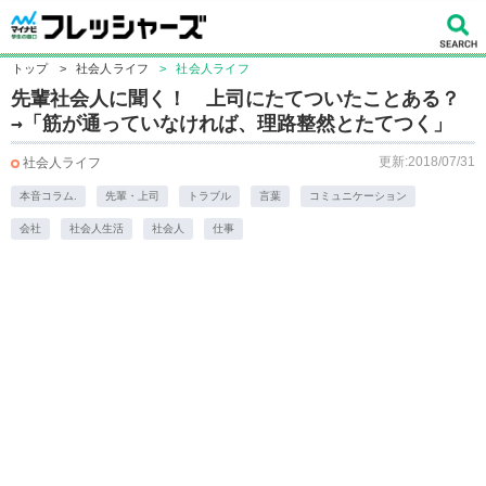
トップ
>
社会人ライフ
>
社会人ライフ
先輩社会人に聞く！ 上司にたてついたことある？
→「筋が通っていなければ、理路整然とたてつく」
更新:2018/07/31
社会人ライフ
本音コラム.
先輩・上司
トラブル
言葉
コミュニケーション
会社
社会人生活
社会人
仕事