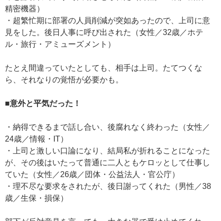
精密機器）
・超繁忙期に部署の人員削減が突如あったので、上司に意
見をした。後日人事に呼び出された（女性／32歳／ホテ
ル・旅行・アミューズメント）
たとえ間違っていたとしても、相手は上司。たてつくな
ら、それなりの覚悟が必要かも。
■意外と平気だった！
・納得できるまで話し合い、後腐れなく終わった（女性／
24歳／情報・IT）
・上司と激しい口論になり、結局私が折れることになった
が、その後はいたって普通に二人ともケロッとして仕事し
ていた（女性／26歳／団体・公益法人・官公庁）
・理不尽な要求をされたが、後日謝ってくれた（男性／38
歳／生保・損保）