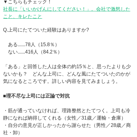
▼こちらもチェック！
社長に「いいかげんにしてください！」。会社で激怒した
こと、キレたこと
Q.上司にたてついた経験はありますか?
ある......78人（15.8％）
ない......416人（84.2％）
「ある」と回答した人は全体の約15％と、思ったよりも少
ないかも？ どんな上司に、どんな風にたてついたのかが
気になるところです。詳しい内容を見てみましょう。
■理不尽な上司には正論で対抗
・筋が通っていなければ、理路整然とたてつく。上司も冷
静になれば納得してくれる（女性／31歳／運輸・倉庫）
・自分の意見が正しかったから謝らせた（男性／28歳／商
社・卸）