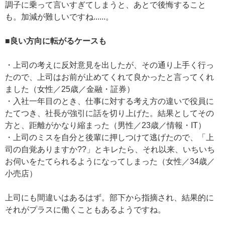
調子に乗って言いすぎてしまうと、あとで後悔すること
も。加減が難しいですね......。
■良い方向に転がるケースも
・上司の考えに反対意見を出したが、その通り上手く行っ
たので、上司はお前が止めてくれて良かったと言ってくれ
ました（女性／25歳／金融・証券）
・入社一年目のとき、仕事に対する考え方の違いで役員に
たてつき、社長が強引に話を切り上げた。結果としてその
方と、距離がかなり縮まった（男性／23歳／情報・IT）
・上司のミスを自分と後輩に押しつけて逃げたので、「上
司の自覚ありますか??」とキレたら、それ以来、いちいち
お伺いをたてられるようになってしまった（女性／34歳／
小売店）
上司にも間違いはあるはず。部下から指摘され、結果的に
それがプラスに働くこともあるようですね。