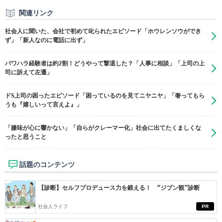
関連リンク
社会人に聞いた、会社で初めて叱られたエピソード「ホウレンソウができ
ず」「新人なのに電話に出ず」
パワハラ経験者は約2割！どうやって撃退した？「人事に相談」「上司の上
司に訴えて左遷」
ドS上司の困ったエピソード「困っているのを見てニヤニヤ」「奢ってもら
うも『嬉しいって言えよ』」
「嫌味が心に響かない」「自らがクレーマー化」社会に出てたくましくな
ったと思うこと
話題のコンテンツ
【診断】セルフプロデュース力を鍛える！ “ジブン観”診断
社会人ライフ
PR