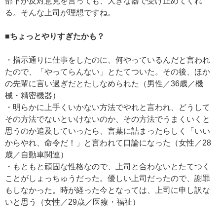
部下が反対意見を言っても、大きな器で受け止めてくれ
る。そんな上司が理想ですね。
■ちょっとやりすぎたかも？
・指示通りに仕事をしたのに、何やっているんだと言われ
たので、「やってらんない」とたてついた。その後、ほか
の先輩に言い過ぎだとたしなめられた（男性／36歳／機
械・精密機器）
・明らかに上手くいかない方法でやれと言われ、どうして
その方法でないといけないのか、その方法でうまくいくと
思うのか追及していったら、言葉に詰まったらしく「いい
からやれ、命令だ！」と言われて口論になった（女性／28
歳／自動車関連）
・もともと頑固な性格なので、上司と合わないとたてつく
ことがしょっちゅうだった。優しい上司だったので、謝罪
もしなかった。時が経った今となっては、上司に申し訳な
いと思う（女性／29歳／医療・福祉）