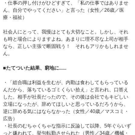
・仕事の押し付けがひどすぎて、「私の仕事ではありませ
ん、自分でやってください」と言った（女性／26歳／医
療・福祉）
社会人にとって、我慢はとても大切なこと。しかし、それ
も時と場合によりますよね。あまりに理不尽な上司が相手
なら、正しい主張で断固戦う！ それもアリかもしれませ
ん。
■たてついた結果、窮地に......
・「総合職は利益を生むが、内勤は食わしてもらっている
んだから、落ちているゴミくらい拾え」と言われ、口答え
した。相手が社長だったので、その後は会社でもキビしい
立場になったが、辞めてほしいと思っているだろうから、
逆に辞める気にはならなかった（女性／40歳／マスコミ・
広告）
・社長のむちゃくちゃな指示に反論して以降、5年ぐらいず
っと嫌われて、挙句転勤させられた（男性／34歳／機械・