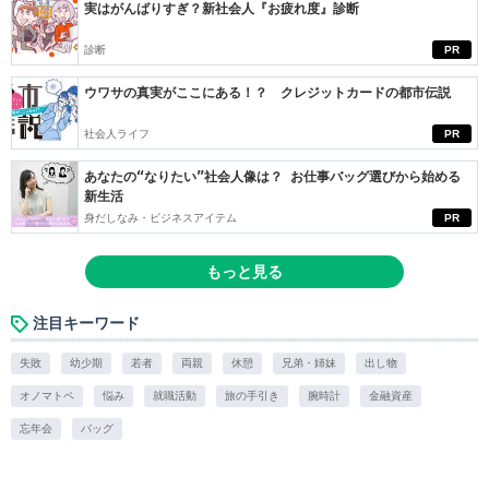
実はがんばりすぎ？新社会人『お疲れ度』診断
診断
PR
ウワサの真実がここにある！？ クレジットカードの都市伝説
社会人ライフ
PR
あなたの“なりたい”社会人像は？ お仕事バッグ選びから始める
新生活
身だしなみ・ビジネスアイテム
PR
もっと見る
注目キーワード
失敗
幼少期
若者
両親
休憩
兄弟・姉妹
出し物
オノマトペ
悩み
就職活動
旅の手引き
腕時計
金融資産
忘年会
バッグ