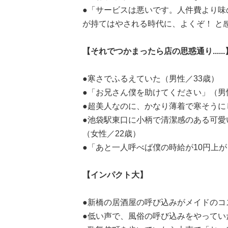
●「サービスは悪いです。人件費より味
が持てはやされる時代に、よくぞ！ と
【それでつかまったら店の思惑通り......
●寒さでふるえていた（男性／33歳）
●「お兄さん僕を助けてください」（男
●超美人なのに、かなり薄着で寒そうに
●池袋駅東口に小柄で清潔感のある可愛
（女性／22歳）
●「あと一人呼べば僕の時給が10円上
【インパクト大】
●新橋の居酒屋の呼び込みがメイドのコ
●低い声で、風俗の呼び込みをやってい