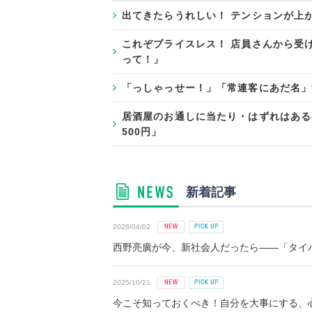
出てきたらうれしい！ テンションが上
これぞプライスレス！ 店員さんから受
って！」
「っしゃっせー！」「常連客にあだ名」
居酒屋のお通しに当たり・はずれはある
500円」
新着記事
2026/04/02
西野亮廣が今、新社会人だったら――「タイパ
2025/10/21
今こそ知っておくべき！自分を大事にする、