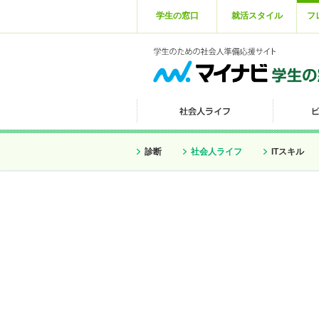
学生の窓口
就活スタイル
フ
診断
社会人ライフ
ITスキル