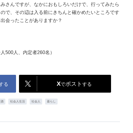
込みさんですが、なかにおもしろいだけで、行ってみたら
るので、その辺は入る前にきちんと確かめたいところです
に出会ったことがありますか？
500人、内定者260名）
X
ポスト
する
で
する
お酒
社会人生活
社会人
暮らし