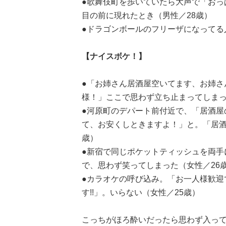
●歌舞伎町を歩いていたら大声で「おっ
目の前に現れたとき（男性／28歳）
●ドラゴンボールのフリーザになってる
【ナイスボケ！】
●「お姉さん居酒屋空いてます、お姉さ
様！」ここで思わず立ち止まってしまっ
●河原町のデパート前付近で、「居酒屋
て、お安くしときますよ！」と。「居酒屋
歳）
●新宿で同じポケットティッシュを両手
で、思わず笑ってしまった（女性／26
●カラオケの呼び込み。「お一人様歓迎で
す!!」。いらない（女性／25歳）
こっちがほろ酔いだったら思わず入っ