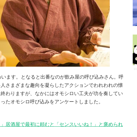
わいます。となると出番なのが飲み屋の呼び込みさん。呼
各人さまざまな趣向を凝らしたアクションでわれわれの懐
に終わりますが、なかにはオモシロい工夫が功を奏してい
まったオモシロ呼び込みをアンケートしました。
き」居酒屋で最初に頼むと「センスいいね！」と褒められ