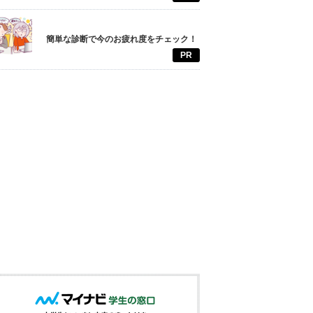
簡単な診断で今のお疲れ度をチェック！
PR