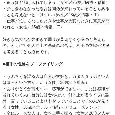
・追うほど逃げられてしまう（女性／25歳／医療・福祉）
・少し会わなかった場合は関係が変わっていることもある
ことを考えないといけない（男性／28歳／情報・IT）
・仕事が忙しくなったときや仕事が大変なときに真意が問
われる（女性／35歳／情報・IT）
好きな気持ちが強すぎて周りが見えなくなるのも考えも
の。とくに社会人同士の恋愛の場合は、相手の立場や状況
を考えることも必要です。
■相手の性格をプロファイリング
・うんちくを語る人は自分が大好き。ガタガタうるさい人
はほっといた方がいい（女性／30歳／不動産）
・ありがとうが言えない、感謝ができない、または感謝が
薄れていく人は自分には合わない。付け上がるタイプは論
外。言っていることよりもやっていることでその人が見え
る（女性／30歳／ホテル・旅行・アミューズメント）
・金にルーズな人は、女を上手く操る（女性／26歳／人材