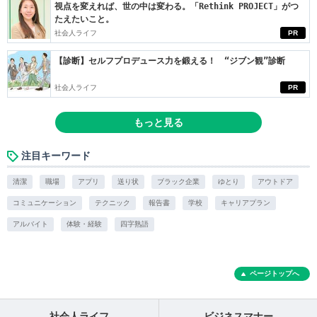
視点を変えれば、世の中は変わる。「Rethink PROJECT」がつ
たえたいこと。
社会人ライフ
PR
【診断】セルフプロデュース力を鍛える！ “ジブン観”診断
社会人ライフ
PR
もっと見る
注目キーワード
清潔
職場
アプリ
送り状
ブラック企業
ゆとり
アウトドア
コミュニケーション
テクニック
報告書
学校
キャリアプラン
アルバイト
体験・経験
四字熟語
ページトップへ
社会人ライフ
ビジネスマナー