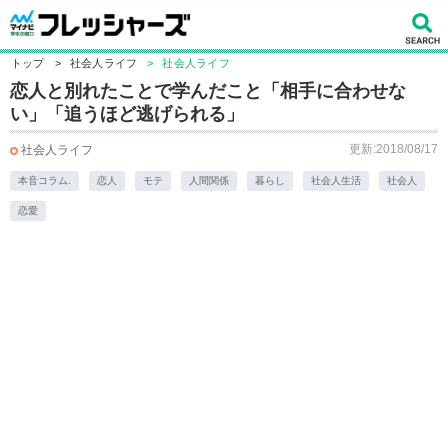
トップ
>
社会人ライフ
>
社会人ライフ
恋人と別れたことで学んだこと「相手に合わせな
い」「追うほど逃げられる」
更新:2018/08/17
社会人ライフ
本音コラム.
恋人
モテ
人間関係
暮らし
社会人生活
社会人
恋愛