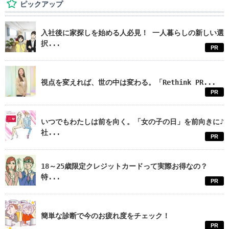
ピックアップ
入社後に家探しを始める人必見！ 一人暮らしの新しい選
択...
PR
視点を変えれば、世の中は変わる。「Rethink PR...
PR
いつでもわたしは前を向く。「女の子の日」を前向きに♪
社...
PR
18～25歳限定クレジットカードって実際お得なの？
特...
PR
簡単な診断で今のお疲れ度をチェック！
PR