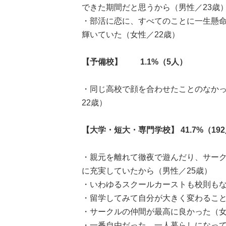
できた期間だと思うから（男性／23歳
・部活に恋に、すべてのことに一生懸
輝いていた（女性／22歳）
【予備校】 1.1%（5人）
・同じ高校で顔を合わせたことのなか
22歳）
【大学・短大・専門学校】 41.7%（19
・親元を離れて徹夜で遊んだり、サー
に充実していたから（男性／25歳）
・いわゆるスクールカーストも校則もな
・留学してみて自分が大きく変わること
・サークルの仲間が最高に良かった（女
・一番自由だった。一人暮らしになっ