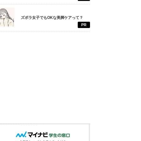
ズボラ女子でもOKな美脚ケアって？
PR