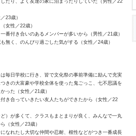
したり、よく友達の家に泊まったりしていた（男性／22
／23歳）
（女性／22歳）
一番付き合いのあるメンバーが多いから（男性／21歳）
も無く、のんびり過ごした気がする（女性／24歳）
中は毎日学校に行き、皆で文化祭の事前準備に励んで充実
ムつきの大富豪や学校全体を使った鬼ごっこ、七不思議を
かった（女性／21歳）
付き合っていきたい友人たちができたから（女性／22
など）が多くて、クラスもまとまりが良く、みんなで一丸
ら（女性／23歳）
命になれたし大切な仲間や忍耐、根性などがつき一番成長