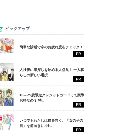
ピックアップ
簡単な診断で今のお疲れ度をチェック！
PR
入社後に家探しを始める人必見！ 一人暮
らしの新しい選択...
PR
18～25歳限定クレジットカードって実際
お得なの？ 特...
PR
いつでもわたしは前を向く。「女の子の
日」を前向きに♪社...
PR