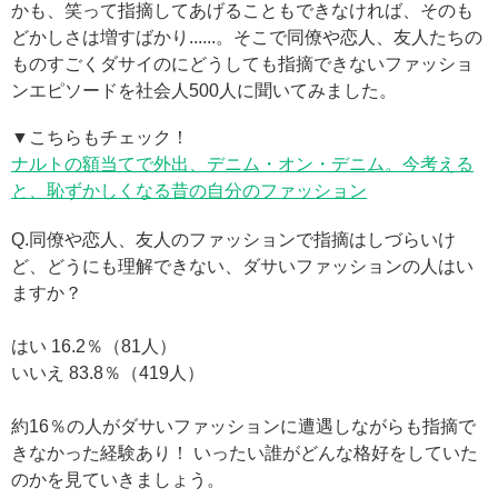
かも、笑って指摘してあげることもできなければ、そのも
どかしさは増すばかり......。そこで同僚や恋人、友人たちの
ものすごくダサイのにどうしても指摘できないファッショ
ンエピソードを社会人500人に聞いてみました。
▼こちらもチェック！
ナルトの額当てで外出、デニム・オン・デニム。今考える
と、恥ずかしくなる昔の自分のファッション
Q.同僚や恋人、友人のファッションで指摘はしづらいけ
ど、どうにも理解できない、ダサいファッションの人はい
ますか？
はい 16.2％（81人）
いいえ 83.8％（419人）
約16％の人がダサいファッションに遭遇しながらも指摘で
きなかった経験あり！ いったい誰がどんな格好をしていた
のかを見ていきましょう。