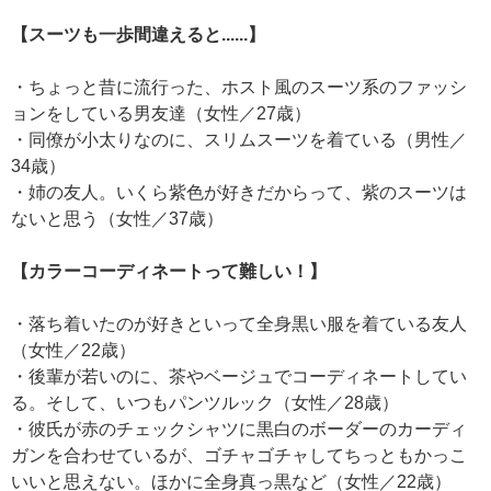
【スーツも一歩間違えると......】
・ちょっと昔に流行った、ホスト風のスーツ系のファッシ
ョンをしている男友達（女性／27歳）
・同僚が小太りなのに、スリムスーツを着ている（男性／
34歳）
・姉の友人。いくら紫色が好きだからって、紫のスーツは
ないと思う（女性／37歳）
【カラーコーディネートって難しい！】
・落ち着いたのが好きといって全身黒い服を着ている友人
（女性／22歳）
・後輩が若いのに、茶やベージュでコーディネートしてい
る。そして、いつもパンツルック（女性／28歳）
・彼氏が赤のチェックシャツに黒白のボーダーのカーディ
ガンを合わせているが、ゴチャゴチャしてちっともかっこ
いいと思えない。ほかに全身真っ黒など（女性／22歳）