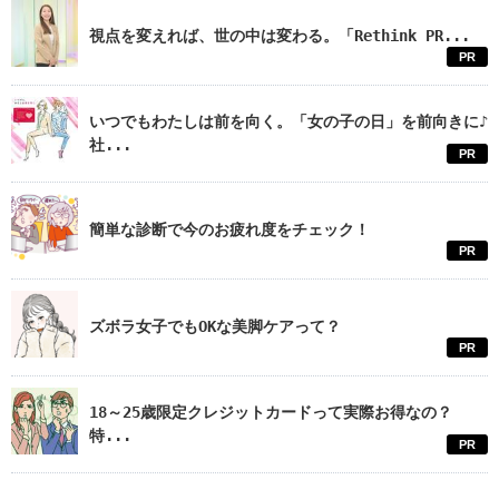
視点を変えれば、世の中は変わる。「Rethink PR...
PR
いつでもわたしは前を向く。「女の子の日」を前向きに♪
社...
PR
簡単な診断で今のお疲れ度をチェック！
PR
ズボラ女子でもOKな美脚ケアって？
PR
18～25歳限定クレジットカードって実際お得なの？
特...
PR