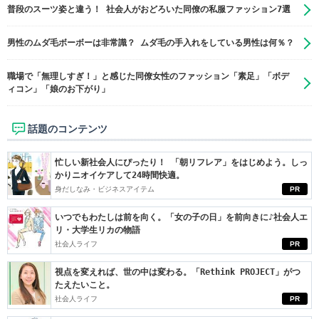
普段のスーツ姿と違う！ 社会人がおどろいた同僚の私服ファッション7選
男性のムダ毛ボーボーは非常識？ ムダ毛の手入れをしている男性は何％？
職場で「無理しすぎ！」と感じた同僚女性のファッション「素足」「ボデ
ィコン」「娘のお下がり」
話題のコンテンツ
忙しい新社会人にぴったり！ 「朝リフレア」をはじめよう。しっ
かりニオイケアして24時間快適。
身だしなみ・ビジネスアイテム
PR
いつでもわたしは前を向く。「女の子の日」を前向きに♪社会人エ
リ・大学生リカの物語
社会人ライフ
PR
視点を変えれば、世の中は変わる。「Rethink PROJECT」がつ
たえたいこと。
社会人ライフ
PR