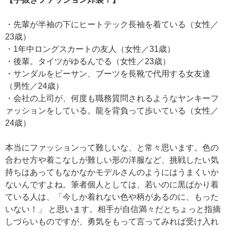
・先輩が半袖の下にヒートテック長袖を着ている（女性／
23歳）
・1年中ロングスカートの友人（女性／31歳）
・後輩。タイツがゆるんでる（女性／23歳）
・サンダルをビーサン、ブーツを長靴で代用する女友達
（男性／24歳）
・会社の上司が、何度も職務質問されるようなヤンキーフ
ァッションをしている。龍を背負って歩いている（女性／
24歳）
本当にファッションって難しいな、と常々思います。色の
合わせ方や着こなしが難しい形の洋服など、挑戦したい気
持ちはあってもなかなかモデルさんのようにはうまくいか
ないんですよね。筆者個人としては、若いのに黒ばかり着
ている人は、「今しか着れない色や柄があるのに、もった
いない！」 と思います。相手が自信満々だとちょっと指摘
しづらいものですが、勇気をもって言ってみれば受け入れ