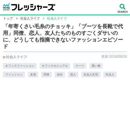
トップ
>
社会人ライフ
>
社会人ライフ
「年寄くさい毛糸のチョッキ」「ブーツを長靴で代
用」同僚、恋人、友人たちのものすごくダサいの
に、どうしても指摘できないファッションエピソー
ド
更新:2018/08/20
社会人ライフ
オフィスファッション
オフィスカジュアル
スーツ
買い物
ファッション
友達
同僚
会社
恋人
社会人生活
社会人