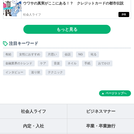
ウワサの真実がここにある！？ クレジットカードの都市伝説
社会人ライフ
PR
もっと見る
注目キーワード
有給
女性におすすめ
片思い
会話
NG
叱る
金融業界のトレンド
ケア
音楽
ネイル
手紙
おでかけ
インタビュー
送り状
テクニック
ページトップへ
社会人ライフ
ビジネスマナー
内定・入社
卒業・卒業旅行