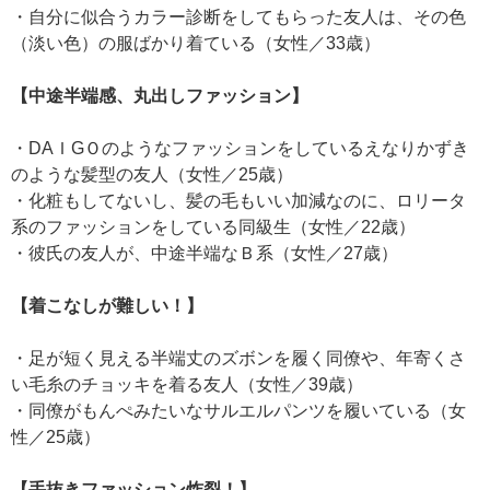
・自分に似合うカラー診断をしてもらった友人は、その色
（淡い色）の服ばかり着ている（女性／33歳）
【中途半端感、丸出しファッション】
・DAＩGＯのようなファッションをしているえなりかずき
のような髪型の友人（女性／25歳）
・化粧もしてないし、髪の毛もいい加減なのに、ロリータ
系のファッションをしている同級生（女性／22歳）
・彼氏の友人が、中途半端なＢ系（女性／27歳）
【着こなしが難しい！】
・足が短く見える半端丈のズボンを履く同僚や、年寄くさ
い毛糸のチョッキを着る友人（女性／39歳）
・同僚がもんぺみたいなサルエルパンツを履いている（女
性／25歳）
【手抜きファッション炸裂！】