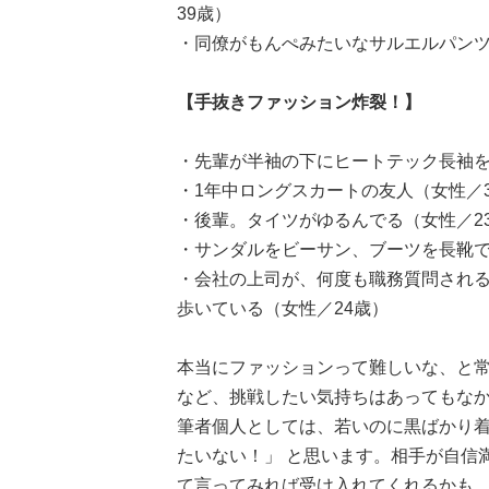
39歳）
・同僚がもんぺみたいなサルエルパンツ
【手抜きファッション炸裂！】
・先輩が半袖の下にヒートテック長袖を
・1年中ロングスカートの友人（女性／3
・後輩。タイツがゆるんでる（女性／2
・サンダルをビーサン、ブーツを長靴で
・会社の上司が、何度も職務質問され
歩いている（女性／24歳）
本当にファッションって難しいな、と
など、挑戦したい気持ちはあってもな
筆者個人としては、若いのに黒ばかり
たいない！」 と思います。相手が自信
て言ってみれば受け入れてくれるかも。もち