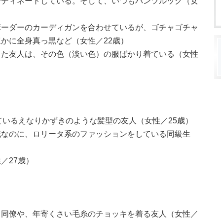
ーディネートしている。そして、いつもパンツルック（女
ボーダーのカーディガンを合わせているが、ゴチャゴチャ
かに全身真っ黒など（女性／22歳）
った友人は、その色（淡い色）の服ばかり着ている（女性
ているえなりかずきのような髪型の友人（女性／25歳）
減なのに、ロリータ系のファッションをしている同級生
／27歳）
く同僚や、年寄くさい毛糸のチョッキを着る友人（女性／