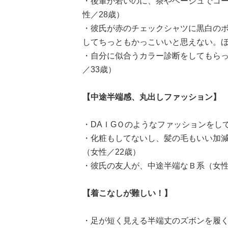
・後輩が若いのに、茶やベージュでコ
性／28歳）
・彼氏が赤のチェックシャツに黒白の
してちっともかっこいいと思えない。ほ
・自分に似合うカラー診断をしてもら
／33歳）
【中途半端感、丸出しファッション】
・DAＩGＯのようなファッションをし
・化粧もしてないし、髪の毛もいい加
（女性／22歳）
・彼氏の友人が、中途半端なＢ系（女性
【着こなしが難しい！】
・足が短く見える半端丈のズボンを履