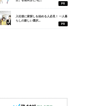
日」を前向きに♪社...
PR
入社後に家探しを始める人必見！ 一人暮
らしの新しい選択...
PR