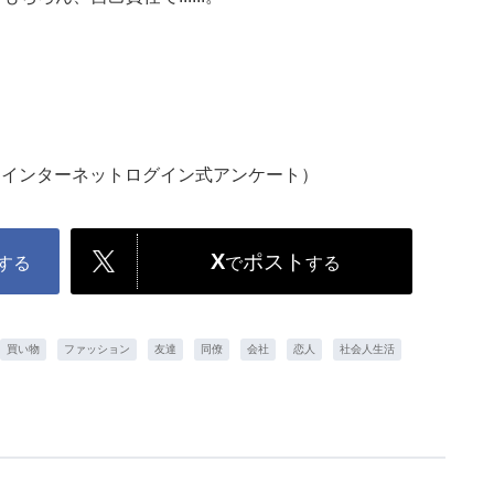
人（インターネットログイン式アンケート）
X
ポスト
する
で
する
買い物
ファッション
友達
同僚
会社
恋人
社会人生活