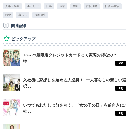
人事・採用
キャリア
仕事
企業
会社
就職活動
社会人生活
お金
暮らし
福利厚生
関連記事
ピックアップ
18～25歳限定クレジットカードって実際お得なの？
特...
PR
入社後に家探しを始める人必見！ 一人暮らしの新しい選
択...
PR
いつでもわたしは前を向く。「女の子の日」を前向きに♪
社...
PR