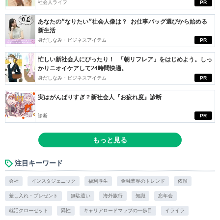
社会人ライフ
PR
あなたの“なりたい”社会人像は？ お仕事バッグ選びから始める
新生活
身だしなみ・ビジネスアイテム
PR
忙しい新社会人にぴったり！ 「朝リフレア」をはじめよう。しっ
かりニオイケアして24時間快適。
身だしなみ・ビジネスアイテム
PR
実はがんばりすぎ？新社会人『お疲れ度』診断
診断
PR
もっと見る
注目キーワード
会社
インスタジェニック
福利厚生
金融業界のトレンド
依頼
差し入れ・プレゼント
無駄遣い
海外旅行
知識
忘年会
就活クローゼット
異性
キャリアロードマップの一歩目
イライラ