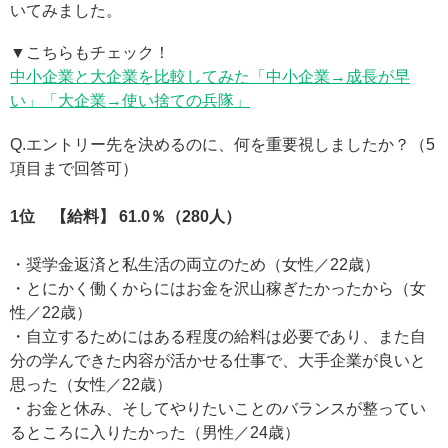
いてみました。
▼こちらもチェック！
中小企業と大企業を比較してみた「中小企業→成長が早
い」「大企業→使い捨ての兵隊」
Q.エントリー先を決めるのに、何を重要視しましたか？（5
項目まで回答可）
1位 【給料】 61.0％（280人）
・奨学金返済と私生活の両立のため（女性／22歳）
・とにかく働くからにはお金を沢山稼ぎたかったから（女
性／22歳）
・自立するためにはある程度の給料は必要であり、また自
分の学んできた内容が活かせる仕事で、大手企業が良いと
思った（女性／22歳）
・お金と休み、そしてやりたいことのバランスが整ってい
るところに入りたかった（男性／24歳）