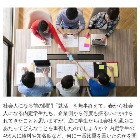
社会人になる前の関門「就活」を無事終えて、春から社会
人になる内定学生たち。企業側から何度も振るいにかけら
れてきたことと思いますが、逆に学生たちは会社を選ぶに
あたってどんなことを重視したのでしょうか？ 内定学生の
459人に給料や知名度など、何に一番比重を置いたのかを聞