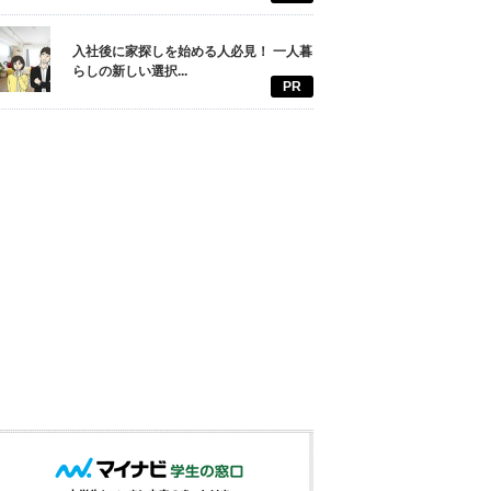
入社後に家探しを始める人必見！ 一人暮
らしの新しい選択...
PR