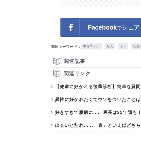
Facebook
シェア
で
関連キーワード：
本音コラム.
恋人
モテ
社会
関連記事
関連リンク
【先輩に好かれる後輩診断】簡単な質問
異性に好かれたくてウソをついたことは
好きすぎて臆病に......最長は25年間
出会いと別れ......「春」といえばど