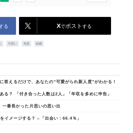
X
ポスト
する
で
する
人
片思い
失恋
結婚
に答えるだけで、あなたの“可愛がられ新人度”がわかる！
ある？ 「付き合った人数は2人」「年収を多めに申告」
も！ 一番長かった片思いの思い出
ちらをイメージする？→「出会い：66.4％」