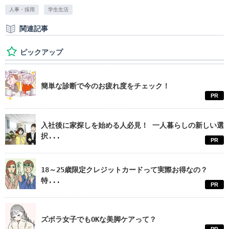
人事・採用
学生生活
関連記事
ピックアップ
簡単な診断で今のお疲れ度をチェック！
PR
入社後に家探しを始める人必見！ 一人暮らしの新しい選
択...
PR
18～25歳限定クレジットカードって実際お得なの？
特...
PR
ズボラ女子でもOKな美脚ケアって？