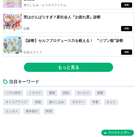
身だしなみ・ビジネスアイテム
PR
実はがんばりすぎ？新社会人『お疲れ度』診断
診断
PR
【診断】セルフプロデュース力を鍛える！ “ジブン観”診断
社会人ライフ
PR
もっと見る
注目キーワード
バブル世代
トラウマ
運勢
防犯
サービス
調査
キャリアアップ
母親
身だしなみ
ガラケー
卒業
さとり
エンタメ
海外旅行
料理
ページトップへ