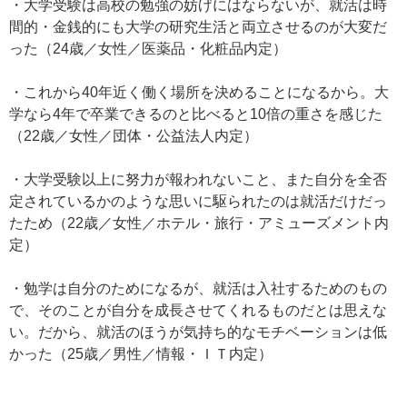
・大学受験は高校の勉強の妨げにはならないが、就活は時
間的・金銭的にも大学の研究生活と両立させるのが大変だ
った（24歳／女性／医薬品・化粧品内定）
・これから40年近く働く場所を決めることになるから。大
学なら4年で卒業できるのと比べると10倍の重さを感じた
（22歳／女性／団体・公益法人内定）
・大学受験以上に努力が報われないこと、また自分を全否
定されているかのような思いに駆られたのは就活だけだっ
たため（22歳／女性／ホテル・旅行・アミューズメント内
定）
・勉学は自分のためになるが、就活は入社するためのもの
で、そのことが自分を成長させてくれるものだとは思えな
い。だから、就活のほうが気持ち的なモチベーションは低
かった（25歳／男性／情報・ＩＴ内定）