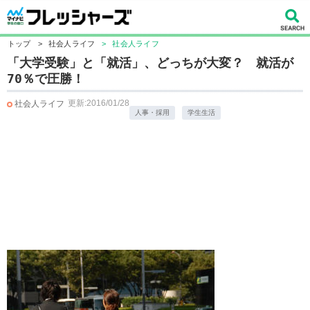
トップ
>
社会人ライフ
>
社会人ライフ
「大学受験」と「就活」、どっちが大変？ 就活が
70％で圧勝！
更新:2016/01/28
社会人ライフ
人事・採用
学生生活