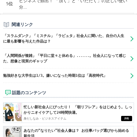
ビジネスで頻出！ 「頂く」と「いただく」の正しい使い
5位
分...
関連リンク
「スラムダンク」「ミスチル」「ラピュタ」社会人に聞いた、自分の人生
に最も影響を与えた作品は？
「人間関係が複雑」「平日に堂々と休める」......。社会人になって感じ
た、想像と現実のギャップ
勉強好きな大学生は1/3。嫌いになった時期1位は「高校時代」
話題のコンテンツ
忙しい新社会人にぴったり！ 「朝リフレア」をはじめよう。しっ
かりニオイケアして24時間快適。
身だしなみ・ビジネスアイテム
PR
あなたの“なりたい”社会人像は？ お仕事バッグ選びから始める
新生活