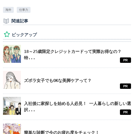
海外
仕事力
関連記事
ピックアップ
18～25歳限定クレジットカードって実際お得なの？
特...
PR
ズボラ女子でもOKな美脚ケアって？
PR
入社後に家探しを始める人必見！ 一人暮らしの新しい選
択...
PR
簡単な診断で今のお疲れ度をチェック！