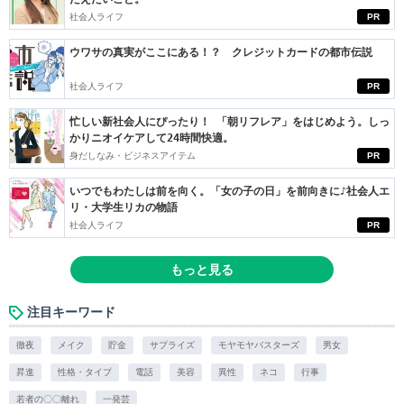
社会人ライフ
PR
ウワサの真実がここにある！？ クレジットカードの都市伝説
社会人ライフ
PR
忙しい新社会人にぴったり！ 「朝リフレア」をはじめよう。しっ
かりニオイケアして24時間快適。
身だしなみ・ビジネスアイテム
PR
いつでもわたしは前を向く。「女の子の日」を前向きに♪社会人エ
リ・大学生リカの物語
社会人ライフ
PR
もっと見る
注目キーワード
徹夜
メイク
貯金
サプライズ
モヤモヤバスターズ
男女
昇進
性格・タイプ
電話
美容
異性
ネコ
行事
若者の〇〇離れ
一発芸