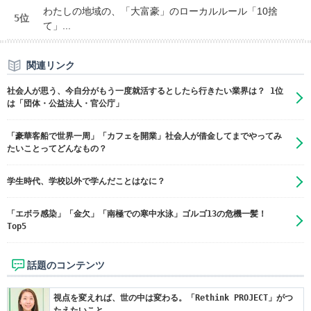
わたしの地域の、「大富豪」のローカルルール「10捨
5位
て」...
関連リンク
社会人が思う、今自分がもう一度就活するとしたら行きたい業界は？ 1位
は「団体・公益法人・官公庁」
「豪華客船で世界一周」「カフェを開業」社会人が借金してまでやってみ
たいことってどんなもの？
学生時代、学校以外で学んだことはなに？
「エボラ感染」「金欠」「南極での寒中水泳」ゴルゴ13の危機一髪！
Top5
話題のコンテンツ
視点を変えれば、世の中は変わる。「Rethink PROJECT」がつ
たえたいこと。