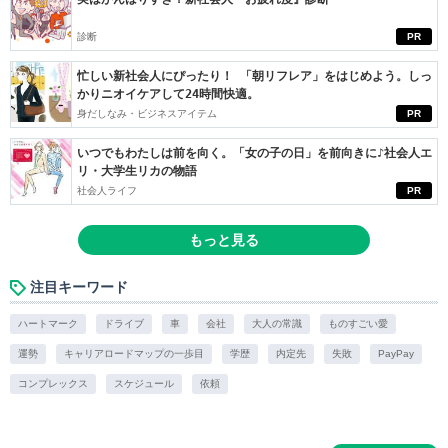
診断
PR
忙しい新社会人にぴったり！ 「朝リフレア」をはじめよう。しっ
かりニオイケアして24時間快適。
身だしなみ・ビジネスアイテム
PR
いつでもわたしは前を向く。「女の子の日」を前向きに♪社会人エ
リ・大学生リカの物語
社会人ライフ
PR
もっと見る
注目キーワード
ハートマーク
ドライブ
車
会社
大人の常識
ものすごい愛
運勢
キャリアロードマップの一歩目
学歴
内定先
失敗
PayPay
コンプレックス
スケジュール
依頼