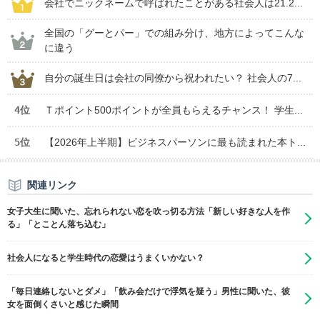
会社でニックネームで呼ばれたことがある社会人は21.2...
全国の「グーとパー」での組み分け、地方によってこんな
に違う
自分の誕生日は会社の同僚から祝われたい？ 社会人の7...
4位
Ｔポイント500ポイントが全員もらえるチャンス！ 学生...
5位
【2026年上半期】ビジネスパーソンに最も読まれた本ト...
関連リンク
女子大生に聞いた、忘れられない恋を吹っ切る方法「新しい好きな人を作
る」「とことん落ち込む」
社会人になると学生時代の恋愛はうまくいかない？
「毎日連絡しないとダメ」「飲み会だけで浮気を疑う」男性に聞いた、彼
女を面倒くさいと感じた瞬間