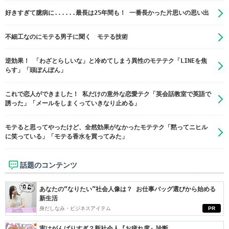
好きすぎて臆病に......最長は25年間も！ 一番長かった片思いの思い出
不細工なのにモテる男子に聞く モテる技術
逆効果！ 「わざとらしいな」と冷めてしまう異性のモテテク「LINEを焦
らす」「頭ぽんぽん」
これで恋人ができました！ 私だけの意外な恋愛テク「英会話教室で英語で
誘った」「メールをしまくっていきなり止める」
モテると思ってやったけど、全然効果がなかったモテテク「黙ってニヒル
に笑っている」「モテる香水を買ってみた」
話題のコンテンツ
あなたの“なりたい”社会人像は？ お仕事バッグ選びから始める
新生活
身だしなみ・ビジネスアイテム
PR
実はがんばりすぎ？新社会人『お疲れ度』診断