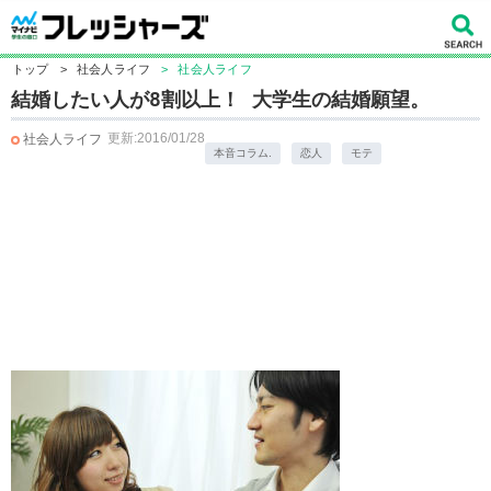
トップ
>
社会人ライフ
>
社会人ライフ
結婚したい人が8割以上！ 大学生の結婚願望。
更新:2016/01/28
社会人ライフ
本音コラム.
恋人
モテ