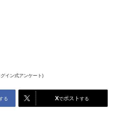
ログイン式アンケート)
X
ポスト
する
で
する