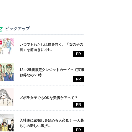
ピックアップ
いつでもわたしは前を向く。「女の子の
日」を前向きに♪社...
PR
18～25歳限定クレジットカードって実際
お得なの？ 特...
PR
ズボラ女子でもOKな美脚ケアって？
PR
入社後に家探しを始める人必見！ 一人暮
らしの新しい選択...
PR