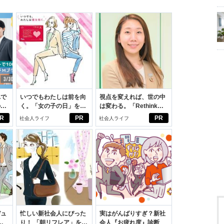
れで
いつでもわたしは前を向
視点を変えれば、世の中
のセ
く。「女の子の日」を前
は変わる。「Rethink
向きに♪社会人エリ・大
PROJECT」がつたえた
R
PR
PR
社会人ライフ
社会人ライフ
学生リカの物語
いこと。
デュ
忙しい新社会人にぴった
実はがんばりすぎ？新社
ジ
り！ 「朝リフレア」をは
会人『お疲れ度』診断