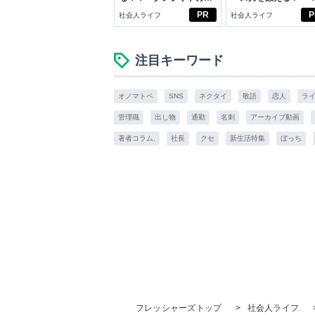
ドの都市伝説
ブン観”診断
PR
P
社会人ライフ
社会人ライフ
注目キーワード
オノマトペ
SNS
ネクタイ
敬語
恋人
ラ
管理職
出し物
通勤
名刺
アーカイブ動画
著者コラム.
社長
クセ
新生活特集
ぼっち
フレッシャーズトップ
>
社会人ライフ