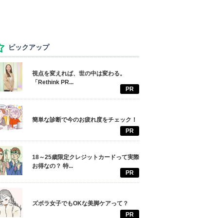
ピックアップ
視点を変えれば、世の中は変わる。
「Rethink PR...
PR
簡単な診断で今のお疲れ度をチェック！
PR
18～25歳限定クレジットカードって実際
お得なの？ 特...
PR
ズボラ女子でもOKな美脚ケアって？
PR