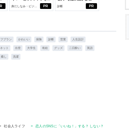
じめよう。しっかりニオ
R
PR
PR
身だしなみ・ビジネ
診断
イケアして24時間快適。
スアイテム
イフプラン
かわいい
保険
診断
営業
人生設計
ネット
出世
大学生
有給
グッズ
二日酔い
英語
癒し
洗濯
>
社会人ライフ
>
恋人のSNSに「いいね！」する？ しない？