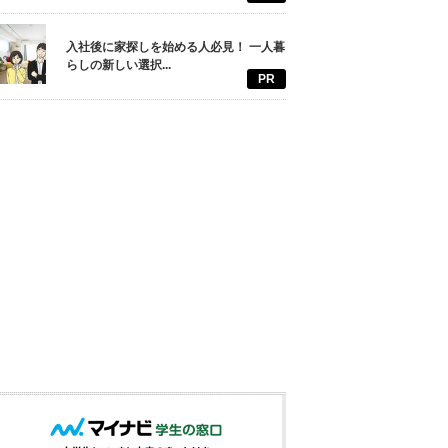
入社後に家探しを始める人必見！ 一人暮
らしの新しい選択...
PR