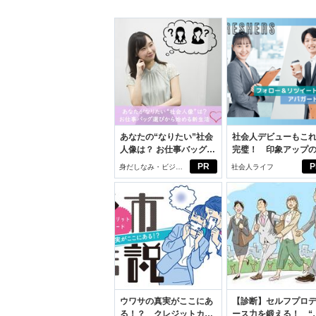
あなたの“なりたい”社会
社会人デビューもこ
人像は？ お仕事バッグ選
完璧！ 印象アップ
びから始める新生活
ルフプロデュース術
PR
P
身だしなみ・ビジネ
社会人ライフ
スアイテム
ウワサの真実がここにあ
【診断】セルフプロ
る！？ クレジットカー
ース力を鍛える！ “