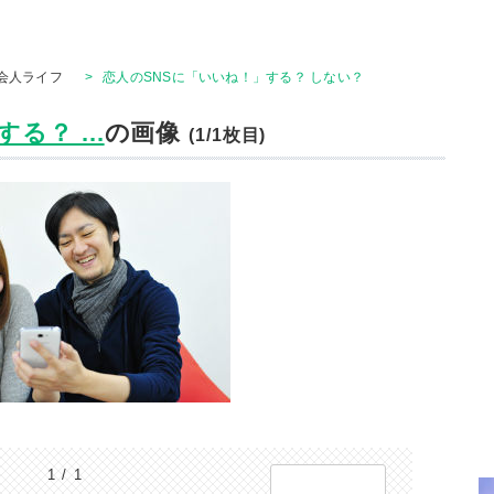
会人ライフ
>
恋人のSNSに「いいね！」する？ しない？
？ ...
の画像
(1/1枚目)
1 / 1