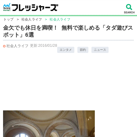
トップ
>
社会人ライフ
>
社会人ライフ
金欠でも休日を満喫！ 無料で楽しめる「タダ遊びス
ポット」6選
更新:2016/01/28
社会人ライフ
エンタメ
節約
ニュース