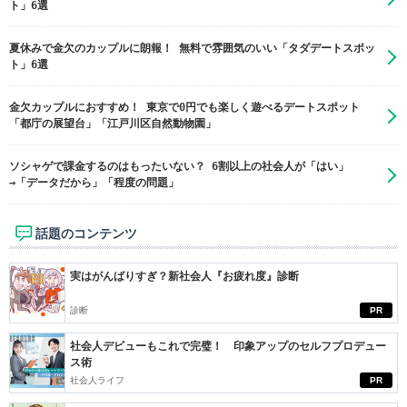
ト」6選
夏休みで金欠のカップルに朗報！ 無料で雰囲気のいい「タダデートスポッ
ト」6選
金欠カップルにおすすめ！ 東京で0円でも楽しく遊べるデートスポット
「都庁の展望台」「江戸川区自然動物園」
ソシャゲで課金するのはもったいない？ 6割以上の社会人が「はい」
→「データだから」「程度の問題」
話題のコンテンツ
実はがんばりすぎ？新社会人『お疲れ度』診断
診断
PR
社会人デビューもこれで完璧！ 印象アップのセルフプロデュー
ス術
社会人ライフ
PR