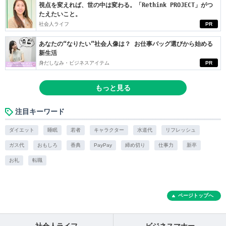
視点を変えれば、世の中は変わる。「Rethink PROJECT」がつ
たえたいこと。
社会人ライフ
PR
あなたの“なりたい”社会人像は？ お仕事バッグ選びから始める
新生活
身だしなみ・ビジネスアイテム
PR
もっと見る
注目キーワード
ダイエット
睡眠
若者
キャラクター
水道代
リフレッシュ
ガス代
おもしろ
香典
PayPay
締め切り
仕事力
新卒
お礼
転職
ページトップへ