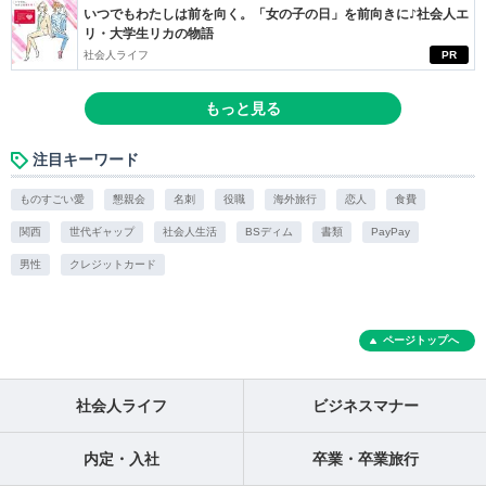
いつでもわたしは前を向く。「女の子の日」を前向きに♪社会人エ
リ・大学生リカの物語
社会人ライフ
PR
もっと見る
注目キーワード
ものすごい愛
懇親会
名刺
役職
海外旅行
恋人
食費
関西
世代ギャップ
社会人生活
BSディム
書類
PayPay
男性
クレジットカード
ページトップへ
社会人ライフ
ビジネスマナー
内定・入社
卒業・卒業旅行