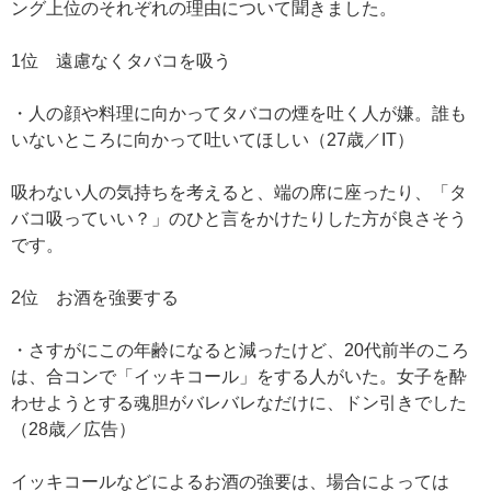
ング上位のそれぞれの理由について聞きました。
1位 遠慮なくタバコを吸う
・人の顔や料理に向かってタバコの煙を吐く人が嫌。誰も
いないところに向かって吐いてほしい（27歳／IT）
吸わない人の気持ちを考えると、端の席に座ったり、「タ
バコ吸っていい？」のひと言をかけたりした方が良さそう
です。
2位 お酒を強要する
・さすがにこの年齢になると減ったけど、20代前半のころ
は、合コンで「イッキコール」をする人がいた。女子を酔
わせようとする魂胆がバレバレなだけに、ドン引きでした
（28歳／広告）
イッキコールなどによるお酒の強要は、場合によっては