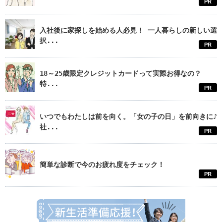
PR
入社後に家探しを始める人必見！ 一人暮らしの新しい選
択...
PR
18～25歳限定クレジットカードって実際お得なの？
特...
PR
いつでもわたしは前を向く。「女の子の日」を前向きに♪
社...
PR
簡単な診断で今のお疲れ度をチェック！
PR