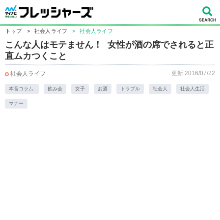
トップ
>
社会人ライフ
>
社会人ライフ
こんな人はモテません！ 女性が酒の席でされると正
直ムカつくこと
更新:2016/07/22
社会人ライフ
本音コラム.
飲み会
女子
お酒
トラブル
社会人
社会人生活
マナー