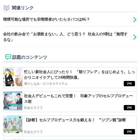
関連リンク
喫煙可能な場所でも非喫煙者がいたらタバコはNG？
会社の飲み会で「お酒飲まない」人、どう思う？ 社会人の9割は「無理す
るな」
話題のコンテンツ
忙しい新社会人にぴったり！ 「朝リフレア」をはじめよう。しっ
かりニオイケアして24時間快適。
身だしなみ・ビジネスアイテム
PR
社会人デビューもこれで完璧！ 印象アップのセルフプロデュー
ス術
社会人ライフ
PR
【診断】セルフプロデュース力を鍛える！ “ジブン観”診断
社会人ライフ
PR