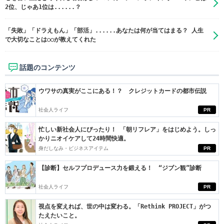
2位、じゃあ1位は......？
「失敗」「ドラえもん」「部活」......あなたは何が当てはまる？ 人生
で大切なことは○○が教えてくれた
話題のコンテンツ
ウワサの真実がここにある！？ クレジットカードの都市伝説
社会人ライフ
PR
忙しい新社会人にぴったり！ 「朝リフレア」をはじめよう。しっ
かりニオイケアして24時間快適。
身だしなみ・ビジネスアイテム
PR
【診断】セルフプロデュース力を鍛える！ “ジブン観”診断
社会人ライフ
PR
視点を変えれば、世の中は変わる。「Rethink PROJECT」がつ
たえたいこと。