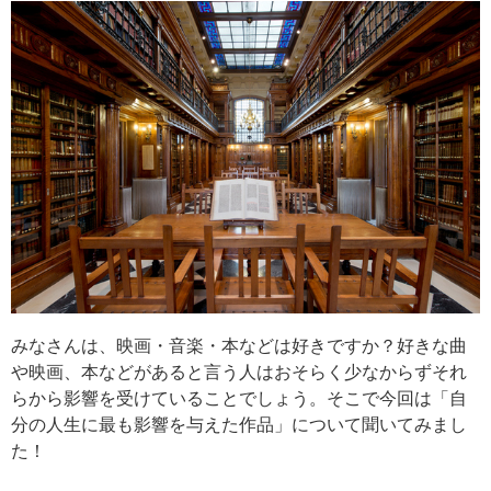
みなさんは、映画・音楽・本などは好きですか？好きな曲
や映画、本などがあると言う人はおそらく少なからずそれ
らから影響を受けていることでしょう。そこで今回は「自
分の人生に最も影響を与えた作品」について聞いてみまし
た！