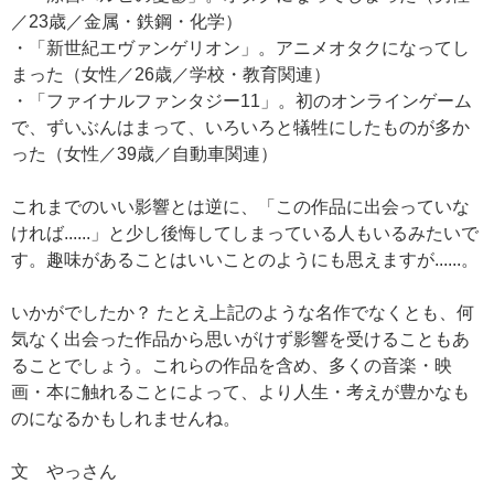
／23歳／金属・鉄鋼・化学）
・「新世紀エヴァンゲリオン」。アニメオタクになってし
まった（女性／26歳／学校・教育関連）
・「ファイナルファンタジー11」。初のオンラインゲーム
で、ずいぶんはまって、いろいろと犠牲にしたものが多か
った（女性／39歳／自動車関連）
これまでのいい影響とは逆に、「この作品に出会っていな
ければ......」と少し後悔してしまっている人もいるみたいで
す。趣味があることはいいことのようにも思えますが......。
いかがでしたか？ たとえ上記のような名作でなくとも、何
気なく出会った作品から思いがけず影響を受けることもあ
ることでしょう。これらの作品を含め、多くの音楽・映
画・本に触れることによって、より人生・考えが豊かなも
のになるかもしれませんね。
文 やっさん