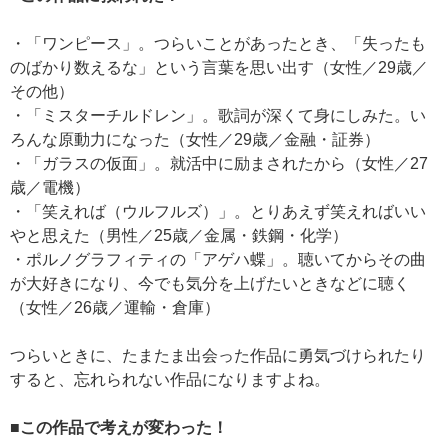
・「ワンピース」。つらいことがあったとき、「失ったも
のばかり数えるな」という言葉を思い出す（女性／29歳／
その他）
・「ミスターチルドレン」。歌詞が深くて身にしみた。い
ろんな原動力になった（女性／29歳／金融・証券）
・「ガラスの仮面」。就活中に励まされたから（女性／27
歳／電機）
・「笑えれば（ウルフルズ）」。とりあえず笑えればいい
やと思えた（男性／25歳／金属・鉄鋼・化学）
・ポルノグラフィティの「アゲハ蝶」。聴いてからその曲
が大好きになり、今でも気分を上げたいときなどに聴く
（女性／26歳／運輸・倉庫）
つらいときに、たまたま出会った作品に勇気づけられたり
すると、忘れられない作品になりますよね。
■この作品で考えが変わった！