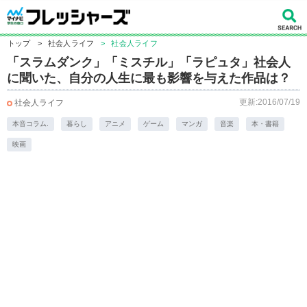
トップ
>
社会人ライフ
>
社会人ライフ
「スラムダンク」「ミスチル」「ラピュタ」社会人
に聞いた、自分の人生に最も影響を与えた作品は？
更新:2016/07/19
社会人ライフ
本音コラム.
暮らし
アニメ
ゲーム
マンガ
音楽
本・書籍
映画