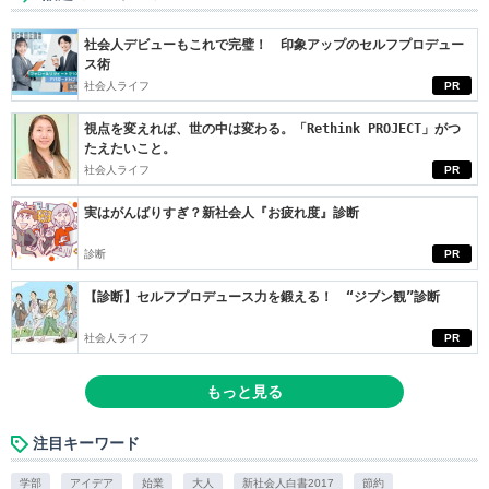
社会人デビューもこれで完璧！ 印象アップのセルフプロデュー
ス術
社会人ライフ
PR
視点を変えれば、世の中は変わる。「Rethink PROJECT」がつ
たえたいこと。
社会人ライフ
PR
実はがんばりすぎ？新社会人『お疲れ度』診断
診断
PR
【診断】セルフプロデュース力を鍛える！ “ジブン観”診断
社会人ライフ
PR
もっと見る
注目キーワード
学部
アイデア
始業
大人
新社会人白書2017
節約