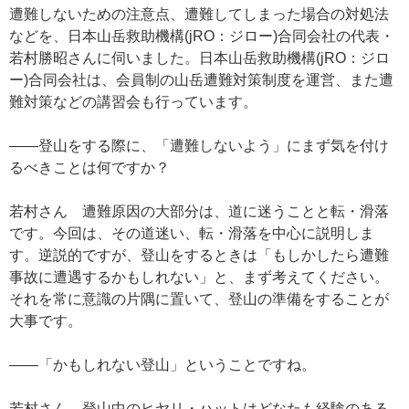
遭難しないための注意点、遭難してしまった場合の対処法
などを、日本山岳救助機構(jRO：ジロー)合同会社の代表・
若村勝昭さんに伺いました。日本山岳救助機構(jRO：ジロ
ー)合同会社は、会員制の山岳遭難対策制度を運営、また遭
難対策などの講習会も行っています。
——登山をする際に、「遭難しないよう」にまず気を付け
るべきことは何ですか？
若村さん 遭難原因の大部分は、道に迷うことと転・滑落
です。今回は、その道迷い、転・滑落を中心に説明しま
す。逆説的ですが、登山をするときは「もしかしたら遭難
事故に遭遇するかもしれない」と、まず考えてください。
それを常に意識の片隅に置いて、登山の準備をすることが
大事です。
——「かもしれない登山」ということですね。
若村さん 登山中のヒヤリ・ハットはどなたも経験のある