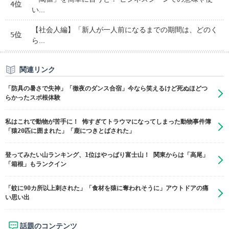
4位
い...
【社会人編】「新人が一人前になるまでの期間は、どのく
5位
ら...
関連リンク
「防具の暑さで失神」「徹夜のダンス合宿」今なら笑えるけど死ぬほどつ
らかったスポ根体験
私はこれで動物が苦手に！ 怖すぎてトラウマになってしまった動物事件簿
「猿20匹に囲まれた」「鹿につきとばされた」
登ってみたい山ランキング、1位はやっぱり富士山！ 関東からは「高尾」
「箱根」もランクイン
「蚊に90カ所以上刺された」「食材を猿に奪われそうに」アウトドアの痛
い思い出
話題のコンテンツ