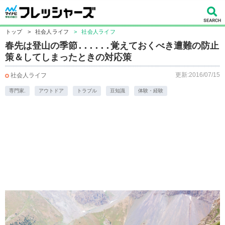
トップ
>
社会人ライフ
>
社会人ライフ
春先は登山の季節......覚えておくべき遭難の防止
策＆してしまったときの対応策
更新:2016/07/15
社会人ライフ
専門家.
アウトドア
トラブル
豆知識
体験・経験