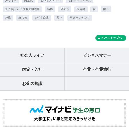
カラオケ
内定式
ビジネススキル
ビジネスアイテム
スグ使えるビジネス用語集
特撮
褒める
報告書
靴
部下
後悔
出し物
大学生白書
香り
卒旅ランキング
ページトップへ
社会人ライフ
ビジネスマナー
内定・入社
卒業・卒業旅行
お金の知識