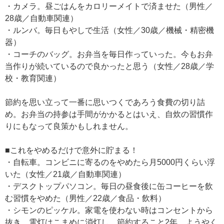
・カメラ。昼ごはんをカロリーメイトで済ませた（男性／
28歳／自動車関連）
・ルンバ。毎日もやしで生活（女性／30歳／機械・精密機
器）
・コーチのバッグ。お弁当を毎日作っていった。今もお弁
当作りが続いているので良かったと思う（女性／28歳／学
校・教育関連）
節約を思い立って一番に思いつくであろう食費の切り詰
め。お弁当の持参は手間がかかるとはいえ、自炊の習慣作
りにもなって良策かもしれません。
■これをやめるだけで意外に貯まる！
・自転車。コンビニに寄るのをやめたら月5000円くらい浮
いた（女性／21歳／自動車関連）
・デスクトップパソコン。毎日の昼食後に缶コーヒーを飲
む習慣をやめた（男性／22歳／食品・飲料）
・シモンのピッケル。家電を使わない時はコンセントから
抜き、電灯はこまめに消灯し、節約すること2年。ようやく