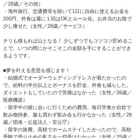
／28歳／その他）
・海外旅行。交通費等を除いて1日に自由に使えるお金を
200円、外食は週に１回はOKとルール化。お弁当のお陰で
少し痩せた（女性／28歳／サービス）
チリも積もれば山となる！ 少しずつでもコツコツ貯めるこ
とで、いつの間にかそこそこの金額を手にすることができ
るようです。
■夢を叶える意思を感じます！
・結婚式でオーダーウェディングドレスが着たかったの
で、給料の半分以上とボーナスを貯金、外食も減らした。
ダイエットもしていたので苦痛はなかった（女性／26歳／
医療機器）
・留学中の彼に会いに行くための費用。毎日学食か自炊で
飲み物持参、服も買わず飲み会も行かなかった（女性／26
歳／団体・公益法人・官公庁）
・留学の旅費。高校でホームステイしたかったので、高校
受験で滑り止めの私立を一切受けなかった（女性／25歳／