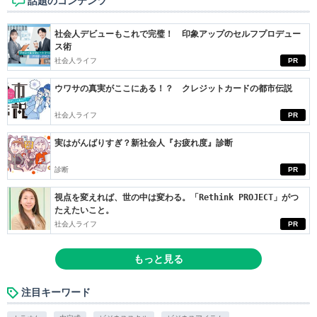
話題のコンテンツ
社会人デビューもこれで完璧！ 印象アップのセルフプロデュー
ス術
社会人ライフ
PR
ウワサの真実がここにある！？ クレジットカードの都市伝説
社会人ライフ
PR
実はがんばりすぎ？新社会人『お疲れ度』診断
診断
PR
視点を変えれば、世の中は変わる。「Rethink PROJECT」がつ
たえたいこと。
社会人ライフ
PR
もっと見る
注目キーワード