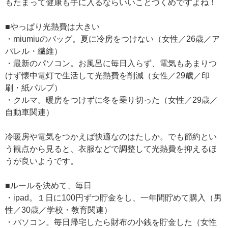
もたまって健康も手に入るならいいことづくめですよね！
■やっぱり光熱費は大きい
・miumiuのバッグ。夏に冷房をつけない（女性／26歳／ア
パレル・繊維）
・最新のパソコン。お風呂に毎日入らず、電気もあまりつ
けず懐中電灯で生活して光熱費を削減（女性／29歳／印
刷・紙パルプ）
・クルマ。暖房をつけずに冬を乗り切った（女性／29歳／
自動車関連）
冷暖房や電気をつかえば快適なのはたしか。でも節約とい
う観点から見ると、衣服などで調整して光熱費を抑えるほ
うが良いようです。
■ルールを決めて、毎日
・ipad。１日に100円ずつ貯金をし、一年間貯めて購入（男
性／30歳／学校・教育関連）
・パソコン。毎日帰宅したら財布の小銭を貯金した（女性