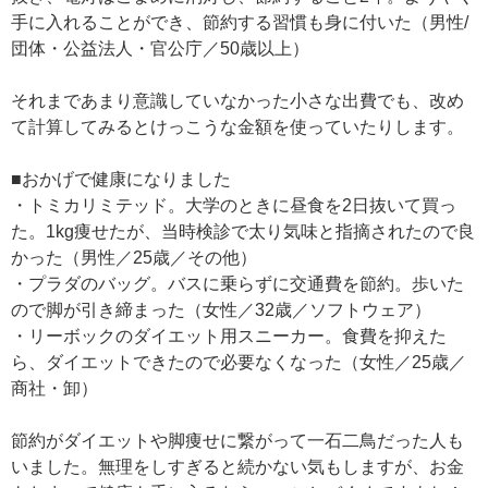
手に入れることができ、節約する習慣も身に付いた（男性/
団体・公益法人・官公庁／50歳以上）
それまであまり意識していなかった小さな出費でも、改め
て計算してみるとけっこうな金額を使っていたりします。
■おかげで健康になりました
・トミカリミテッド。大学のときに昼食を2日抜いて買っ
た。1kg痩せたが、当時検診で太り気味と指摘されたので良
かった（男性／25歳／その他）
・プラダのバッグ。バスに乗らずに交通費を節約。歩いた
ので脚が引き締まった（女性／32歳／ソフトウェア）
・リーボックのダイエット用スニーカー。食費を抑えた
ら、ダイエットできたので必要なくなった（女性／25歳／
商社・卸）
節約がダイエットや脚痩せに繋がって一石二鳥だった人も
いました。無理をしすぎると続かない気もしますが、お金