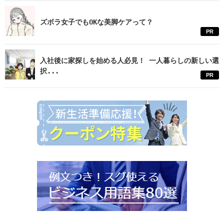
ズボラ女子でもOKな美脚ケアって？
PR
入社後に家探しを始める人必見！ 一人暮らしの新しい選
択...
PR