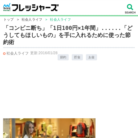
トップ
>
社会人ライフ
>
社会人ライフ
「コンビニ断ち」「1日100円×1年間」......「ど
うしてもほしいもの」を手に入れるために使った節
約術
更新:2016/01/28
社会人ライフ
節約
貯金
お金