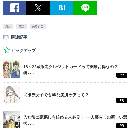
海外
英語
あるある
関連記事
ピックアップ
18～25歳限定クレジットカードって実際お得なの？
特...
PR
ズボラ女子でもOKな美脚ケアって？
PR
入社後に家探しを始める人必見！ 一人暮らしの新しい選
択...
PR