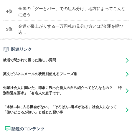
全国の「グーとパー」での組み分け、地方によってこんな
4位
に違う
金運が爆上がりする一万円札の見分け方とは⁉金運を呼び
5位
込...
関連リンク
就活で聞かれて困った難しい質問
英文ビジネスメールの状況別使えるフレーズ集
先輩社会人に聞いた、印象に残った新人の自己紹介ってどんなもの？ 「特
別待遇を要求」「有名人の息子です」
「水泳→水に入る機会がない」「そろばん→電卓がある」社会人になって
「使いどころが無い」と感じた習い事
話題のコンテンツ