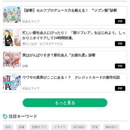
【診断】セルフプロデュース力を鍛える！ “ジブン観”診断
社会人ライフ
PR
忙しい新社会人にぴったり！ 「朝リフレア」をはじめよう。しっ
かりニオイケアして24時間快適。
身だしなみ・ビジネスアイテム
PR
実はがんばりすぎ？新社会人『お疲れ度』診断
診断
PR
ウワサの真実がここにある！？ クレジットカードの都市伝説
社会人ライフ
PR
もっと見る
注目キーワード
先生
読書
芸能サプリ
イライラ
自己紹介
貯金
締め切り